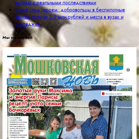
выгоды с реальными последствиями
Успей стать героем: добровольцы в беспилотные
войска получат 2,9 млн рублей и места в вузах и
колледжах
Мы на первой