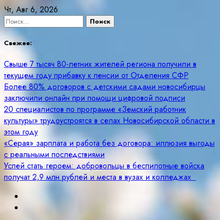
Skip
Чт, Авг 6, 2026
to
Найти:
content
Свежее:
Свыше 7 тысяч 80-летних жителей региона получили в
текущем году прибавку к пенсии от Отделения СФР
Более 80% договоров с детскими садами новосибирцы
заключили онлайн при помощи цифровой подписи
20 специалистов по программе «Земский работник
культуры» трудоустроятся в селах Новосибирской области в
этом году
«Серая» зарплата и работа без договора: иллюзия выгоды
с реальными последствиями
Успей стать героем: добровольцы в беспилотные войска
получат 2,9 млн рублей и места в вузах и колледжах