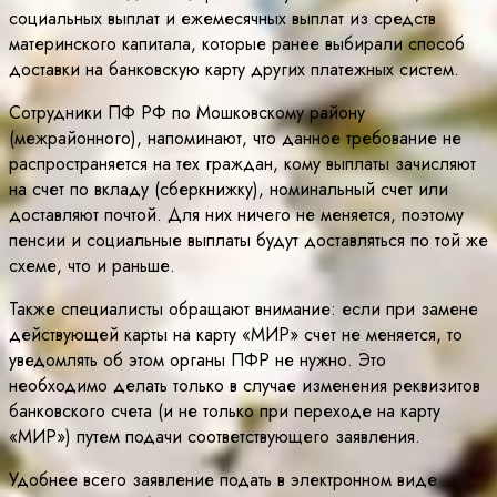
социальных выплат и ежемесячных выплат из средств
материнского капитала, которые ранее выбирали способ
доставки на банковскую карту других платежных систем.
Сотрудники ПФ РФ по Мошковскому району
(межрайонного), напоминают, что данное требование не
распространяется на тех граждан, кому выплаты зачисляют
на счет по вкладу (сберкнижку), номинальный счет или
доставляют почтой. Для них ничего не меняется, поэтому
пенсии и социальные выплаты будут доставляться по той же
схеме, что и раньше.
Также специалисты обращают внимание: если при замене
действующей карты на карту «МИР» счет не меняется, то
уведомлять об этом органы ПФР не нужно. Это
необходимо делать только в случае изменения реквизитов
банковского счета (и не только при переходе на карту
«МИР») путем подачи соответствующего заявления.
Удобнее всего заявление подать в электронном виде