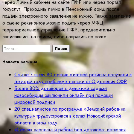
через Личный кабинет на сайте ПФР или через портал
госуслуг. Приходить лично в Пенсионный фонд после
подачи электронного заявления не нужно. Также заявление
о смене реквизитов можно подать через МФЦ,
территориальное управление ПФР, предварительно
записавшись на прием, либо направить по почте.
Найти:
Новости региона
Свыше 7 тысяч 80-летних жителей региона получили в
текущем году прибавку к пенсии от Отделения СФР
Более 80% договоров с детскими садами
новосибирцы заключили онлайн при помощи
цифровой подписи
20 специалистов по программе «Земский работник
культуры» трудоустроятся в селах Новосибирской
области в этом году
«Серая» зарплата и работа без договора: иллюзия