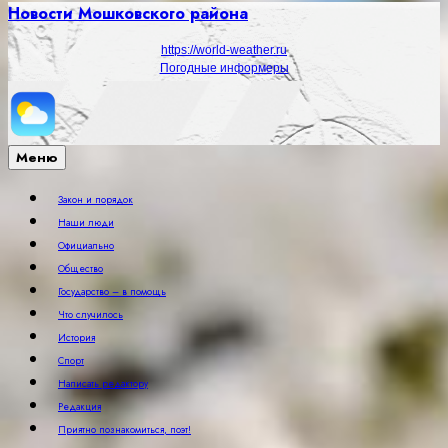
Новости Мошковского района
https://world-weather.ru
Погодные информеры
Меню
Закон и порядок
Наши люди
Официально
Общество
Государство – в помощь
Что случилось
История
Спорт
Написать редактору
Редакция
Приятно познакомиться, поэт!