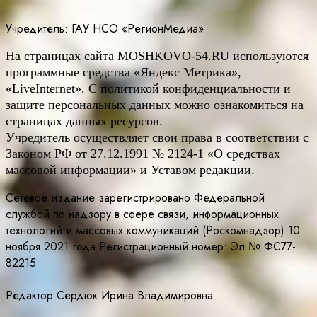
Учредитель: ГАУ НСО «РегионМедиа»
На страницах сайта
MOSHKOVO
-54.
RU
используются
программные средства «Яндекс Метрика»,
«LiveInternet». С политикой конфиденциальности и
защите персональных данных можно ознакомиться на
страницах данных ресурсов.
Учредитель осуществляет свои права в соответствии с
Законом РФ от 27.12.1991 № 2124-1 «О средствах
массовой информации» и Уставом редакции.
Сетевое издание зарегистрировано Федеральной
службой по надзору в сфере связи, информационных
технологий и массовых коммуникаций (Роскомнадзор) 10
ноября 2021 года Регистрационный номер: Эл № ФС77-
82215
Редактор Сердюк Ирина Владимировна