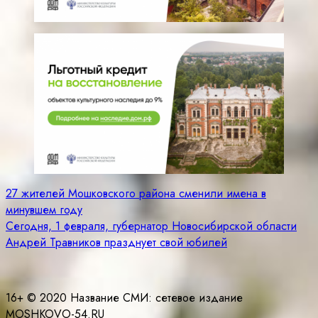
Навигация
27 жителей Мошковского района сменили имена в
минувшем году
по
Сегодня, 1 февраля, губернатор Новосибирской области
записям
Андрей Травников празднует свой юбилей
16+ © 2020 Название СМИ: cетевое издание
MOSHKOVO-54.RU