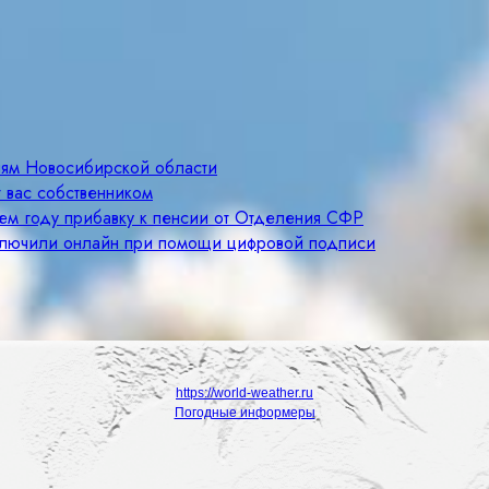
лям Новосибирской области
 вас собственником
щем году прибавку к пенсии от Отделения СФР
ключили онлайн при помощи цифровой подписи
https://world-weather.ru
Погодные информеры