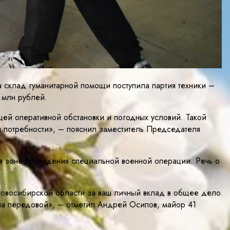
склад гуманитарной помощи поступила партия техники –
 млн рублей.
ей оперативной обстановки и погодных условий. Такой
я потребности», – пояснил заместитель Председателя
в зоне проведения специальной военной операции. Речь о
овосибирской области за ваш личный вклад в общее дело.
на передовой», – отметил Андрей Осипов, майор 41