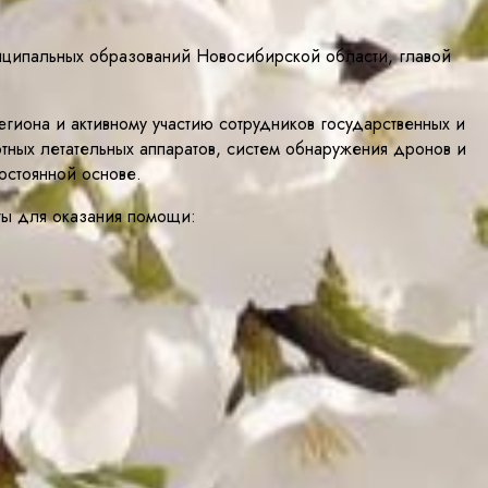
иципальных образований Новосибирской области, главой
иона и активному участию сотрудников государственных и
тных летательных аппаратов, систем обнаружения дронов и
остоянной основе.
иты для оказания помощи: