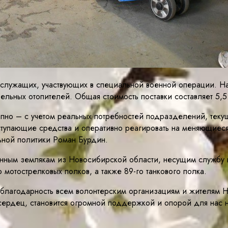
лужащих, участвующих в специальной военной операции. На 
льных отопителей. Общая стоимость поставки составляет 5,5
пно – с учетом реальных потребностей подразделений, текущ
ступающие средства и оперативно реагировать на меняющиес
ьной политики Роман Бурдин.
анным землякам из Новосибирской области, несущим службу 
о мотострелковых полков, а также 89-го танкового полка.
лагодарность всем волонтерским организациям и жителям Н
сердец, становится огромной поддержкой и опорой для нас 