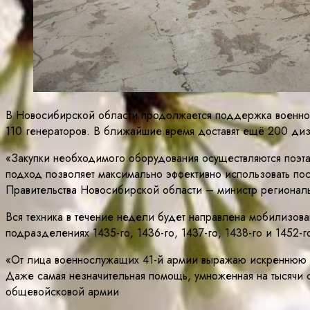
В Новосибирской области продолжается поддержка военнос
110 генераторов. В ближайшие время доставят ещё 200 дизе
«Закупки необходимого оборудования осуществляются поэта
подход позволяет максимально эффективно использовать по
Правительства Новосибирской области – министр регионал
Вся техника в течение недели будет направлена мобилизов
подразделениях 1435-го, 1436-го, 1437-го, 1438-го и 1452-г
«От лица военнослужащих 41-й армии выражаю искреннюю б
Даже самая незначительная помощь, умноженная на тысячи 
общевойсковой армии