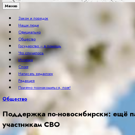
Меню
Закон и порядок
Наши люди
Официально
Общество
Государство – в помощь
Что случилось
История
Спорт
Написать редактору
Редакция
Приятно познакомиться, поэт!
Общество
Поддержка по-новосибирски: ещё па
участникам СВО