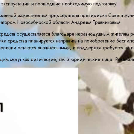
 к эксплуатации и прошедшие необходимую подготовку.
ложенной заместителем председателя президиума Совета мун
натором Новосибирской области Андреем Травниковым.
редств осуществляется благодаря неравнодушным жителям рег
ки средства планируется направить на приобретение беспило
елений остаются значительными, и поддержка требуется на п
щим могут как физические, так и юридические лица. Реквиз