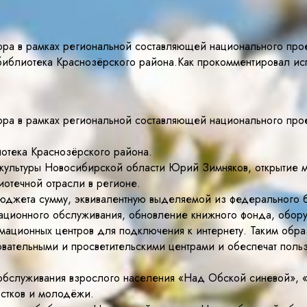
ора в рамках региональной составляющей национального прое
 библиотека Краснозёрского района.Как прокомментировал и
ора в рамках региональной составляющей национального прое
иотека Краснозёрского района.
культуры Новосибирской области Юрий Зимняков, открытие м
иотечной отрасли в регионе.
джета сумму, эквивалентную выделяемой из федерального бю
ационного обслуживания, обновление книжного фонда, обору
рмационных центров для подключения к интернету. Таким обр
вательными и просветительскими центрами и обеспечат поль
обслуживания взрослого населения «Над Обской синевой», «
стков и молодёжи.