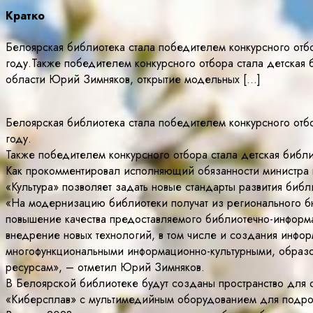
Кратко
Белоярская библиотека стала победителем конкурсного отб
году.Также победителем конкурсного отбора стала детская
области Юрий Зимняков, открытие модельных […]
Белоярская библиотека стала победителем конкурсного отб
году.
Также победителем конкурсного отбора стала детская библ
Как прокомментировал исполняющий обязанности министра 
«Культура» позволяет задать новые стандарты развития библ
«На модернизацию библиотеки получат из регионального бю
повышение качества предоставляемого библиотечно-информ
внедрение новых технологий, в том числе и создания инфо
многофункциональными информационно-культурными, образо
ресурсам», – отметил Юрий Зимняков.
В Белоярской библиотеке будут созданы пространство для 
«Киберсплав» с мультимедийным оборудованием для подро