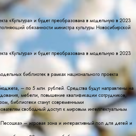
кта «Культура» и будет преобразована в модельную в 2023
сполняющий обязанности министра культуры Новосибирской
кта «Культура» и будет преобразована в модельную в 2023
одельных библиотек в рамках национального проекта
джета, – по 5 млн. рублей. Средства будут направлены на
дования, мебели, повышение квалификации сотрудников,
азом, библиотеки станут современными
зователям свободный доступ к мировым интеллектуальным
Песошка» – игровая зона и интерактивный пол для детей и