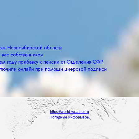
лям Новосибирской области
 вас собственником
щем году прибавку к пенсии от Отделения СФР
ключили онлайн при помощи цифровой подписи
https://world-weather.ru
Погодные информеры