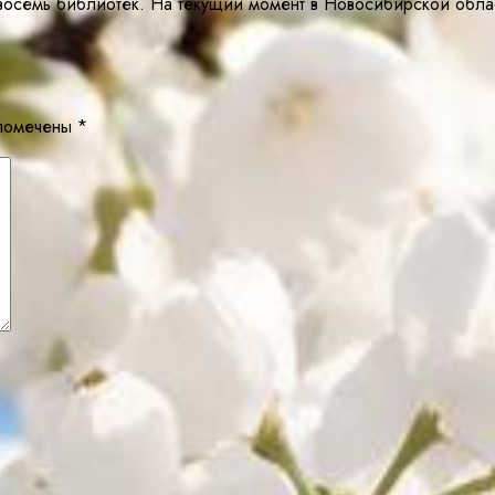
 восемь библиотек. На текущий момент в Новосибирской обла
 помечены
*