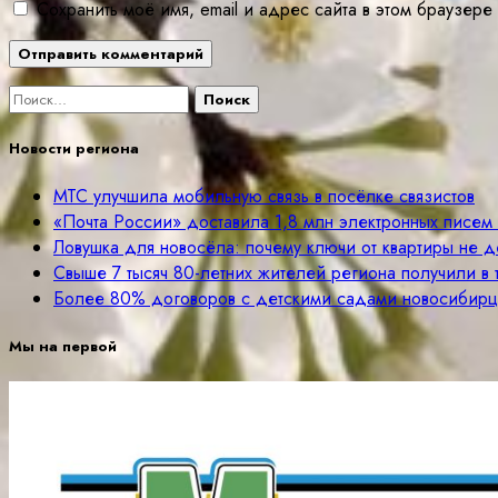
Сохранить моё имя, email и адрес сайта в этом браузе
Найти:
Новости региона
МТС улучшила мобильную связь в посёлке связистов
«Почта России» доставила 1,8 млн электронных писе
Ловушка для новосёла: почему ключи от квартиры не д
Свыше 7 тысяч 80-летних жителей региона получили в
Более 80% договоров с детскими садами новосибир
Мы на первой