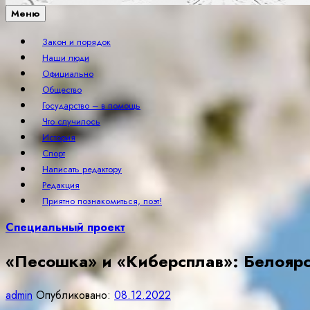
Меню
Закон и порядок
Наши люди
Официально
Общество
Государство – в помощь
Что случилось
История
Спорт
Написать редактору
Редакция
Приятно познакомиться, поэт!
Специальный проект
«Песошка» и «Киберсплав»: Белоярс
admin
Опубликовано:
08.12.2022