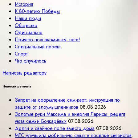
История
К 80-летию Победы
Наши люди
Общество
Официально
Приятно познакомиться, поэт!
Специальный проект
Спорт
Что случилось
Написать редактору
Новости региона
Запрет на оформление сим-карт: инструкция по
защите от злоумышленников
08.08.2026
Золотые руки Максима и энергия Ларисы: рецепт
уюта семьи Бочкарёвых
07.08.2026
Долги и свайное поле вместо дома
07.08.2026
МТС улучшила мобильную связь в посёлке связистов