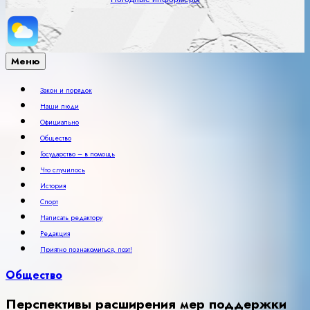
Меню
Закон и порядок
Наши люди
Официально
Общество
Государство – в помощь
Что случилось
История
Спорт
Написать редактору
Редакция
Приятно познакомиться, поэт!
Общество
Перспективы расширения мер поддержки