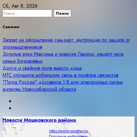
Skip
Сб, Авг 8, 2026
to
Найти:
content
Свежее:
Запрет на оформление сим-карт: инструкция по защите от
злоумышленников
Золотые руки Максима и энергия Ларисы: рецепт уюта
семьи Бочкарёвых
Долги и свайное поле вместо дома
МТС улучшила мобильную связь в посёлке связистов
"Почта России" доставила 1,8 млн электронных писем
жителям Новосибирской области
Новости Мошковского района
https://world-weather.ru
Погодные информеры