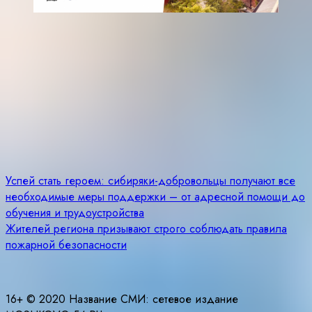
Навигация
Успей стать героем: сибиряки-добровольцы получают все
необходимые меры поддержки – от адресной помощи до
по
обучения и трудоустройства
записям
Жителей региона призывают строго соблюдать правила
пожарной безопасности
16+ © 2020 Название СМИ: cетевое издание