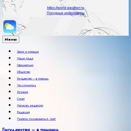
https://world-weather.ru
Погодные информеры
Меню
Закон и порядок
Наши люди
Официально
Общество
Государство – в помощь
Что случилось
История
Спорт
Написать редактору
Редакция
Приятно познакомиться, поэт!
Государство – в помощь