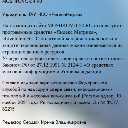
MOSHKOVO-54.RU
Учредитель: ГАУ НСО «РегионМедиа»
На страницах сайта
MOSHKOVO
-54.
RU
используются
программные средства «Яндекс Метрика»,
«LiveInternet». С политикой конфиденциальности и
защите персональных данных можно ознакомиться на
страницах данных ресурсов.
Учредитель осуществляет свои права в соответствии с
Законом РФ от 27.12.1991 № 2124-1 «О средствах
массовой информации» и Уставом редакции.
Сетевое издание зарегистрировано Федеральной
службой по надзору в сфере связи, информационных
технологий и массовых коммуникаций (Роскомнадзор) 10
ноября 2021 года Регистрационный номер: Эл № ФС77-
82215
Редактор Сердюк Ирина Владимировна