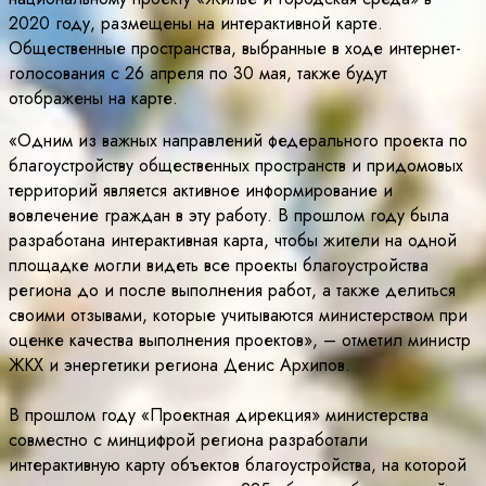
2020 году, размещены на интерактивной карте.
Общественные пространства, выбранные в ходе интернет-
голосования с 26 апреля по 30 мая, также будут
отображены на карте.
«Одним из важных направлений федерального проекта по
благоустройству общественных пространств и придомовых
территорий является активное информирование и
вовлечение граждан в эту работу. В прошлом году была
разработана интерактивная карта, чтобы жители на одной
площадке могли видеть все проекты благоустройства
региона до и после выполнения работ, а также делиться
своими отзывами, которые учитываются министерством при
оценке качества выполнения проектов», – отметил министр
ЖКХ и энергетики региона Денис Архипов.
В прошлом году «Проектная дирекция» министерства
совместно с минцифрой региона разработали
интерактивную карту объектов благоустройства, на которой