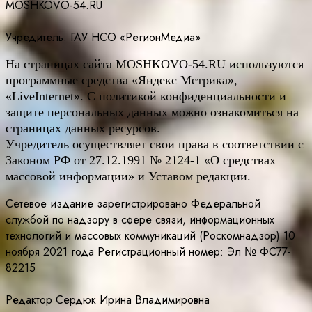
MOSHKOVO-54.RU
Учредитель: ГАУ НСО «РегионМедиа»
На страницах сайта
MOSHKOVO
-54.
RU
используются
программные средства «Яндекс Метрика»,
«LiveInternet». С политикой конфиденциальности и
защите персональных данных можно ознакомиться на
страницах данных ресурсов.
Учредитель осуществляет свои права в соответствии с
Законом РФ от 27.12.1991 № 2124-1 «О средствах
массовой информации» и Уставом редакции.
Сетевое издание зарегистрировано Федеральной
службой по надзору в сфере связи, информационных
технологий и массовых коммуникаций (Роскомнадзор) 10
ноября 2021 года Регистрационный номер: Эл № ФС77-
82215
Редактор Сердюк Ирина Владимировна