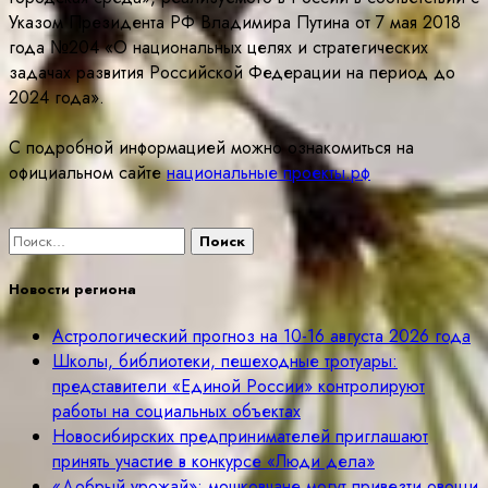
Указом Президента РФ Владимира Путина от 7 мая 2018
года №204 «О национальных целях и стратегических
задачах развития Российской Федерации на период до
2024 года».
С подробной информацией можно ознакомиться на
официальном сайте
национальные проекты.рф
Найти:
Новости региона
Астрологический прогноз на 10-16 августа 2026 года
Школы, библиотеки, пешеходные тротуары:
представители «Единой России» контролируют
работы на социальных объектах
Новосибирских предпринимателей приглашают
принять участие в конкурсе «Люди дела»
«Добрый урожай»: мошковчане могут привезти овощи