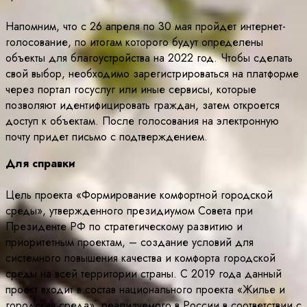
Напомним, что с 26 апреля по 30 мая пройдет интернет-
голосование, по итогам которого будут определены
объекты для благоустройства на 2022 год. Чтобы сделать
свой выбор, необходимо зарегистрироваться на платформе
через портал госуслуг или иные сервисы, которые
позволяют идентифицировать граждан, затем откроется
доступ к объектам. После голосования на электронную
почту придет письмо с подтверждением.
Для справки
Цель проекта «Формирование комфортной городской
среды», утвержденного президиумом Совета при
Президенте РФ по стратегическому развитию и
приоритетным проектам, – создание условий для
системного повышения качества и комфорта городской
среды на всей территории страны. С 2019 года данный
проект входит в состав национального проекта «Жилье и
городская среда», реализуемого в России в соответствии с