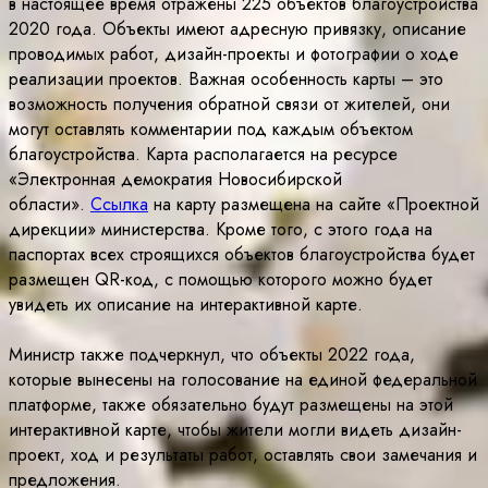
в настоящее время отражены 225 объектов благоустройства
2020 года. Объекты имеют адресную привязку, описание
проводимых работ, дизайн-проекты и фотографии о ходе
реализации проектов. Важная особенность карты – это
возможность получения обратной связи от жителей, они
могут оставлять комментарии под каждым объектом
благоустройства. Карта располагается на ресурсе
«Электронная демократия Новосибирской
области».
Ссылка
на карту размещена на сайте «Проектной
дирекции» министерства. Кроме того, с этого года на
паспортах всех строящихся объектов благоустройства будет
размещен QR-код, с помощью которого можно будет
увидеть их описание на интерактивной карте.
Министр также подчеркнул, что объекты 2022 года,
которые вынесены на голосование на единой федеральной
платформе, также обязательно будут размещены на этой
интерактивной карте, чтобы жители могли видеть дизайн-
проект, ход и результаты работ, оставлять свои замечания и
предложения.