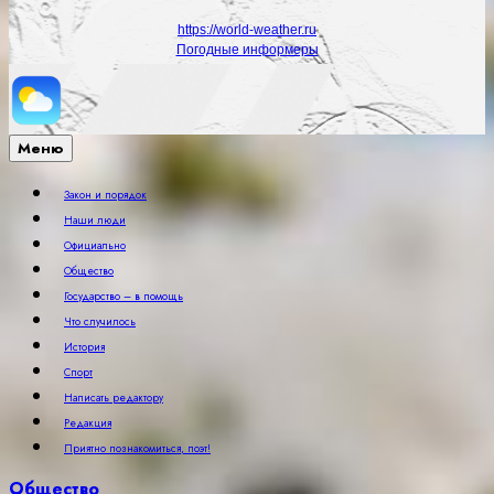
https://world-weather.ru
Погодные информеры
Меню
Закон и порядок
Наши люди
Официально
Общество
Государство – в помощь
Что случилось
История
Спорт
Написать редактору
Редакция
Приятно познакомиться, поэт!
Общество