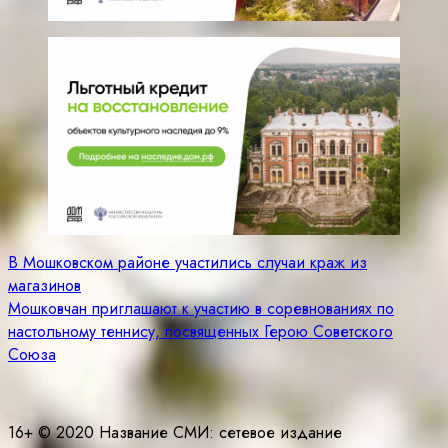
Навигация
В Мошковском районе участились случаи краж из
магазинов
по
Мошковчан приглашают к участию в соревнованиях по
записям
настольному теннису, посвященных Герою Советского
Союза
16+ © 2020 Название СМИ: cетевое издание