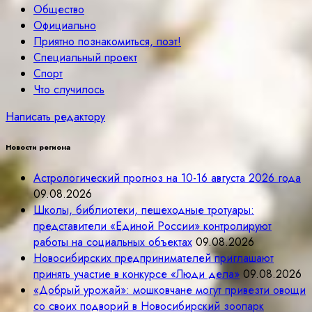
Общество
Официально
Приятно познакомиться, поэт!
Специальный проект
Спорт
Что случилось
Написать редактору
Новости региона
Астрологический прогноз на 10-16 августа 2026 года
09.08.2026
Школы, библиотеки, пешеходные тротуары:
представители «Единой России» контролируют
работы на социальных объектах
09.08.2026
Новосибирских предпринимателей приглашают
принять участие в конкурсе «Люди дела»
09.08.2026
«Добрый урожай»: мошковчане могут привезти овощи
со своих подворий в Новосибирский зоопарк