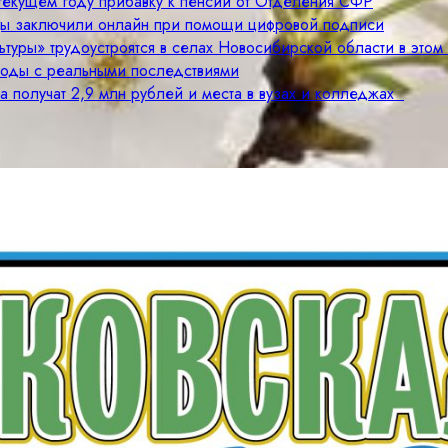
 текущем году прибавку к пенсии от Отделения СФР
цы заключили онлайн при помощи цифровой подписи
туры» трудоустроятся в селах Новосибирской области в этом
годы с реальными последствиями
а получат 2,9 млн рублей и места в вузах и колледжах