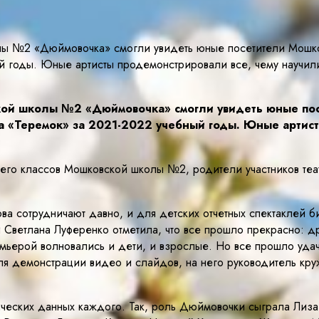
олы №2 «Дюймовочка» смогли увидеть юные посетители Мошко
ый годы. Юные артисты продемонстрировали все, чему научил
ской школы №2 «Дюймовочка» смогли увидеть юные по
ка «Теремок» за 2021-2022 учебный годы. Юные артис
ьего классов Мошковской школы №2, родители участников теа
ова сотрудничают давно, и для детских отчетных спектаклей 
Светлана Луференко отметила, что все прошло прекрасно: д
ьерой волновались и дети, и взрослые. Но все прошло удач
ля демонстрации видео и слайдов, на него руководитель кр
тических данных каждого. Так, роль Дюймовочки сыграла Ли