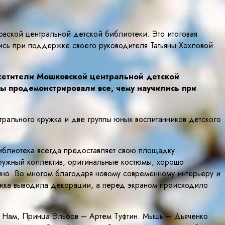
вской центральной детской библиотеки. Это итоговая
ись при поддержке своего руководителя Татьяны Хохловой.
сетители Мошковской центральной детской
ты продемонстрировали все, чему научились при
трального кружка и две группы юных воспитанников детского
библиотека всегда предоставляет свою площадку.
ружный коллектив, оригинальные костюмы, хорошо
но. Во многом благодаря новому современному интерьеру и
ужка выводила декорации, а перед экраном происходило
за Нам, Принца Эльфов – Артем Туфтин. Мышь – Дьяченко