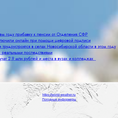
щем году прибавку к пенсии от Отделения СФР
ключили онлайн при помощи цифровой подписи
 трудоустроятся в селах Новосибирской области в этом году
с реальными последствиями
учат 2,9 млн рублей и места в вузах и колледжах
https://world-weather.ru
Погодные информеры