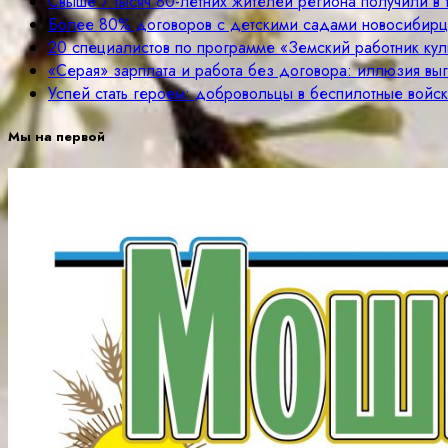
Свыше 7 тысяч 80-летних жителей региона получили в
Более 80% договоров с детскими садами новосибир
20 специалистов по программе «Земский работник куль
«Серая» зарплата и работа без договора: иллюзия вы
Успей стать героем: добровольцы в беспилотные войск
Мы на первой