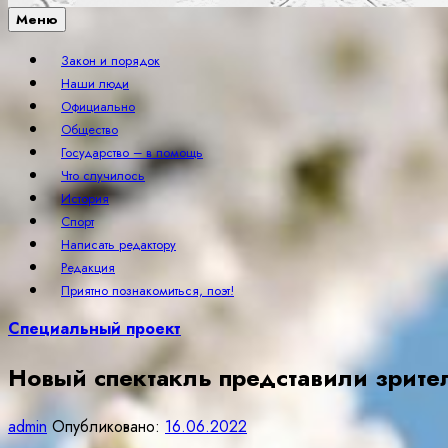
Меню
Закон и порядок
Наши люди
Официально
Общество
Государство – в помощь
Что случилось
История
Спорт
Написать редактору
Редакция
Приятно познакомиться, поэт!
Специальный проект
Новый спектакль представили зрите
admin
Опубликовано:
16.06.2022