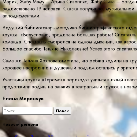
Мария, Жабу-Маму – Арина Сивопляс, Жабу-Сына – Богдан 
задействовано 19 человек. Сказка получилась музыкальной
аплодисментами.
Ведущий библиотекарь методико-библиографического отдел
кружка: «Безусловно, проделана большая работа! Спектакль
команда. Спектакль смотрелся на одном дыхании, как взросл
Большое спасибо Татьяне Николаевне! Успех этого спектакля
Сама же Татьяна Хохлова отметила, что ребята ходили на кру
хорошее настроение и душевный подъем остались у зрителе
Участники кружка «Теремок» переходят учиться в пятый клас
продолжили ходить на занятия в театральный кружок в новом
Елена Меренчук
Найти:
Новости региона