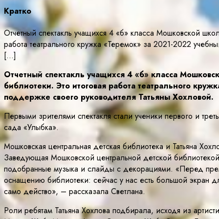
Кратко
Отчетный спектакль учащихся 4 «б» класса Мошковской шк
работа театрального кружка «Теремок» за 2021-2022 учебн
[…]
Отчетный спектакль учащихся 4 «б» класса Мошков
библиотеки. Это итоговая работа театрального круж
поддержке своего руководителя Татьяны Хохловой.
Первыми зрителями спектакля стали ученики первого и трет
сада «Улыбка».
Мошковская центральная детская библиотека и Татьяна Хохл
Заведующая Мошковской центральной детской библиотекой 
подобранные музыка и слайды с декорациями. «Перед прем
оснащению библиотеки: сейчас у нас есть большой экран д
само действо», – рассказала Светлана.
Роли ребятам Татьяна Хохлова подбирала, исходя из артис