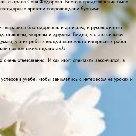
ать сыграла Соня Федорова. Всего в представлении было
д благодарные зрители сопровождали бурными
 выразила благодарность и артистам, и руководителю
одготовлены, уверены и дружны. Видно, что это сильная
думаю, у этих ребят впереди ещё много интересных работ.
кий поклон таким педагогам!».
очень ответственно. И как итог: спектакль закончился, а
 успехов в учебе. чтобы занимались с интересом на уроках и