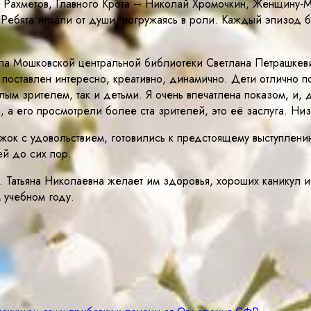
Рахметов, Главного Крота – Николай Хромочкин, Женщину-М
. Ребята играли от души, погружаясь в роли. Каждый эпизо
а Мошковской центральной библиотеки Светлана Петрашкевич
 поставлен интересно, креативно, динамично. Дети отлично п
ым зрителем, так и детьми. Я очень впечатлена показом, и, 
, а его просмотрели более ста зрителей, это её заслуга. Низ
жок с удовольствием, готовились к предстоящему выступлению 
й до сих пор.
с. Татьяна Николаевна желает им здоровья, хороших каникул и
 учебном году.