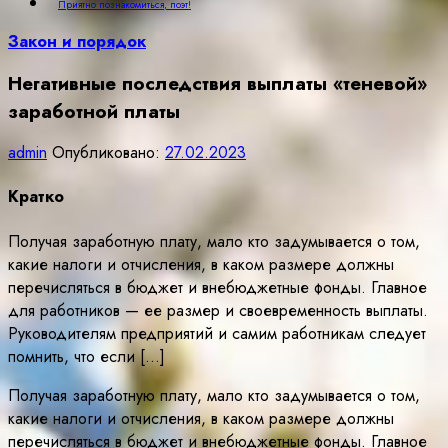
Приятно познакомиться, поэт!
Закон и порядок
Негативные последствия выплаты «теневой»
заработной платы
admin
Опубликовано:
27.02.2023
Кратко
Получая заработную плату, мало кто задумывается о том,
какие налоги и отчисления, в каком размере должны
перечисляться в бюджет и внебюджетные фонды. Главное
для работников — ее размер и своевременность выплаты.
Руководителям предприятий и самим работникам следует
помнить, что если […]
Получая заработную плату, мало кто задумывается о том,
какие налоги и отчисления, в каком размере должны
перечисляться в бюджет и внебюджетные фонды. Главное