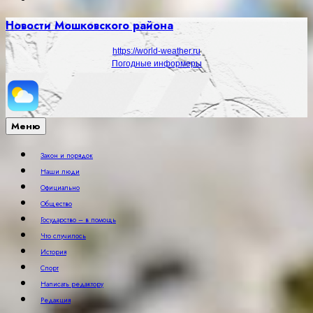
Новости Мошковского района
https://world-weather.ru
Погодные информеры
Меню
Закон и порядок
Наши люди
Официально
Общество
Государство – в помощь
Что случилось
История
Спорт
Написать редактору
Редакция