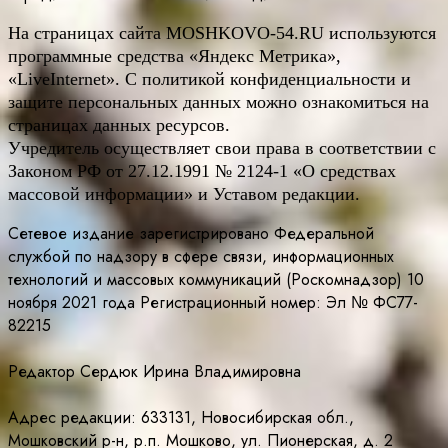
На страницах сайта
MOSHKOVO
-54.
RU
используются
программные средства «Яндекс Метрика»,
«LiveInternet». С политикой конфиденциальности и
защите персональных данных можно ознакомиться на
страницах данных ресурсов.
Учредитель осуществляет свои права в соответствии с
Законом РФ от 27.12.1991 № 2124-1 «О средствах
массовой информации» и Уставом редакции.
Сетевое издание зарегистрировано Федеральной
службой по надзору в сфере связи, информационных
технологий и массовых коммуникаций (Роскомнадзор) 10
ноября 2021 года Регистрационный номер: Эл № ФС77-
82215
Редактор Сердюк Ирина Владимировна
Адрес редакции: 633131, Новосибирская обл.,
Мошковский р-н, р.п. Мошково, ул. Пионерская, д. 2