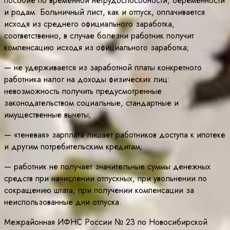
пособие по временной нетрудоспособности, беременности
и родам. Больничный лист, как и отпуск, оплачивается
исходя из среднего официального заработка,
соответственно, в случае болезни работник получит
компенсацию исходя из официального заработка;
— не удерживается из заработной платы конкретного
работника налог на доходы физических лиц:
невозможность получить предусмотренные
законодательством социальные, стандартные и
имущественные вычеты;
— «теневая» зарплата лишает работников доступа к ипотеке
и другим потребительским кредитам;
— работник не получает значительные суммы денежных
средств при начислении отпускных, при увольнении по
сокращению штата, при получении компенсации за
неиспользованные дни отпуска.
Межрайонная ИФНС России № 23 по Новосибирской