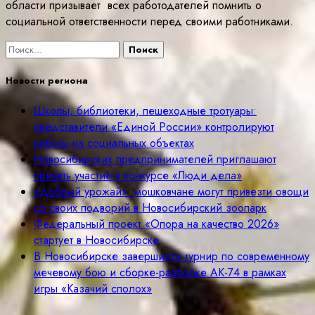
области призывает всех работодателей помнить о
социальной ответственности перед своими работниками.
Найти:
Новости региона
Школы, библиотеки, пешеходные тротуары:
представители «Единой России» контролируют
работы на социальных объектах
Новосибирских предпринимателей приглашают
принять участие в конкурсе «Люди дела»
«Добрый урожай»: мошковчане могут привезти овощи
со своих подворий в Новосибирский зоопарк
Федеральный проект «Опора на качество 2026»
стартует в Новосибирске
В Новосибирске завершился турнир по современному
мечевому бою и сборке-разборке АК-74 в рамках
игры «Казачий сполох»