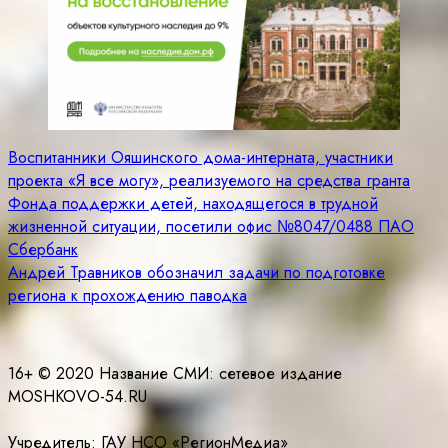
Навигация
Воспитанники Ояшинского дома-интерната, участники
проекта «Я все могу», реализуемого на средства гранта
по
Фонда поддержки детей, находящегося в трудной
записям
жизненной ситуации, посетили офис №8047/0488 ПАО
Сбербанк
Андрей Травников обозначил задачи по подготовке
региона к прохождению паводка
16+ © 2020 Название СМИ: cетевое издание
MOSHKOVO-54.RU
Учредитель: ГАУ НСО «РегионМедиа»