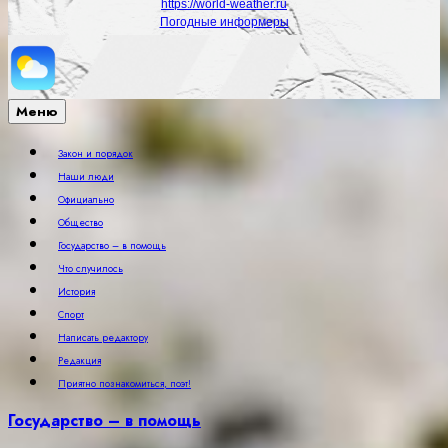
https://world-weather.ru
Погодные информеры
Меню
Закон и порядок
Наши люди
Официально
Общество
Государство – в помощь
Что случилось
История
Спорт
Написать редактору
Редакция
Приятно познакомиться, поэт!
Государство – в помощь