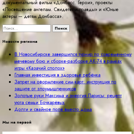
документальный фильм «Донбасс. Герои», проекты
«Посвящение ангелам. Свидетели правды» и «Юные
актеры — детям Донбасса».
Найти:
Новости региона
В Новосибирске завершился турнир по современному
мечевому бою и сборке-разборке АК-74 в рамках
игры «Казачий сполох»
Главная инвестиция в здоровье ребёнка
Запрет на оформление сим-карт: инструкция по
защите от злоумышленников
Золотые руки Максима и энергия Ларисы: рецепт
уюта семьи Бочкарёвых
Долги и свайное поле вместо дома
Мы на первой