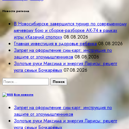
Новости региона
В Новосибирске завершился турнир по современному
мечевому бою и сборке-разборке АК-74 в рамках
игры «Казачий сполох»
08.08.2026
Главная инвестиция в здоровье ребёнка
08.08.2026
Запрет на оформление сим-карт: инструкция по
защите от злоумышленников
08.08.2026
Золотые руки Максима и энергия Ларисы: рецепт
уюта семьи Бочкарёвых
07.08.2026
Найти:
Все новости
Запрет на оформление сим-карт: инструкция по
защите от злоумышленников
Золотые руки Максима и энергия Ларисы: рецепт
уюта семьи Бочкарёвых