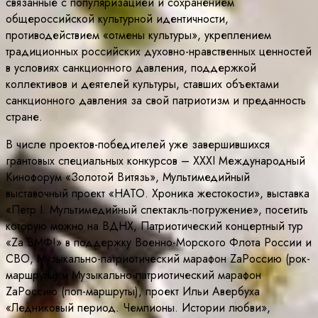
связанные с популяризацией и сохранением
общероссийской культурной идентичности,
противодействием «отмены культуры», укреплением
традиционных российских духовно-нравственных ценностей
в условиях санкционного давления, поддержкой
коллективов и деятелей культуры, ставших объектами
санкционного давления за свой патриотизм и преданность
стране.
В числе проектов-победителей уже завершившихся
грантовых специальных конкурсов – XXXI Международный
Кинофорум «Золотой Витязь», Мультимедийный
выставочный проект «НАТО. Хроника жестокости», выставка
«Петр I. Мультимедийный спектакль-погружение», посетить
которую можно на ВДНХ, Патриотический концертный тур
«Zа ВМФ!» в поддержку Военно-Морского Флота России и
СВО, Музыкально-патриотический марафон ZaРоссию (рок-
маршруты) и Музыкально-патриотический марафон
ZaРоссию (поп-маршруты), проект Ильи Авербуха
«Ледниковый период. Чемпионы. Истории любви»,