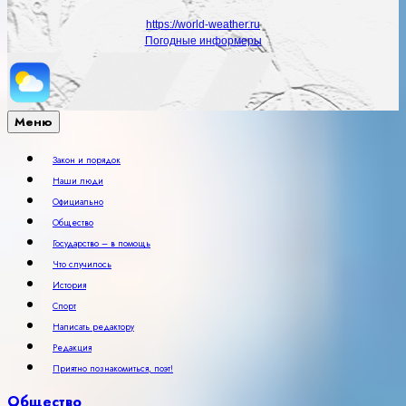
https://world-weather.ru
Погодные информеры
Меню
Закон и порядок
Наши люди
Официально
Общество
Государство – в помощь
Что случилось
История
Спорт
Написать редактору
Редакция
Приятно познакомиться, поэт!
Общество