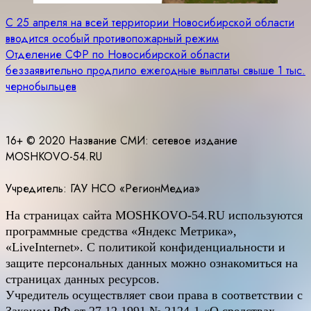
Навигация
С 25 апреля на всей территории Новосибирской области
вводится особый противопожарный режим
по
Отделение СФР по Новосибирской области
записям
беззаявительно продлило ежегодные выплаты свыше 1 тыс.
чернобыльцев
16+ © 2020 Название СМИ: cетевое издание
MOSHKOVO-54.RU
Учредитель: ГАУ НСО «РегионМедиа»
На страницах сайта
MOSHKOVO
-54.
RU
используются
программные средства «Яндекс Метрика»,
«LiveInternet». С политикой конфиденциальности и
защите персональных данных можно ознакомиться на
страницах данных ресурсов.
Учредитель осуществляет свои права в соответствии с