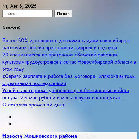
Skip
Чт, Авг 6, 2026
to
Найти:
content
Свежее:
Более 80% договоров с детскими садами новосибирцы
заключили онлайн при помощи цифровой подписи
20 специалистов по программе «Земский работник
культуры» трудоустроятся в селах Новосибирской области в
этом году
«Серая» зарплата и работа без договора: иллюзия выгоды
с реальными последствиями
Успей стать героем: добровольцы в беспилотные войска
получат 2,9 млн рублей и места в вузах и колледжах
О секретах ароматной дыни
Новости Мошковского района