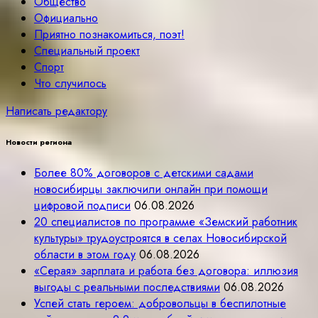
Общество
Официально
Приятно познакомиться, поэт!
Специальный проект
Спорт
Что случилось
Написать редактору
Новости региона
Более 80% договоров с детскими садами
новосибирцы заключили онлайн при помощи
цифровой подписи
06.08.2026
20 специалистов по программе «Земский работник
культуры» трудоустроятся в селах Новосибирской
области в этом году
06.08.2026
«Серая» зарплата и работа без договора: иллюзия
выгоды с реальными последствиями
06.08.2026
Успей стать героем: добровольцы в беспилотные