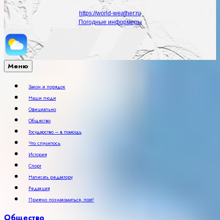
https://world-weather.ru
Погодные информеры
Меню
Закон и порядок
Наши люди
Официально
Общество
Государство – в помощь
Что случилось
История
Спорт
Написать редактору
Редакция
Приятно познакомиться, поэт!
Общество