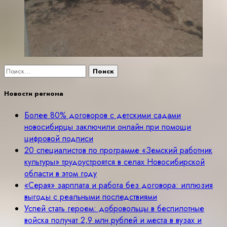
Найти:
Новости региона
Более 80% договоров с детскими садами
новосибирцы заключили онлайн при помощи
цифровой подписи
20 специалистов по программе «Земский работник
культуры» трудоустроятся в селах Новосибирской
области в этом году
«Серая» зарплата и работа без договора: иллюзия
выгоды с реальными последствиями
Успей стать героем: добровольцы в беспилотные
войска получат 2,9 млн рублей и места в вузах и