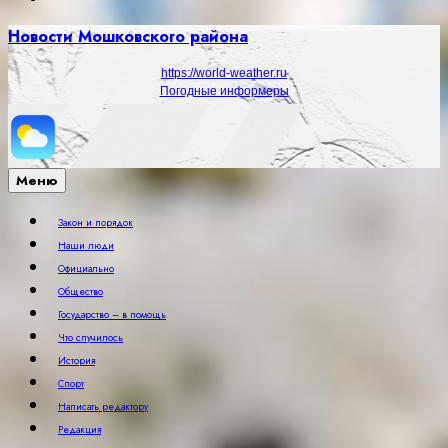
Новости Мошковского района
https://world-weather.ru
Погодные информеры
Меню
Закон и порядок
Наши люди
Официально
Общество
Государство – в помощь
Что случилось
История
Спорт
Написать редактору
Редакция