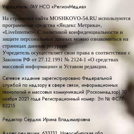
Учредитель: ГАУ НСО «РегионМедиа»
На страницах сайта
MOSHKOVO
-54.
RU
используются
программные средства «Яндекс Метрика»,
«LiveInternet». С политикой конфиденциальности и
защите персональных данных можно ознакомиться на
страницах данных ресурсов.
Учредитель осуществляет свои права в соответствии с
Законом РФ от 27.12.1991 № 2124-1 «О средствах
массовой информации» и Уставом редакции.
Сетевое издание зарегистрировано Федеральной
службой по надзору в сфере связи, информационных
технологий и массовых коммуникаций (Роскомнадзор) 10
ноября 2021 года Регистрационный номер: Эл № ФС77-
82215
Редактор Сердюк Ирина Владимировна
Адрес редакции: 633131, Новосибирская обл.,