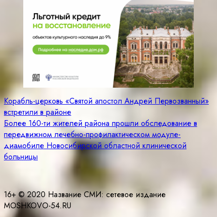
Навигация
Корабль-церковь «Святой апостол Андрей Первозванный»
встретили в районе
по
Более 160-ти жителей района прошли обследование в
записям
передвижном лечебно-профилактическом модуле-
диамобиле Новосибирской областной клинической
больницы
16+ © 2020 Название СМИ: cетевое издание
MOSHKOVO-54.RU