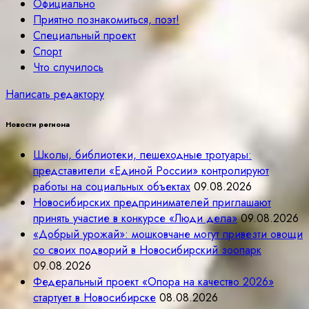
Официально
Приятно познакомиться, поэт!
Специальный проект
Спорт
Что случилось
Написать редактору
Новости региона
Школы, библиотеки, пешеходные тротуары:
представители «Единой России» контролируют
работы на социальных объектах
09.08.2026
Новосибирских предпринимателей приглашают
принять участие в конкурсе «Люди дела»
09.08.2026
«Добрый урожай»: мошковчане могут привезти овощи
со своих подворий в Новосибирский зоопарк
09.08.2026
Федеральный проект «Опора на качество 2026»
стартует в Новосибирске
08.08.2026