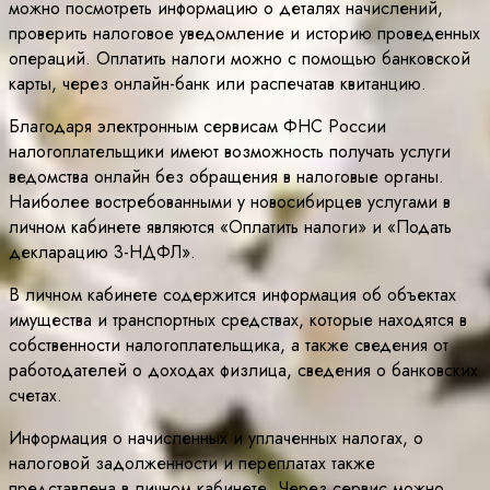
можно посмотреть информацию о деталях начислений,
проверить налоговое уведомление и историю проведенных
операций. Оплатить налоги можно с помощью банковской
карты, через онлайн-банк или распечатав квитанцию.
Благодаря электронным сервисам ФНС России
налогоплательщики имеют возможность получать услуги
ведомства онлайн без обращения в налоговые органы.
Наиболее востребованными у новосибирцев услугами в
личном кабинете являются «Оплатить налоги» и «Подать
декларацию 3-НДФЛ».
В личном кабинете содержится информация об объектах
имущества и транспортных средствах, которые находятся в
собственности налогоплательщика, а также сведения от
работодателей о доходах физлица, сведения о банковских
счетах.
Информация о начисленных и уплаченных налогах, о
налоговой задолженности и переплатах также
представлена в личном кабинете. Через сервис можно