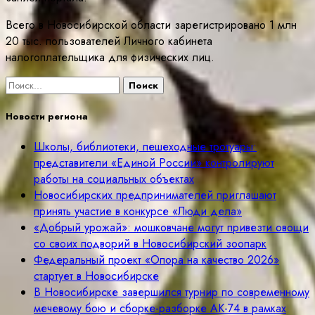
Всего в Новосибирской области зарегистрировано 1 млн
20 тыс. пользователей Личного кабинета
налогоплательщика для физических лиц.
Найти:
Новости региона
Школы, библиотеки, пешеходные тротуары:
представители «Единой России» контролируют
работы на социальных объектах
Новосибирских предпринимателей приглашают
принять участие в конкурсе «Люди дела»
«Добрый урожай»: мошковчане могут привезти овощи
со своих подворий в Новосибирский зоопарк
Федеральный проект «Опора на качество 2026»
стартует в Новосибирске
В Новосибирске завершился турнир по современному
мечевому бою и сборке-разборке АК-74 в рамках