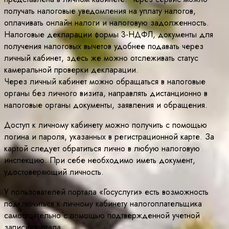
получать налоговые уведомления на уплату налогов,
оплачивать онлайн налоги и налоговую задолженность.
Налоговые декларации формы 3-НДФЛ, документы для
получения налоговых вычетов удобнее подавать через
личный кабинет, здесь же можно отслеживать статус
камеральной проверки декларации.
Через личный кабинет можно обращаться в налоговые
органы без личного визита, направлять дистанционно в
налоговые органы документы, заявления и обращения.
Доступ к личному кабинету можно получить с помощью
логина и пароля, указанных в регистрационной карте. За
картой следует обратиться лично в любую налоговую
инспекцию. При себе необходимо иметь документ,
удостоверяющий личность.
У пользователей портала «Госуслуги» есть возможность
подключиться к личному кабинету налогоплательщика
самостоятельно с помощью подтвержденной учетной
записи портала.