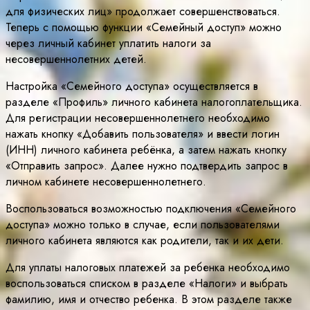
для физических лиц» продолжает совершенствоваться.
Теперь с помощью функции «Семейный доступ» можно
через личный кабинет уплатить налоги за
несовершеннолетних детей.
Настройка «Семейного доступа» осуществляется в
разделе «Профиль» личного кабинета налогоплательщика.
Для регистрации несовершеннолетнего необходимо
нажать кнопку «Добавить пользователя» и ввести логин
(ИНН) личного кабинета ребёнка, а затем нажать кнопку
«Отправить запрос». Далее нужно подтвердить запрос в
личном кабинете несовершеннолетнего.
Воспользоваться возможностью подключения «Семейного
доступа» можно только в случае, если пользователями
личного кабинета являются как родители, так и их дети.
Для уплаты налоговых платежей за ребенка необходимо
воспользоваться списком в разделе «Налоги» и выбрать
фамилию, имя и отчество ребенка. В этом разделе также