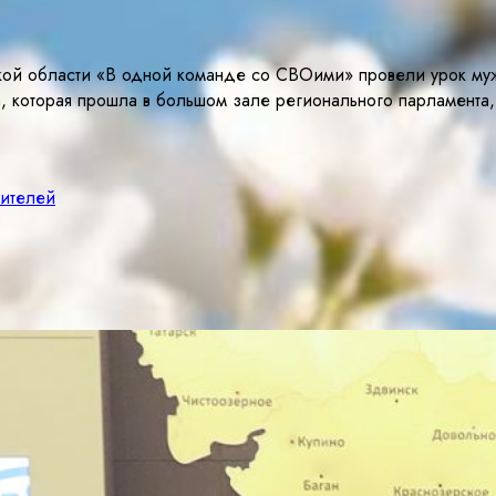
кой области «В одной команде со СВОими» провели урок муж
которая прошла в большом зале регионального парламента, 
жителей