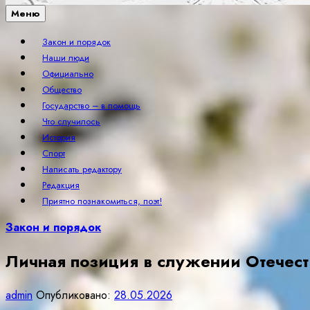
Меню
Закон и порядок
Наши люди
Официально
Общество
Государство – в помощь
Что случилось
История
Спорт
Написать редактору
Редакция
Приятно познакомиться, поэт!
Закон и порядок
Личная позиция в служении Отечест
admin
Опубликовано:
28.05.2026