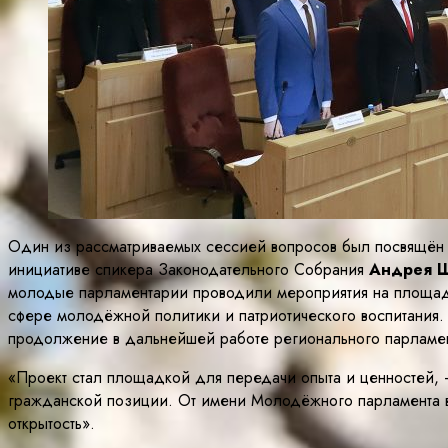
Один из рассматриваемых сессией вопросов был посвящён 
инициативе спикера Законодательного Собрания
Андрея 
молодые парламентарии проводили мероприятия на площадк
сфере молодёжной политики и патриотического воспитания.
продолжение в дальнейшей работе регионального парламен
«Проект стал площадкой для передачи опыта и ценностей, 
гражданской позиции. От имени Молодёжного парламента в
открытость».