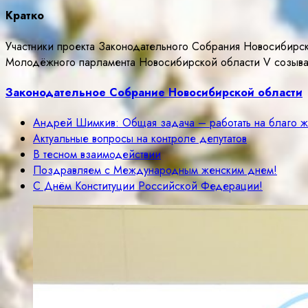
Кратко
Участники проекта Законодательного Собрания Новосибирс
Молодёжного парламента Новосибирской области V созыва, 
Законодательное Собрание Новосибирской области
Андрей Шимкив: Общая задача – работать на благо 
Актуальные вопросы на контроле депутатов
В тесном взаимодействии
Поздравляем с Международным женским днем!
С Днём Конституции Российской Федерации!