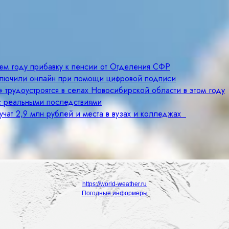
щем году прибавку к пенсии от Отделения СФР
ключили онлайн при помощи цифровой подписи
 трудоустроятся в селах Новосибирской области в этом году
с реальными последствиями
учат 2,9 млн рублей и места в вузах и колледжах
https://world-weather.ru
Погодные информеры