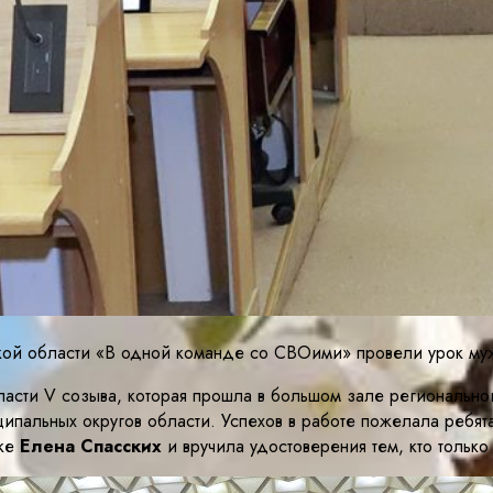
кой области «В одной команде со СВОими» провели урок му
сти V созыва, которая прошла в большом зале регионального
ципальных округов области. Успехов в работе пожелала ребят
ике
Елена Спасских
и вручила удостоверения тем, кто тольк