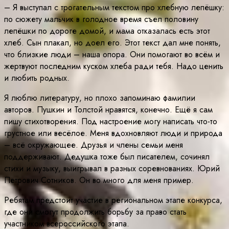
– Я выступал с трогательным текстом про хлебную лепёшку:
по сюжету мальчик в голодное время съел половину
лепёшки по дороге домой, и мама отказалась есть этот
хлеб. Сын плакал, но доел его. Этот текст дал мне понять,
что близкие люди – наша опора. Они помогают во всём и
жертвуют последним куском хлеба ради тебя. Надо ценить
и любить родных.
Я люблю литературу, но плохо запоминаю фамилии
авторов. Пушкин и Толстой нравятся, конечно. Ещё я сам
пишу стихотворения. Под настроение могу написать что-то
грустное или весёлое. Меня вдохновляют люди и природа
– всё окружающее. Друзья и члены семьи меня
поддерживают. Дедушка тоже был писателем, сочинял
стихи и музыку, выигрывал в разных соревнованиях. Юрий
Петрович Сотников. Он во много для меня пример.
Ребятам предстоит участие в региональном этапе конкурса,
где они смогут продолжить борьбу за право стать
участником всероссийского этапа.