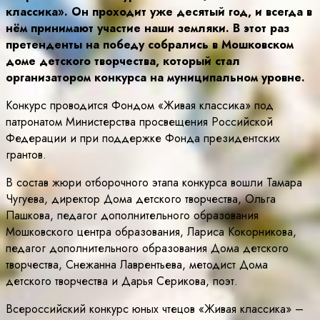
классика». Он проходит уже десятый год, и всегда в
нём принимают участие наши земляки. В этот раз
претенденты на победу собрались в Мошковском
доме детского творчества, который стал
организатором конкурса на муниципальном уровне.
Конкурс проводится Фондом «Живая классика» под
патронатом Министерства просвещения Российской
Федерации и при поддержке Фонда президентских
грантов.
В состав жюри отборочного этапа конкурса вошли Тамара
Чугуева, директор Дома детского творчества, Ольга
Пашкова, педагог дополнительного образования
Мошковского центра образования, Лариса Кокорникова,
педагог дополнительного образования Дома детского
творчества, Снежанна Лаврентьева, методист Дома
детского творчества и Дарья Серикова, поэт.
Всероссийский конкурс юных чтецов «Живая классика» –