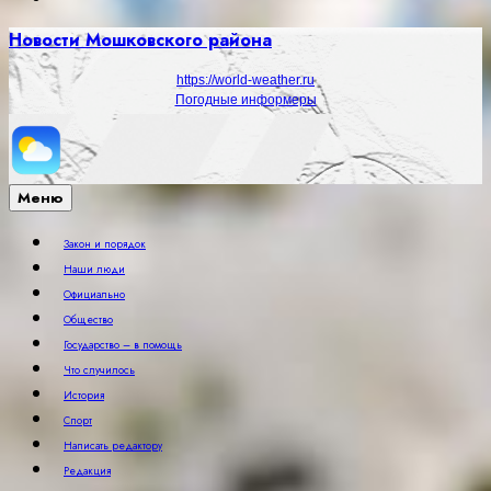
Новости Мошковского района
https://world-weather.ru
Погодные информеры
Меню
Закон и порядок
Наши люди
Официально
Общество
Государство – в помощь
Что случилось
История
Спорт
Написать редактору
Редакция