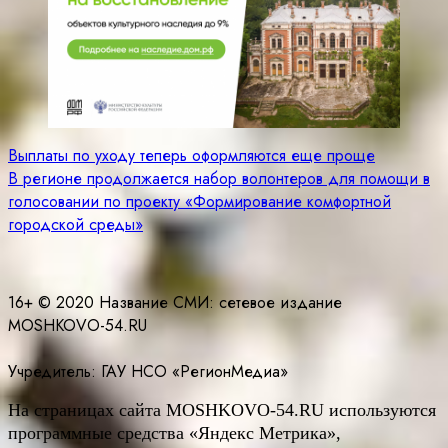
Навигация
Выплаты по уходу теперь оформляются еще проще
В регионе продолжается набор волонтеров для помощи в
по
голосовании по проекту «Формирование комфортной
записям
городской среды»
16+ © 2020 Название СМИ: cетевое издание
MOSHKOVO-54.RU
Учредитель: ГАУ НСО «РегионМедиа»
На страницах сайта
MOSHKOVO
-54.
RU
используются
программные средства «Яндекс Метрика»,