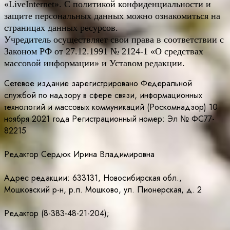
«LiveInternet». С политикой конфиденциальности и
защите персональных данных можно ознакомиться на
страницах данных ресурсов.
Учредитель осуществляет свои права в соответствии с
Законом РФ от 27.12.1991 № 2124-1 «О средствах
массовой информации» и Уставом редакции.
Сетевое издание зарегистрировано Федеральной
службой по надзору в сфере связи, информационных
технологий и массовых коммуникаций (Роскомнадзор) 10
ноября 2021 года Регистрационный номер: Эл № ФС77-
82215
Редактор Сердюк Ирина Владимировна
Адрес редакции: 633131, Новосибирская обл.,
Мошковский р-н, р.п. Мошково, ул. Пионерская, д. 2
Редактор (8-383-48-21-204);