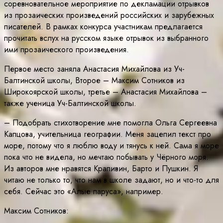
соревновательное мероприятие по декламации отрывков
из прозаических произведений российских и зарубежных
писателей. В рамках конкурса участникам предлагается
прочитать вслух на русском языке отрывок из выбранного
ими прозаического произведения.
Первое место заняла Анастасия Михайлова из Уч-
Балтинской школы, Второе – Максим Сотников из
Широкоярской школы, третье – Анастасия Михайлова –
также ученица Уч-Балтинской школы.
– Подобрать стихотворение мне помогла Ольга Сергеевна
Капцова, учительница географии. Меня зацепил текст про
море, потому что я люблю воду и тянусь к ней. Сама я море
пока что не видела, но мечтаю побывать у Чёрного моря.
Из авторов мне нравятся Крапивин, Барто и Пушкин. Я
читаю не только то, что нам в школе задают, но и что-то для
себя. Сейчас это «Алые паруса», например.
Максим Сотников: