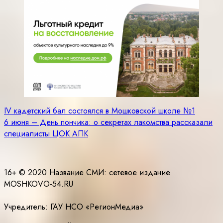
Навигация
IV кадетский бал состоялся в Мошковской школе №1
6 июня – День пончика: о секретах лакомства рассказали
по
специалисты ЦОК АПК
записям
16+ © 2020 Название СМИ: cетевое издание
MOSHKOVO-54.RU
Учредитель: ГАУ НСО «РегионМедиа»