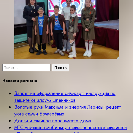
Найти:
Новости региона
Запрет на оформление сим-карт: инструкция по
защите от злоумышленников
Золотые руки Максима и энергия Ларисы: рецепт
уюта семьи Бочкарёвых
Долги и свайное поле вместо дома
МТС улучшила мобильную связь в посёлке связистов