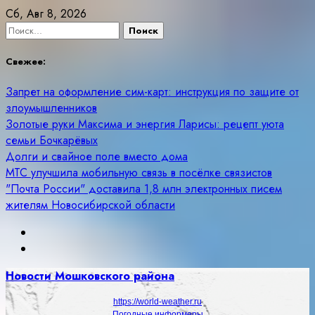
Skip
Сб, Авг 8, 2026
to
Найти:
content
Свежее:
Запрет на оформление сим-карт: инструкция по защите от
злоумышленников
Золотые руки Максима и энергия Ларисы: рецепт уюта
семьи Бочкарёвых
Долги и свайное поле вместо дома
МТС улучшила мобильную связь в посёлке связистов
"Почта России" доставила 1,8 млн электронных писем
жителям Новосибирской области
Новости Мошковского района
https://world-weather.ru
Погодные информеры