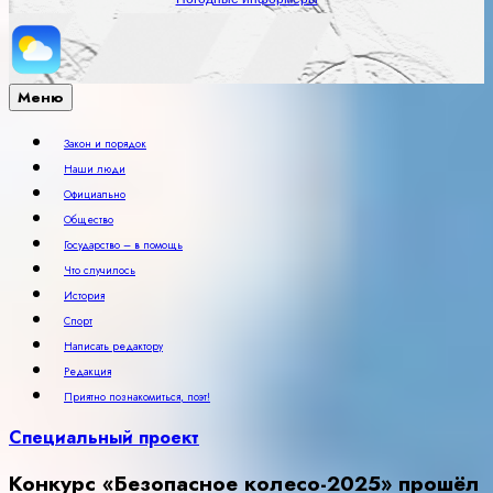
Меню
Закон и порядок
Наши люди
Официально
Общество
Государство – в помощь
Что случилось
История
Спорт
Написать редактору
Редакция
Приятно познакомиться, поэт!
Специальный проект
Конкурс «Безопасное колесо-2025» прошёл