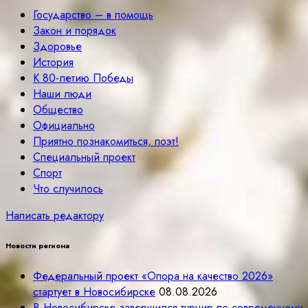
Государство – в помощь
Закон и порядок
Здоровье
История
К 80-летию Победы
Наши люди
Общество
Официально
Приятно познакомиться, поэт!
Специальный проект
Спорт
Что случилось
Написать редактору
Новости региона
Федеральный проект «Опора на качество 2026»
стартует в Новосибирске
08.08.2026
В Новосибирске завершился турнир по современному