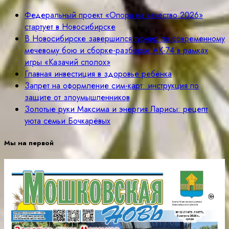
Федеральный проект «Опора на качество 2026»
стартует в Новосибирске
В Новосибирске завершился турнир по современному
мечевому бою и сборке-разборке АК-74 в рамках
игры «Казачий сполох»
Главная инвестиция в здоровье ребёнка
Запрет на оформление сим-карт: инструкция по
защите от злоумышленников
Золотые руки Максима и энергия Ларисы: рецепт
уюта семьи Бочкарёвых
Мы на первой