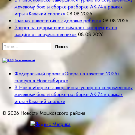
мечевому бою и сборке-разборке АК-74 в рамках
игры «Казачий сполох»
08.08.2026
Главная инвестиция в здоровье ребёнка
08.08.2026
Запрет на оформление сим-карт: инструкция по
защите от злоумышленников
08.08.2026
Найти:
Все новости
Федеральный проект «Опора на качество 2026»
стартует в Новосибирске
В Новосибирске завершился турнир по современному
мечевому бою и сборке-разборке АК-74 в рамках
игры «Казачий сполох»
© 2026 Новости Мошковского района