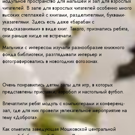
модульное пространство для малышей и зал для взрослых
читателей. В зале для взрослых читателей особенно много
высоких стеллажей с книгами, разделителями, буквами-
указателями. Здесь есть даже «барабан с
предсказаниями» в виде книг. Такого, признались ребята,
они раньше нигде не встречали.
Мальчики с интересом изучали разнообразие книжного
фонда библиотеки, разглядывали интерьер и
фотографировались в новогодних фотозонах.
Очень понравились детям залы для игр, в которых
представлены приставки, аэробол и настольный футбол.
Впечатлили ребят модуль с компьютерами и конференц-
зал, где для них провели увлекательное мероприятие на
тему «Доброта».
Как отметила заведующая Мошковской центральной