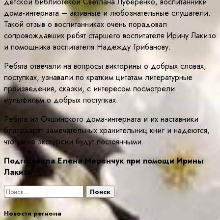
детской библиотекой Светлана Луференко, воспитанники
дома-интерната – активные и любознательные слушатели.
Такой отзыв о воспитанниках очень порадовал
сопровождавших ребят старшего воспитателя Ирину Лакизо
и помощника воспитателя Надежду Грибанову.
Ребята отвечали на вопросы викторины о добрых словах,
поступках, узнавали по кратким цитатам литературные
произведения, сказки, с интересом посмотрели
мультфильм о добрых поступках.
Ребята из Ояшинского дома-интерната и их наставники
благодарят замечательных хранительниц книг и надеются,
что такие экскурсии будут постоянными.
Подготовила Елена Меренчук при помощи Ирины
Лакизо
Найти:
Новости региона