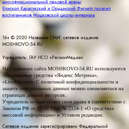
многофункциональной ледовой арены
по
Епископ Карасукский и Ордынский Филипп посетил
записям
воспитанников Мошковской школы-интерната
16+ © 2020 Название СМИ: cетевое издание
MOSHKOVO-54.RU
Учредитель: ГАУ НСО «РегионМедиа»
На страницах сайта
MOSHKOVO
-54.
RU
используются
программные средства «Яндекс Метрика»,
«LiveInternet». С политикой конфиденциальности и
защите персональных данных можно ознакомиться на
страницах данных ресурсов.
Учредитель осуществляет свои права в соответствии с
Законом РФ от 27.12.1991 № 2124-1 «О средствах
массовой информации» и Уставом редакции.
Сетевое издание зарегистрировано Федеральной