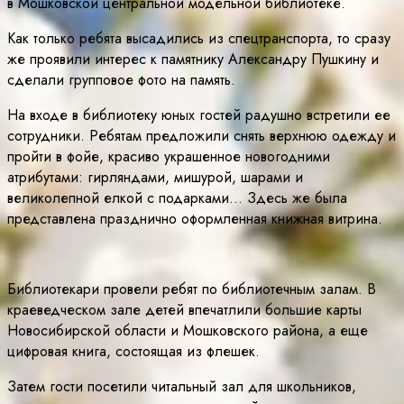
в Мошковской центральной модельной библиотеке.
Как только ребята высадились из спецтранспорта, то сразу
же проявили интерес к памятнику Александру Пушкину и
сделали групповое фото на память.
На входе в библиотеку юных гостей радушно встретили ее
сотрудники. Ребятам предложили снять верхнюю одежду и
пройти в фойе, красиво украшенное новогодними
атрибутами: гирляндами, мишурой, шарами и
великолепной елкой с подарками… Здесь же была
представлена празднично оформленная книжная витрина.
Библиотекари провели ребят по библиотечным залам. В
краеведческом зале детей впечатлили большие карты
Новосибирской области и Мошковского района, а еще
цифровая книга, состоящая из флешек.
Затем гости посетили читальный зал для школьников,