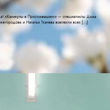
ка! «Каникулы в Простоквашино» — специалисты Дома
егородова и Наталья Ткачева вовлекли всех […]