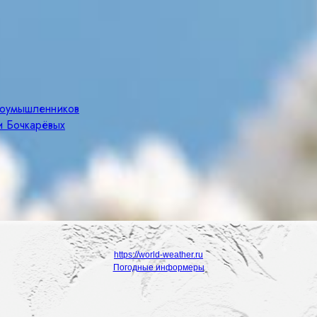
злоумышленников
и Бочкарёвых
https://world-weather.ru
Погодные информеры