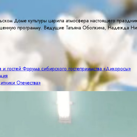
ьском Доме культуры царила атмосфера настоящего праздни
ыщенную программу. Ведущие Татьяна Оболкина, Надежда Ниж
ов и гостей Форума сибирского гостеприимства «Дикоросы»
одия
итники Отечества»