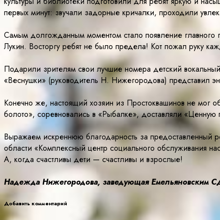
культуры и библиотеки подготовили для ребят яркую и нас
первых минут: звучали задорные кричалки, проходили увле
Самым долгожданным моментом стало появление главного ге
Лукин. Восторгу ребят не было предела! Кот пожал руку ка
Подарили зрителям свои лучшие номера детский вокальный 
«Веснушки» (руководитель Н. Нижегородова) представил эн
Конечно же, настоящий хозяин из Простоквашинов не мог об
болото», соревновались в «Рыбалке», доставляли «Ценную 
Выражаем искреннюю благодарность за предоставленный р
области «Комплексный центр социального обслуживания на
А, когда счастливы дети — счастливы и взрослые!
Надежда Нижегородова, заведующая Емельяновским С
Добавить комментарий