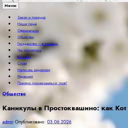
Меню
Закон и порядок
Наши люди
Официально
Общество
Государство – в помощь
Что случилось
История
Спорт
Написать редактору
Редакция
Приятно познакомиться, поэт!
Общество
Каникулы в Простоквашино: как Кот
admin
Опубликовано:
03.06.2026