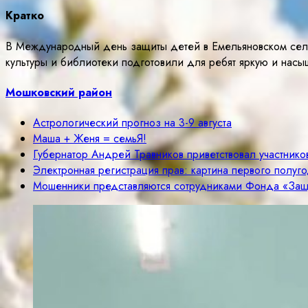
Кратко
В Международный день защиты детей в Емельяновском сел
культуры и библиотеки подготовили для ребят яркую и нас
Мошковский район
Астрологический прогноз на 3-9 августа
Маша + Женя = семьЯ!
Губернатор Андрей Травников приветствовал участник
Электронная регистрация прав: картина первого полуг
Мошенники представляются сотрудниками Фонда «Защ