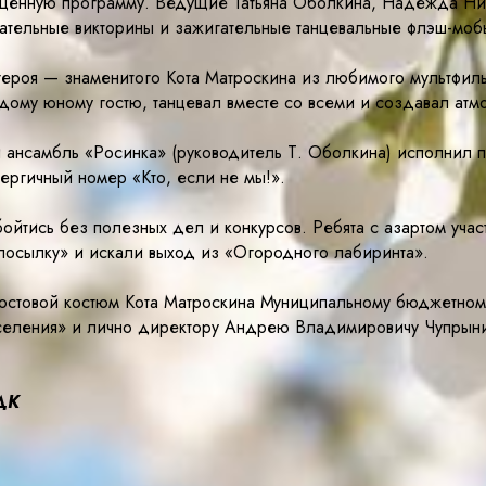
ыщенную программу. Ведущие Татьяна Оболкина, Надежда Ниж
кательные викторины и зажигательные танцевальные флэш-моб
роя — знаменитого Кота Матроскина из любимого мультфильм
ждому юному гостю, танцевал вместе со всеми и создавал атм
ансамбль «Росинка» (руководитель Т. Оболкина) исполнил пе
ергичный номер «Кто, если не мы!».
ойтись без полезных дел и конкурсов. Ребята с азартом уча
посылку» и искали выход из «Огородного лабиринта».
остовой костюм Кота Матроскина Муниципальному бюджетно
селения» и лично директору Андрею Владимировичу Чупрыни
ДК