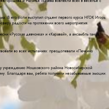
егородова и Наталья Ткачева вовлекли всех в веселье с
ы.
а. В его роли выступил студент первого курса НГОК Игорь
осферу радости на протяжении всего мероприятия.
сни «Русская девчонка» и «Каравай», а ансамбль танца
ствовали во всех испытаниях: преодолевали «Печкино
му учреждению Мошковского района Новосибирской
ну. Благодаря вам, ребята получили незабываемые эмоции.