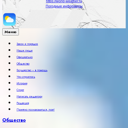
https://world-weather.ru
Погодные информеры
Меню
Закон и порядок
Наши люди
Официально
Общество
Государство – в помощь
Что случилось
История
Спорт
Написать редактору
Редакция
Приятно познакомиться, поэт!
Общество