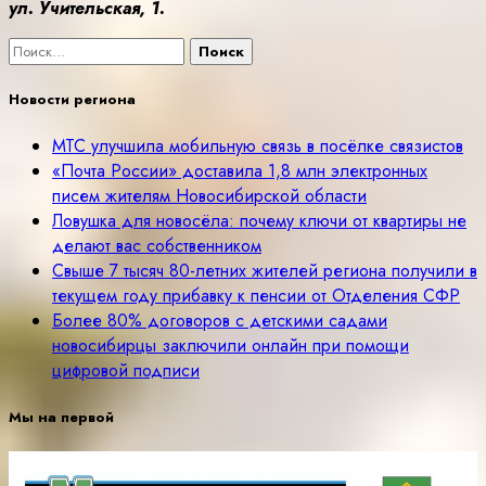
ул. Учительская, 1.
Найти:
Новости региона
МТС улучшила мобильную связь в посёлке связистов
«Почта России» доставила 1,8 млн электронных
писем жителям Новосибирской области
Ловушка для новосёла: почему ключи от квартиры не
делают вас собственником
Свыше 7 тысяч 80-летних жителей региона получили в
текущем году прибавку к пенсии от Отделения СФР
Более 80% договоров с детскими садами
новосибирцы заключили онлайн при помощи
цифровой подписи
Мы на первой