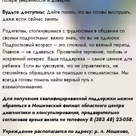
потере уверенности и доверия.
Будьте доступны:
Дайте понять, что вы готовы выслушать,
даже если сейчас заняты.
Родителям, столкнувшимся с трудностями в общении со
своими подростками: важно знать, что вы не одиноки.
Подростковый возраст – это сложный, но важный период.
Главное – не сдаваться. Проявляйте терпение, любовь и
искренний интерес. Ваша поддержка – самое ценное для
ребенка. Если вы чувствуете, что не справляетесь, не
стесняйтесь обращаться за помощью к специалистам. Мы
всегда готовы помочь найти верный путь к
взаимопониманию.
Для получения квалифицированной поддержки можно
обратиться в Мошковский филиал областного центра
диагностики и консультирования, предварительно
согласовав время визита по телефону 8 (383 48) 23-058.
Учреждение располагается по адресу: р.
п. Мошково,