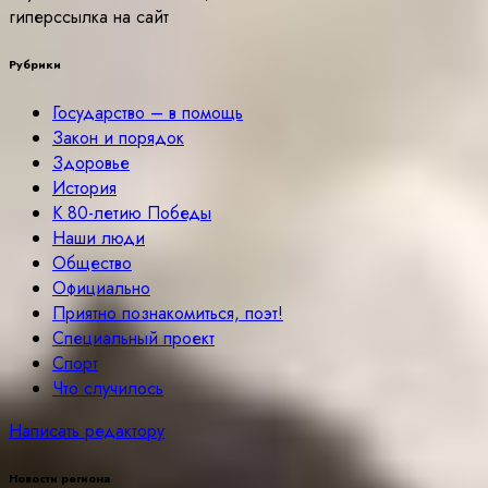
гиперссылка на сайт
Рубрики
Государство – в помощь
Закон и порядок
Здоровье
История
К 80-летию Победы
Наши люди
Общество
Официально
Приятно познакомиться, поэт!
Специальный проект
Спорт
Что случилось
Написать редактору
Новости региона