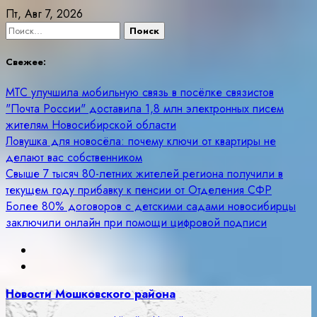
Skip
Пт, Авг 7, 2026
to
Найти:
content
Свежее:
МТС улучшила мобильную связь в посёлке связистов
"Почта России" доставила 1,8 млн электронных писем
жителям Новосибирской области
Ловушка для новосёла: почему ключи от квартиры не
делают вас собственником
Свыше 7 тысяч 80-летних жителей региона получили в
текущем году прибавку к пенсии от Отделения СФР
Более 80% договоров с детскими садами новосибирцы
заключили онлайн при помощи цифровой подписи
Новости Мошковского района