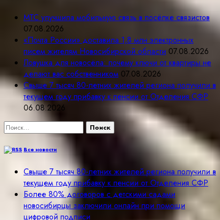
МТС улучшила мобильную связь в посёлке связистов
07.08.2026
«Почта России» доставила 1,8 млн электронных
писем жителям Новосибирской области
07.08.2026
Ловушка для новосёла: почему ключи от квартиры не
делают вас собственником
07.08.2026
Свыше 7 тысяч 80-летних жителей региона получили в
текущем году прибавку к пенсии от Отделения СФР
06.08.2026
Найти:
Все новости
Свыше 7 тысяч 80-летних жителей региона получили в
текущем году прибавку к пенсии от Отделения СФР
Более 80% договоров с детскими садами
новосибирцы заключили онлайн при помощи
цифровой подписи