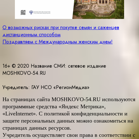
Навигация
О возможных рисках при покупке семян и саженцев
дистанционным способом
по
Поздравляем с Международным женским днем!
записям
16+ © 2020 Название СМИ: cетевое издание
MOSHKOVO-54.RU
Учредитель: ГАУ НСО «РегионМедиа»
На страницах сайта
MOSHKOVO
-54.
RU
используются
программные средства «Яндекс Метрика»,
«LiveInternet». С политикой конфиденциальности и
защите персональных данных можно ознакомиться на
страницах данных ресурсов.
Учредитель осуществляет свои права в соответствии с