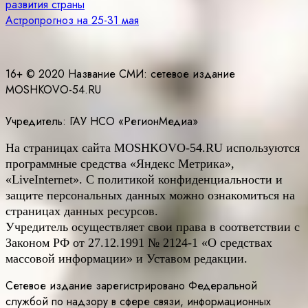
развития страны
по
Астропрогноз на 25-31 мая
записям
16+ © 2020 Название СМИ: cетевое издание
MOSHKOVO-54.RU
Учредитель: ГАУ НСО «РегионМедиа»
На страницах сайта
MOSHKOVO
-54.
RU
используются
программные средства «Яндекс Метрика»,
«LiveInternet». С политикой конфиденциальности и
защите персональных данных можно ознакомиться на
страницах данных ресурсов.
Учредитель осуществляет свои права в соответствии с
Законом РФ от 27.12.1991 № 2124-1 «О средствах
массовой информации» и Уставом редакции.
Сетевое издание зарегистрировано Федеральной
службой по надзору в сфере связи, информационных