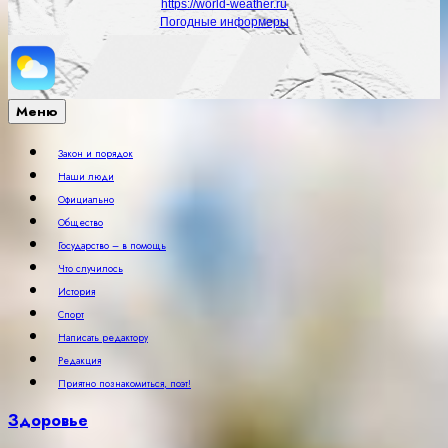
https://world-weather.ru
Погодные информеры
Меню
Закон и порядок
Наши люди
Официально
Общество
Государство – в помощь
Что случилось
История
Спорт
Написать редактору
Редакция
Приятно познакомиться, поэт!
Здоровье