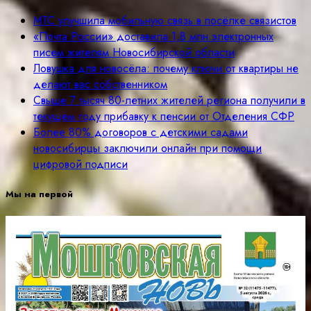
МТС улучшила мобильную связь в посёлке связистов
«Почта России» доставила 1,8 млн электронных
писем жителям Новосибирской области
Ловушка для новосёла: почему ключи от квартиры не
делают вас собственником
Свыше 7 тысяч 80-летних жителей региона получили в
текущем году прибавку к пенсии от Отделения СФР
Более 80% договоров с детскими садами
новосибирцы заключили онлайн при помощи
цифровой подписи
Мы на первой