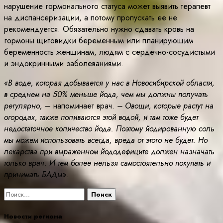
нарушение гормонального статуса может выявить терапевт
на диспансеризации, а потому пропускать ее не
рекомендуется. Обязательно нужно сдавать кровь на
гормоны щитовидки беременным или планирующим
беременность женщинам, людям с сердечно-сосудистыми
и эндокринными заболеваниями.
«В воде, которая добывается у нас в Новосибирской области,
в среднем на 50% меньше йода, чем мы должны получать
регулярно,
– напоминает врач.
– Овощи, которые растут на
огородах, также поливаются этой водой, и там тоже будет
недостаточное количество йода. Поэтому йодированную соль
мы можем использовать всегда, вреда от этого не будет. Но
лекарства при выраженном йододефиците должен назначать
только врач. И тем более нельзя самостоятельно покупать и
принимать БАДы».
Найти:
Новости региона