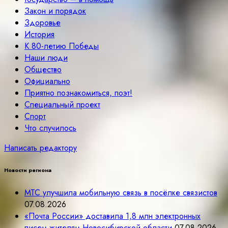
Закон и порядок
Здоровье
История
К 80-летию Победы
Наши люди
Общество
Официально
Приятно познакомиться, поэт!
Специальный проект
Спорт
Что случилось
Написать редактору
Новости региона
МТС улучшила мобильную связь в посёлке связистов
07.08.2026
«Почта России» доставила 1,8 млн электронных
писем жителям Новосибирской области
07.08.2026