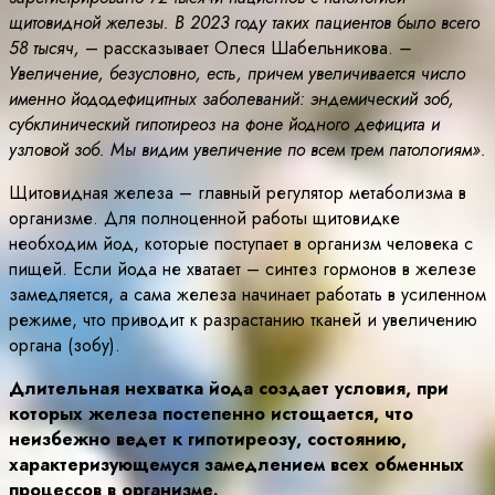
щитовидной железы. В 2023 году таких пациентов было всего
58 тысяч,
– рассказывает Олеся Шабельникова.
–
Увеличение, безусловно, есть, причем увеличивается число
именно йододефицитных заболеваний: эндемический зоб,
субклинический гипотиреоз на фоне йодного дефицита и
узловой зоб. Мы видим увеличение по всем трем патологиям».
Щитовидная железа – главный регулятор метаболизма в
организме. Для полноценной работы щитовидке
необходим йод, которые поступает в организм человека с
пищей. Если йода не хватает – синтез гормонов в железе
замедляется, а сама железа начинает работать в усиленном
режиме, что приводит к разрастанию тканей и увеличению
органа (зобу).
Длительная нехватка йода создает условия, при
которых железа постепенно истощается, что
неизбежно ведет к гипотиреозу, состоянию,
характеризующемуся замедлением всех обменных
процессов в организме.