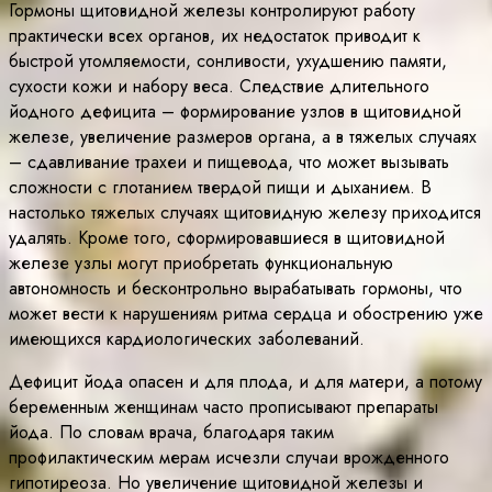
Гормоны щитовидной железы контролируют работу
практически всех органов, их недостаток приводит к
быстрой утомляемости, сонливости, ухудшению памяти,
сухости кожи и набору веса. Следствие длительного
йодного дефицита – формирование узлов в щитовидной
железе, увеличение размеров органа, а в тяжелых случаях
– сдавливание трахеи и пищевода, что может вызывать
сложности с глотанием твердой пищи и дыханием. В
настолько тяжелых случаях щитовидную железу приходится
удалять. Кроме того, сформировавшиеся в щитовидной
железе узлы могут приобретать функциональную
автономность и бесконтрольно вырабатывать гормоны, что
может вести к нарушениям ритма сердца и обострению уже
имеющихся кардиологических заболеваний.
Дефицит йода опасен и для плода, и для матери, а потому
беременным женщинам часто прописывают препараты
йода. По словам врача, благодаря таким
профилактическим мерам исчезли случаи врожденного
гипотиреоза. Но увеличение щитовидной железы и