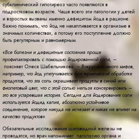
субклинический гипотиреоз часто появляются в
подростковом возрасте. Чаще всего эти патологии у детей
и взрослых вызваны именно дефицитом йода в рационе.
Важно понимать, что йод не накапливается в организме в
значимых количествах, а потому его поступление должно
быть регулярным и равномерным.
«Все болезни и дефицитные состояния проще
профилактировать с помощью йодированной соли, –
поясняет Олеся Шабельникова.
– Вокруг нее много мифов,
например, что йод улетучивается при термической обработке
продуктов, что эта соль окрашивает продукты в синий или
фиолетовый цвет, что с этой солью нельзя консервировать –
это все устаревшая история. Сегодня для йодирования соли
используется йодид калия, абсолютно устойчивое
соединение, которое никуда не исчезает и никак не влияет на
качество продуктов».
Обязательные исследования щитовидной железы не
проводятся, но врач напоминает: патологию органа и