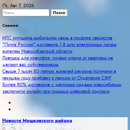
Skip
Пт, Авг 7, 2026
to
Найти:
content
Свежее:
МТС улучшила мобильную связь в посёлке связистов
"Почта России" доставила 1,8 млн электронных писем
жителям Новосибирской области
Ловушка для новосёла: почему ключи от квартиры не
делают вас собственником
Свыше 7 тысяч 80-летних жителей региона получили в
текущем году прибавку к пенсии от Отделения СФР
Более 80% договоров с детскими садами новосибирцы
заключили онлайн при помощи цифровой подписи
Новости Мошковского района