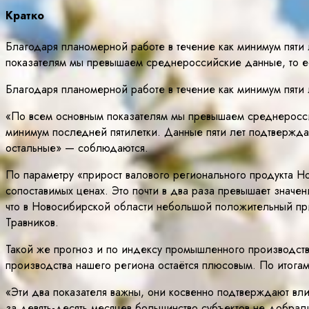
Кратко
Благодаря планомерной работе в течение как минимум пяти
показателям мы превышаем среднероссийские данные, то ес
Благодаря планомерной работе в течение как минимум пяти 
«По всем основным показателям мы превышаем среднероссий
минимум последней пятилетки. Данные пяти лет подтверждаю
остальные» — соблюдаются.
По параметру «прирост валового регионального продукта Но
сопоставимых ценах. Это почти в два раза превышает значе
что в Новосибирской области небольшой положительный при
Травников.
Такой же прогноз и по индексу промышленного производства
производства нашего региона остаётся плюсовым. По итогам
«Эти два показателя важны, они косвенно подтверждают вл
за девять-десять месяцев большинство субъектов не добрал