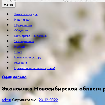
Меню
Закон и порядок
Наши люди
Официально
Общество
Государство – в помощь
Что случилось
История
Спорт
Написать редактору
Редакция
Приятно познакомиться, поэт!
Официально
Экономика Новосибирской области р
admin
Опубликовано:
20.12.2022