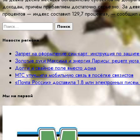
доходам, причём прибавляем достаточно серьёзно. За девя
процентов — индекс составил 129,7 процента», — сообщил 
Найти:
Новости региона
Запрет на оформление сим-карт: инструкция по защит
Золотые руки Максима и энергия Ларисы: рецепт уюта
Долги и свайное поле вместо дома
МТС улучшила мобильную связь в посёлке связистов
«Почта России» доставила 1,8 млн электронных писе
Мы на первой