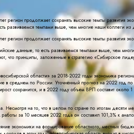
 лет регион продолжает сохранять высокие темпы развития э
ть развиваемся темпами выше, чем многие наши коллеги из д
лет регион продолжает сохранять высокие темпы развития эк
ские данные, то есть развиваемся темпами выше, чем многие
т, что принципы, заложенные в стратегию «Сибирское лидерс
восибирской области» за 2018-2022 годы экономика региона 
ние в среднем по России. Уточнённый прогноз на 2022 год по
рост сохранится, и в 2022 году объём ВРП составит около 
. Несмотря на то, что в целом по стране по итогам десяти 
 работы за 10 месяцев 2022 года он составил 101,3% к анал
ияние экономики на формирование областного, местных бюдже
и доходов в этом году. Новосибирская область входит в числ