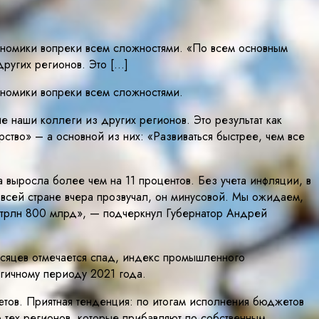
кономики вопреки всем сложностями. «По всем основным
ругих регионов. Это […]
ономики вопреки всем сложностями.
 наши коллеги из других регионов. Это результат как
тво» – а основной из них: «Развиваться быстрее, чем все
выросла более чем на 11 процентов. Без учета инфляции, в
 всей стране вчера прозвучал, он минусовой. Мы ожидаем,
1 трлн 800 млрд», — подчеркнул Губернатор Андрей
месяцев отмечается спад, индекс промышленного
огичному периоду 2021 года.
тов. Приятная тенденция: по итогам исполнения бюджетов
о тех регионов, которые прибавляют по собственным