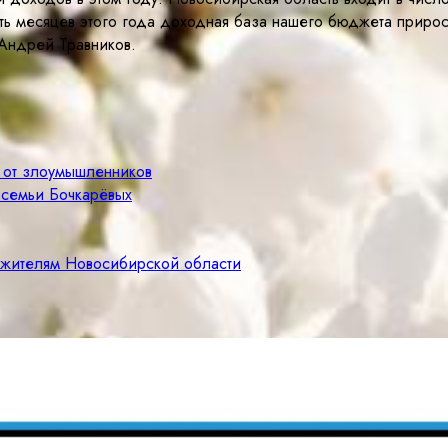
ть месяцев этого года доходная база нашего бюджета прирос
Андрей Травников.
е от злоумышленников
 семьи Бочкарёвых
м жителям Новосибирской области