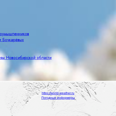
злоумышленников
и Бочкарёвых
лям Новосибирской области
https://world-weather.ru
Погодные информеры