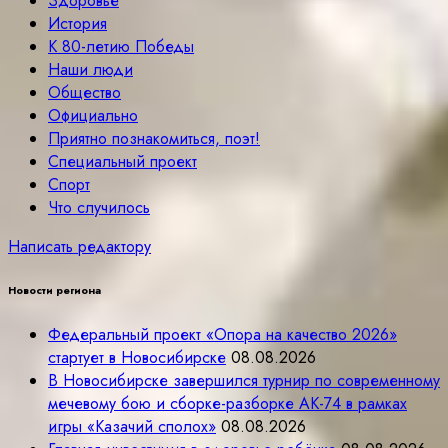
Здоровье
История
К 80-летию Победы
Наши люди
Общество
Официально
Приятно познакомиться, поэт!
Специальный проект
Спорт
Что случилось
Написать редактору
Новости региона
Федеральный проект «Опора на качество 2026»
стартует в Новосибирске
08.08.2026
В Новосибирске завершился турнир по современному
мечевому бою и сборке-разборке АК-74 в рамках
игры «Казачий сполох»
08.08.2026