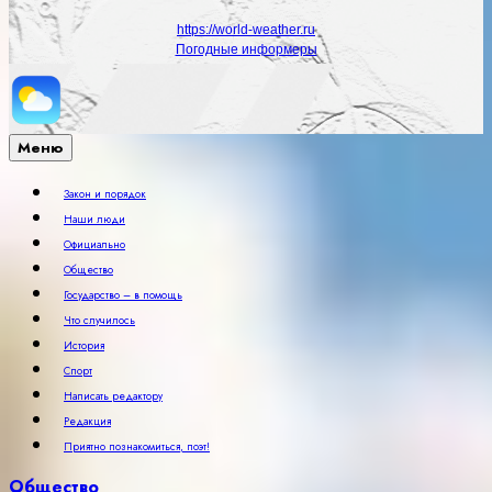
https://world-weather.ru
Погодные информеры
Меню
Закон и порядок
Наши люди
Официально
Общество
Государство – в помощь
Что случилось
История
Спорт
Написать редактору
Редакция
Приятно познакомиться, поэт!
Общество