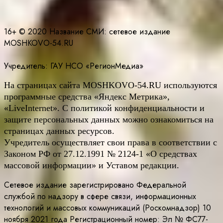
16+ © 2020 Название СМИ: cетевое издание
MOSHKOVO-54.RU
Учредитель: ГАУ НСО «РегионМедиа»
На страницах сайта
MOSHKOVO
-54.
RU
используются
программные средства «Яндекс Метрика»,
«LiveInternet». С политикой конфиденциальности и
защите персональных данных можно ознакомиться на
страницах данных ресурсов.
Учредитель осуществляет свои права в соответствии с
Законом РФ от 27.12.1991 № 2124-1 «О средствах
массовой информации» и Уставом редакции.
Сетевое издание зарегистрировано Федеральной
службой по надзору в сфере связи, информационных
технологий и массовых коммуникаций (Роскомнадзор) 10
ноября 2021 года Регистрационный номер: Эл № ФС77-