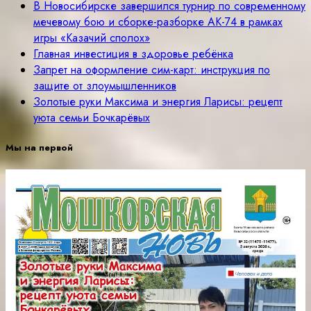
В Новосибирске завершился турнир по современному
мечевому бою и сборке-разборке АК-74 в рамках
игры «Казачий сполох»
Главная инвестиция в здоровье ребёнка
Запрет на оформление сим-карт: инструкция по
защите от злоумышленников
Золотые руки Максима и энергия Ларисы: рецепт
уюта семьи Бочкарёвых
Мы на первой