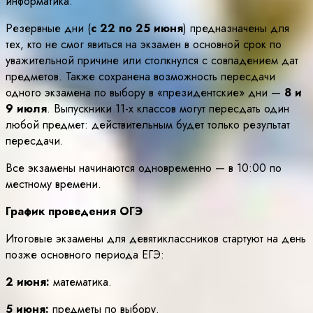
информатика.
Резервные дни (
с 22 по 25 июня
) предназначены для
тех, кто не смог явиться на экзамен в основной срок по
уважительной причине или столкнулся с совпадением дат
предметов. Также сохранена возможность пересдачи
одного экзамена по выбору в «президентские» дни —
8 и
9 июля
. Выпускники 11-х классов могут пересдать один
любой предмет: действительным будет только результат
пересдачи.
Все экзамены начинаются одновременно — в 10:00 по
местному времени.
График проведения ОГЭ
Итоговые экзамены для девятиклассников стартуют на день
позже основного периода ЕГЭ:
2 июня:
математика.
5 июня:
предметы по выбору.