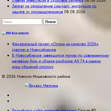
Главная инвестиция в здоровье ребёнка
08.08.2026
Запрет на оформление сим-карт: инструкция по
защите от злоумышленников
08.08.2026
Найти:
Все новости
Федеральный проект «Опора на качество 2026»
стартует в Новосибирске
В Новосибирске завершился турнир по современному
мечевому бою и сборке-разборке АК-74 в рамках
игры «Казачий сполох»
© 2026 Новости Мошковского района
Разработка сайта интернет магазина
Студия ЯЛ