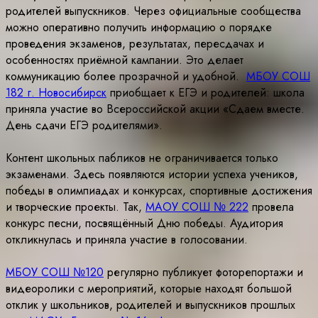
родителей выпускников. Через официальные сообщества
можно оперативно получить информацию о порядке
проведения экзаменов, результатах, пересдачах и
особенностях приёмной кампании. Это делает
коммуникацию более прозрачной и удобной.
МБОУ СОШ
182 г. Новосибирск
приобщает к ЕГЭ и родителей: школа
приняла участие во Всероссийской акции «Сдаем вместе.
День сдачи ЕГЭ родителями».
Контент школьных пабликов не ограничивается только
экзаменами. Здесь появляются истории успеха учеников,
победы в олимпиадах и конкурсах, спортивные достижения
и творческие проекты. Так,
МАОУ СОШ № 222
провела
конкурс песни, посвящённый Дню победы. Аудитория
откликнулась и приняла участие в голосовании.
МБОУ СОШ №120
регулярно публикует фоторепортажи и
видеоролики с мероприятий, которые находят большой
отклик у школьников, родителей и выпускников прошлых