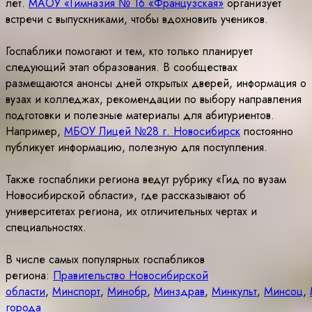
лет.
МАОУ «Гимназия № 16 «Французская»
организует
встречи с выпускниками, чтобы вдохновить учеников.
Госпаблики помогают и тем, кто только планирует
следующий этап образования. В сообществах
размещаются анонсы дней открытых дверей, информация о
вузах и колледжах, рекомендации по выбору направления
подготовки и полезные материалы для абитуриентов.
Например,
МБОУ Лицей №28 г. Новосибирск
постоянно
публикует информацию, полезную для поступления.
Также госпаблики региона ведут рубрику «Гид по вузам
Новосибирской области», где рассказывают об
университетах региона, их отличительных чертах и
специальностях.
В числе самых популярных госпабликов
региона:
Правительство Новосибирской
области
,
Минспорт
,
Минобр
,
Минздрав
,
Минкульт
,
Минсоц
,
города