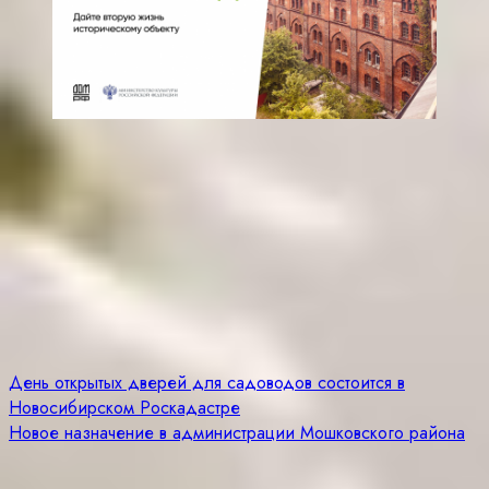
Навигация
День открытых дверей для садоводов состоится в
Новосибирском Роскадастре
по
Новое назначение в администрации Мошковского района
записям