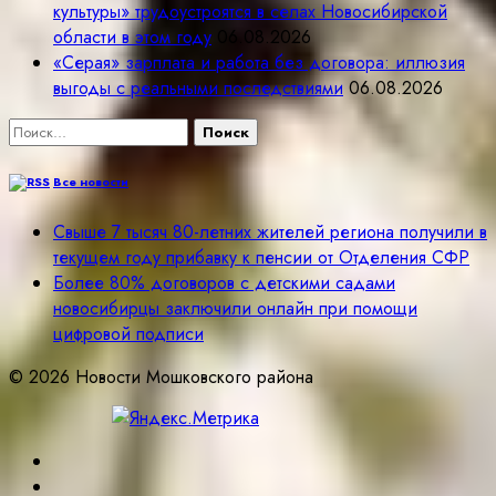
культуры» трудоустроятся в селах Новосибирской
области в этом году
06.08.2026
«Серая» зарплата и работа без договора: иллюзия
выгоды с реальными последствиями
06.08.2026
Найти:
Все новости
Свыше 7 тысяч 80-летних жителей региона получили в
текущем году прибавку к пенсии от Отделения СФР
Более 80% договоров с детскими садами
новосибирцы заключили онлайн при помощи
цифровой подписи
© 2026 Новости Мошковского района