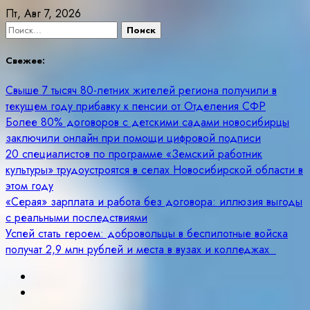
Skip
Пт, Авг 7, 2026
to
Найти:
content
Свежее:
Свыше 7 тысяч 80-летних жителей региона получили в
текущем году прибавку к пенсии от Отделения СФР
Более 80% договоров с детскими садами новосибирцы
заключили онлайн при помощи цифровой подписи
20 специалистов по программе «Земский работник
культуры» трудоустроятся в селах Новосибирской области в
этом году
«Серая» зарплата и работа без договора: иллюзия выгоды
с реальными последствиями
Успей стать героем: добровольцы в беспилотные войска
получат 2,9 млн рублей и места в вузах и колледжах