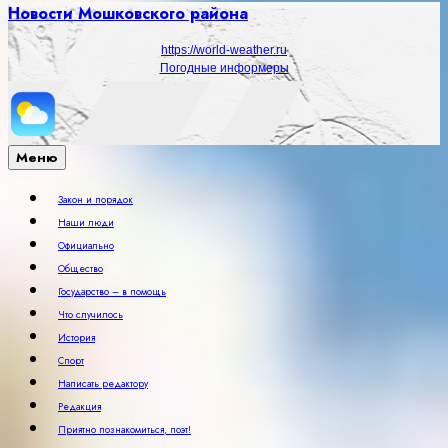
Новости Мошковского района
https://world-weather.ru
Погодные информеры
Меню
Закон и порядок
Наши люди
Официально
Общество
Государство – в помощь
Что случилось
История
Спорт
Написать редактору
Редакция
Приятно познакомиться, поэт!