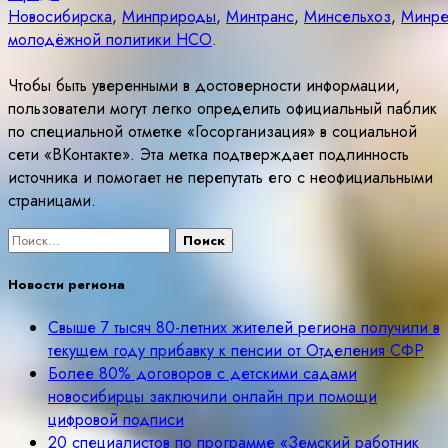
Новосибирска
,
Минприроды
,
Минтранс
,
Минсельхоз
,
Минре
молодёжной политики НСО
.
Чтобы быть уверенными в достоверности информации,
пользователи могут легко определить официальный паблик
по специальной отметке «Госорганизация» в социальной
сети «ВКонтакте». Эта метка подтверждает подлинность
источника и помогает не перепутать его с неофициальными
страницами.
Найти:
Новости региона
Свыше 7 тысяч 80-летних жителей региона получили в
текущем году прибавку к пенсии от Отделения СФР
Более 80% договоров с детскими садами
новосибирцы заключили онлайн при помощи
цифровой подписи
20 специалистов по программе «Земский работник