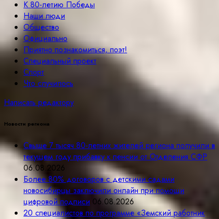
К 80-летию Победы
Наши люди
Общество
Официально
Приятно познакомиться, поэт!
Специальный проект
Спорт
Что случилось
Написать редактору
Новости региона
Свыше 7 тысяч 80-летних жителей региона получили в
текущем году прибавку к пенсии от Отделения СФР
06.08.2026
Более 80% договоров с детскими садами
новосибирцы заключили онлайн при помощи
цифровой подписи
06.08.2026
20 специалистов по программе «Земский работник