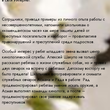
в сети Интернет.
Сотрудники, приводя примеры из личного опыта работы с
несовершеннолетними, напомнили школьникам о
«комендантском часе» как мере защиты детей от
преступных посягательств и наоборот – профилактике
правонарушений и преступлений среди подростков.
Особый интерес у ребят младшего звена вызвал центр
кинологической службы. Алексей Шакуло не только
рассказал ребятам о жизни служебных собак, но и привез
двух овчарок на встречу с ребятами. Детскому восторгу не
было предела! Школьники фотографировали и снимали
служебных овчарок Асмана и Рада в работе: Рад
продемонстрировал ребятам умение искать оружие, а
Асман выполнял команды кинолога, а после –
продемонстрировал свое умение задерживать
преступников.