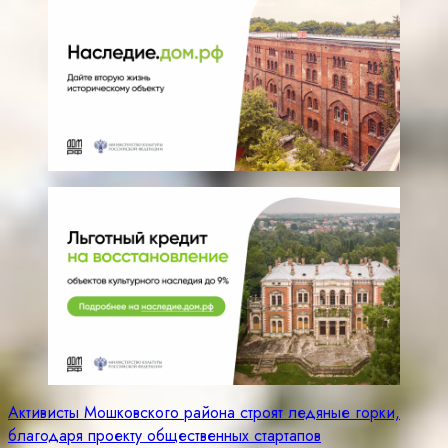
Навигация
Активисты Мошковского района строят ледяные горки,
благодаря проекту общественных стартапов