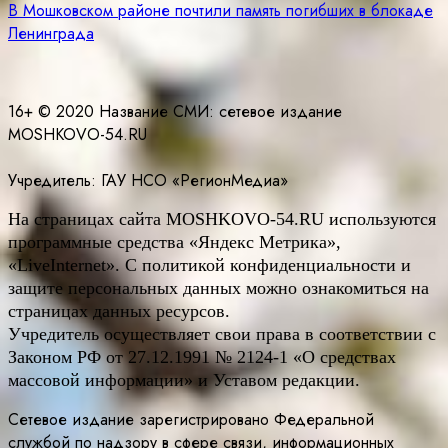
по
В Мошковском районе почтили память погибших в блокаде
записям
Ленинграда
16+ © 2020 Название СМИ: cетевое издание
MOSHKOVO-54.RU
Учредитель: ГАУ НСО «РегионМедиа»
На страницах сайта
MOSHKOVO
-54.
RU
используются
программные средства «Яндекс Метрика»,
«LiveInternet». С политикой конфиденциальности и
защите персональных данных можно ознакомиться на
страницах данных ресурсов.
Учредитель осуществляет свои права в соответствии с
Законом РФ от 27.12.1991 № 2124-1 «О средствах
массовой информации» и Уставом редакции.
Сетевое издание зарегистрировано Федеральной
службой по надзору в сфере связи, информационных