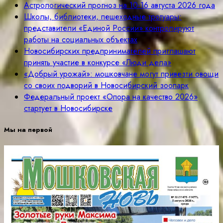
Астрологический прогноз на 10-16 августа 2026 года
Школы, библиотеки, пешеходные тротуары:
представители «Единой России» контролируют
работы на социальных объектах
Новосибирских предпринимателей приглашают
принять участие в конкурсе «Люди дела»
«Добрый урожай»: мошковчане могут привезти овощи
со своих подворий в Новосибирский зоопарк
Федеральный проект «Опора на качество 2026»
стартует в Новосибирске
Мы на первой