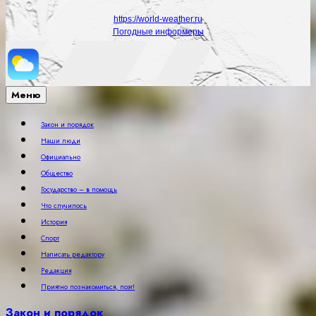
https://world-weather.ru
Погодные информеры
Меню
Закон и порядок
Наши люди
Официально
Общество
Государство – в помощь
Что случилось
История
Спорт
Написать редактору
Редакция
Приятно познакомиться, поэт!
Закон и порядок