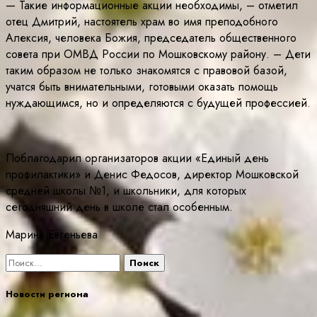
— Такие информационные акции необходимы, – отметил
отец Дмитрий, настоятель храм во имя преподобного
Алексия, человека Божия, председатель общественного
совета при ОМВД России по Мошковскому району. – Дети
таким образом не только знакомятся с правовой базой,
учатся быть внимательными, готовыми оказать помощь
нуждающимся, но и определяются с будущей профессией.
Поблагодарил организаторов акции «Единый день
профилактики» и Денис Федосов, директор Мошковской
средней школы №1, и школьники, для которых
сегодняшний день в школе стал особенным.
Марина Евгеньева
Найти:
Новости региона