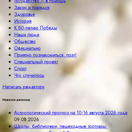
Государство – в помощь
Закон и порядок
Здоровье
История
К 80-летию Победы
Наши люди
Общество
Официально
Приятно познакомиться, поэт!
Специальный проект
Спорт
Что случилось
Написать редактору
Новости региона
Астрологический прогноз на 10-16 августа 2026 года
09.08.2026
Школы, библиотеки, пешеходные тротуары: