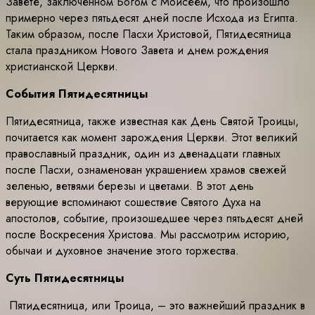
Завете, заключенном Богом с Моисеем, что произошло
примерно через пятьдесят дней после Исхода из Египта.
Таким образом, после Пасхи Христовой, Пятидесятница
стала праздником Нового Завета и днем рождения
христианской Церкви.
События Пятидесятницы
Пятидесятница, также известная как День Святой Троицы,
почитается как момент зарождения Церкви. Этот великий
православный праздник, один из двенадцати главных
после Пасхи, ознаменован украшением храмов свежей
зеленью, ветвями березы и цветами. В этот день
верующие вспоминают сошествие Святого Духа на
апостолов, событие, произошедшее через пятьдесят дней
после Воскресения Христова. Мы рассмотрим историю,
обычаи и духовное значение этого торжества.
Суть Пятидесятницы
Пятидесятница, или Троица, – это важнейший праздник в