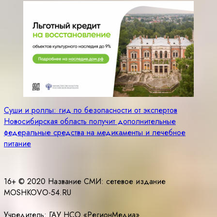
Навигация
Суши и роллы: гид по безопасности от экспертов
Новосибирская область получит дополнительные
по
федеральные средства на медикаменты и лечебное
записям
питание
16+ © 2020 Название СМИ: cетевое издание
MOSHKOVO-54.RU
Учредитель: ГАУ НСО «РегионМедиа»