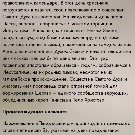
православном календаре. В этот день христиане
погружаются в евангельское повествование о сошествии
Святого Духа на апостолов. На пятидесятый день после
Пасхи, апостолы собрались в Сионской горнице в
Иерусалиме. Внезапно, как описано в Новом Завете,
раздался шум, подобный сильному ветру, и над ними
появились огненные языки, покоившиеся на каждом из них.
Апостолы исполнились Духом Святым и начали говорить на
иных языках, как им было дано вещать. Это чудо
позволило апостолам обращаться к людям, собравшимся в
Иерусалиме, на их родных языках, несмотря на их
галилейское происхождение. Сошествие Святого Духа и
многоязычная проповедь стали отправной точкой для
формирования Церкви – единого сообщества верующих,
объединенных через Таинства в Тело Христово.
Происхождение названия
Наименование «Пятидесятница» происходит от греческого
слова «пятидесятый», указывая на день празднования