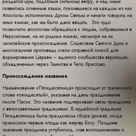
раздался шум, подобный сильному ветру, и над ними
появились огненные языки, покоившиеся на каждом из них.
Апостолы исполнились Духом Святым и начали говорить на
иных языках, как им было дано вещать. Это чудо
позволило апостолам обращаться к людям, собравшимся в
Иерусалиме, на их родных языках, несмотря на их
галилейское происхождение. Сошествие Святого Духа и
многоязычная проповедь стали отправной точкой для
формирования Церкви – единого сообщества верующих,
объединенных через Таинства в Тело Христово.
Происхождение названия
Наименование «Пятидесятница» происходит от греческого
слова «пятидесятый», указывая на день празднования
после Пасхи. Это название подчеркивает связь праздника
с ветхозаветными традициями. В иудейской традиции
Пятидесятница была праздником сбора урожая, когда
приносили первые плоды как жертву Богу. Позднее
значение праздника углубилось, став воспоминанием о