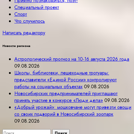
Приятно познакомиться, поэт!
Специальный проект
Спорт
Что случилось
Написать редактору
Новости региона
Астрологический прогноз на 10-16 августа 2026 года
09.08.2026
Школы, библиотеки, пешеходные тротуары:
представители «Единой России» контролируют
работы на социальных объектах
09.08.2026
Новосибирских предпринимателей приглашают
принять участие в конкурсе «Люди дела»
09.08.2026
«Добрый урожай»: мошковчане могут привезти овощи
со своих подворий в Новосибирский зоопарк
09.08.2026
Найти: