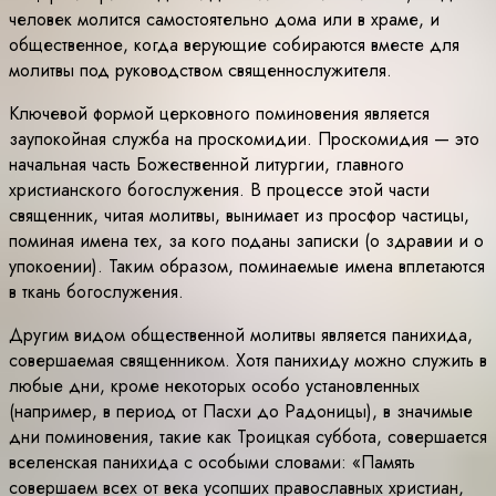
человек молится самостоятельно дома или в храме, и
общественное, когда верующие собираются вместе для
молитвы под руководством священнослужителя.
Ключевой формой церковного поминовения является
заупокойная служба на проскомидии. Проскомидия — это
начальная часть Божественной литургии, главного
христианского богослужения. В процессе этой части
священник, читая молитвы, вынимает из просфор частицы,
поминая имена тех, за кого поданы записки (о здравии и о
упокоении). Таким образом, поминаемые имена вплетаются
в ткань богослужения.
Другим видом общественной молитвы является панихида,
совершаемая священником. Хотя панихиду можно служить в
любые дни, кроме некоторых особо установленных
(например, в период от Пасхи до Радоницы), в значимые
дни поминовения, такие как Троицкая суббота, совершается
вселенская панихида с особыми словами: «Память
совершаем всех от века усопших православных христиан,