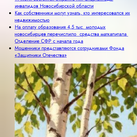
инвалидов Новосибирской области
Как собственники могут узнать, кто интересовался их
недвижимостью
На оплату образования 4,5 тыс. молодых
новосибирцев перечислило средства маткапитала
Отделение СФР с начала года
Мошенники представляются сотрудниками Фонда
«Защитники Отечества»