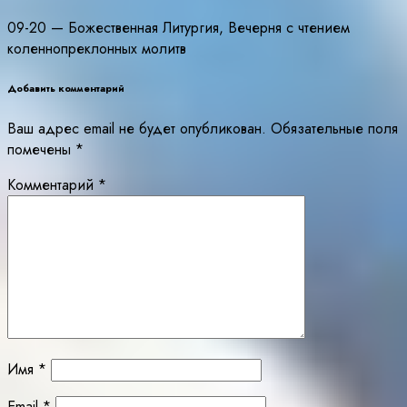
09-20 — Божественная Литургия, Вечерня с чтением
коленнопреклонных молитв
Добавить комментарий
Ваш адрес email не будет опубликован.
Обязательные поля
помечены
*
Комментарий
*
Имя
*
Email
*