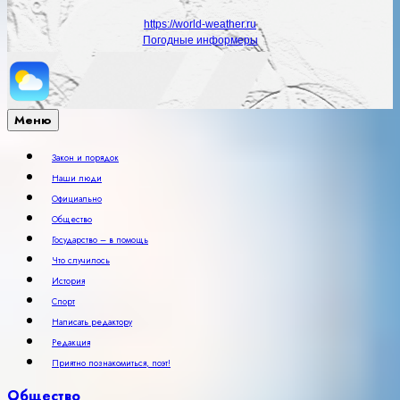
https://world-weather.ru
Погодные информеры
Меню
Закон и порядок
Наши люди
Официально
Общество
Государство – в помощь
Что случилось
История
Спорт
Написать редактору
Редакция
Приятно познакомиться, поэт!
Общество