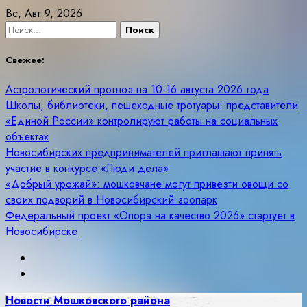
Skip
Вс, Авг 9, 2026
to
Найти:
content
Свежее:
Астрологический прогноз на 10-16 августа 2026 года
Школы, библиотеки, пешеходные тротуары: представители
«Единой России» контролируют работы на социальных
объектах
Новосибирских предпринимателей приглашают принять
участие в конкурсе «Люди дела»
«Добрый урожай»: мошковчане могут привезти овощи со
своих подворий в Новосибирский зоопарк
Федеральный проект «Опора на качество 2026» стартует в
Новосибирске
Новости Мошковского района