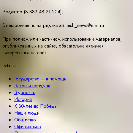
Редактор (8-383-48-21-204);
Электронная почта редакции: msh_news@mail.ru
При полном или частичном использовании материалов,
опубликованных на сайте, обязательна активная
гиперссылка на сайт
Рубрики
Государство – в помощь
Закон и порядок
Здоровье
История
К 80-летию Победы
Наши люди
Общество
Официально