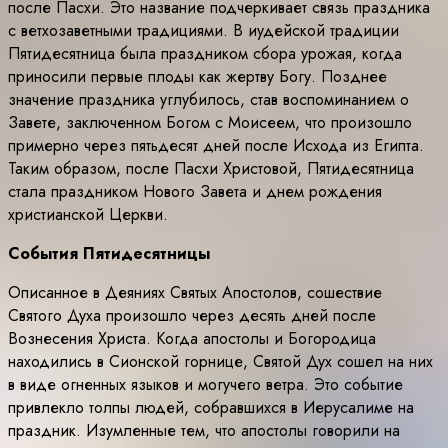
после Пасхи. Это название подчеркивает связь праздника
с ветхозаветными традициями. В иудейской традиции
Пятидесятница была праздником сбора урожая, когда
приносили первые плоды как жертву Богу. Позднее
значение праздника углубилось, став воспоминанием о
Завете, заключенном Богом с Моисеем, что произошло
примерно через пятьдесят дней после Исхода из Египта.
Таким образом, после Пасхи Христовой, Пятидесятница
стала праздником Нового Завета и днем рождения
христианской Церкви.
События Пятидесятницы
Описанное в Деяниях Святых Апостолов, сошествие
Святого Духа произошло через десять дней после
Вознесения Христа. Когда апостолы и Богородица
находились в Сионской горнице, Святой Дух сошел на них
в виде огненных языков и могучего ветра. Это событие
привлекло толпы людей, собравшихся в Иерусалиме на
праздник. Изумленные тем, что апостолы говорили на