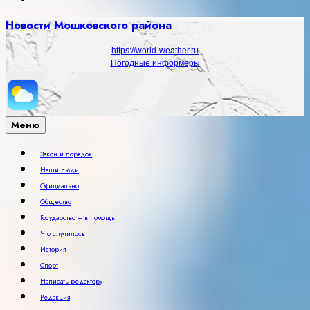
Новости Мошковского района
https://world-weather.ru
Погодные информеры
Меню
Закон и порядок
Наши люди
Официально
Общество
Государство – в помощь
Что случилось
История
Спорт
Написать редактору
Редакция