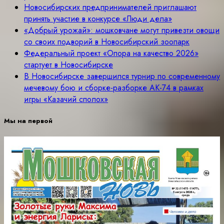
Новосибирских предпринимателей приглашают
принять участие в конкурсе «Люди дела»
«Добрый урожай»: мошковчане могут привезти овощи
со своих подворий в Новосибирский зоопарк
Федеральный проект «Опора на качество 2026»
стартует в Новосибирске
В Новосибирске завершился турнир по современному
мечевому бою и сборке-разборке АК-74 в рамках
игры «Казачий сполох»
Мы на первой