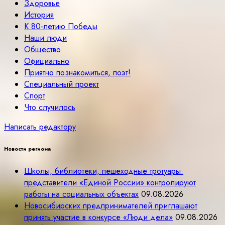
Здоровье
История
К 80-летию Победы
Наши люди
Общество
Официально
Приятно познакомиться, поэт!
Специальный проект
Спорт
Что случилось
Написать редактору
Новости региона
Школы, библиотеки, пешеходные тротуары:
представители «Единой России» контролируют
работы на социальных объектах
09.08.2026
Новосибирских предпринимателей приглашают
принять участие в конкурсе «Люди дела»
09.08.2026