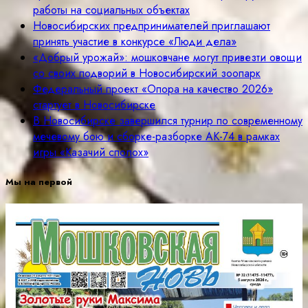
работы на социальных объектах
Новосибирских предпринимателей приглашают
принять участие в конкурсе «Люди дела»
«Добрый урожай»: мошковчане могут привезти овощи
со своих подворий в Новосибирский зоопарк
Федеральный проект «Опора на качество 2026»
стартует в Новосибирске
В Новосибирске завершился турнир по современному
мечевому бою и сборке-разборке АК-74 в рамках
игры «Казачий сполох»
Мы на первой