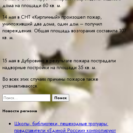
дома на площади 60 кв. м.
14 мая в СНТ «Кирпичный» произошел пожар,
уничтоживший два дома, один дом – получил
повреждения. Общая площадь возгорания составила 107
кв. м.
15 мая в Дубровино в результате пожара пострадали
надворные постройки на площади 35 кв. м.
Во всех этих случаях причины пожаров также
устанавливаются.
Найти:
Новости региона
Школы, библиотеки, пешеходные тротуары:
представители «Единой России» контролируют