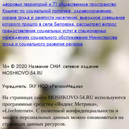
по
дворовых территорий и 71 общественное пространство
записям
Комитет по социальной политике, здравоохранению,
охране труда и занятости населения, выездное совещание
которого прошло в селе Белоярка, рассмотрел вопрос
предоставления социальных услуг в стационарных
учреждениях социального обслуживания Министерства
труда и социального развития региона
16+ © 2020 Название СМИ: cетевое издание
MOSHKOVO-54.RU
Учредитель: ГАУ НСО «РегионМедиа»
На страницах сайта
MOSHKOVO
-54.
RU
используются
программные средства «Яндекс Метрика»,
«LiveInternet». С политикой конфиденциальности и
защите персональных данных можно ознакомиться на
страницах данных ресурсов.