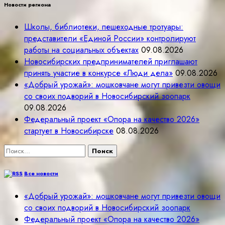
Новости региона
Школы, библиотеки, пешеходные тротуары:
представители «Единой России» контролируют
работы на социальных объектах
09.08.2026
Новосибирских предпринимателей приглашают
принять участие в конкурсе «Люди дела»
09.08.2026
«Добрый урожай»: мошковчане могут привезти овощи
со своих подворий в Новосибирский зоопарк
09.08.2026
Федеральный проект «Опора на качество 2026»
стартует в Новосибирске
08.08.2026
Найти:
Все новости
«Добрый урожай»: мошковчане могут привезти овощи
со своих подворий в Новосибирский зоопарк
Федеральный проект «Опора на качество 2026»