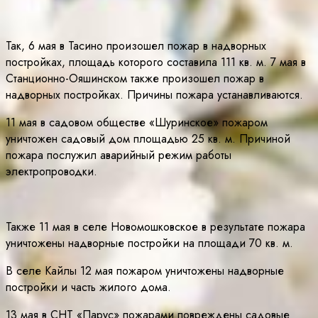
Так, 6 мая в Тасино произошел пожар в надворных
постройках, площадь которого составила 111 кв. м. 7 мая в
Станционно-Ояшинском также произошел пожар в
надворных постройках. Причины пожара устанавливаются.
11 мая в садовом обществе «Шуринское» пожаром
уничтожен садовый дом площадью 25 кв. м. Причиной
пожара послужил аварийный режим работы
электропроводки.
Также 11 мая в селе Новомошковское в результате пожара
уничтожены надворные постройки на площади 70 кв. м.
В селе Кайлы 12 мая пожаром уничтожены надворные
постройки и часть жилого дома.
13 мая в СНТ «Парус» пожарами повреждены садовые