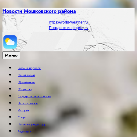
Новости Мошковского района
https://world-weather.ru
Погодные информеры
Меню
Закон и порядок
Наши люди
Официально
Общество
Государство – в помощь
Что случилось
История
Спорт
Написать редактору
Редакция