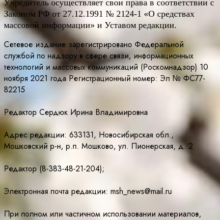
Учредитель осуществляет свои права в соответствии с
Законом РФ от 27.12.1991 № 2124-1 «О средствах
массовой информации» и Уставом редакции.
Сетевое издание зарегистрировано Федеральной
службой по надзору в сфере связи, информационных
технологий и массовых коммуникаций (Роскомнадзор) 10
ноября 2021 года Регистрационный номер: Эл № ФС77-
82215
Редактор Сердюк Ирина Владимировна
Адрес редакции: 633131, Новосибирская обл.,
Мошковский р-н, р.п. Мошково, ул. Пионерская, д. 2
Редактор (8-383-48-21-204);
Электронная почта редакции: msh_news@mail.ru
При полном или частичном использовании материалов,