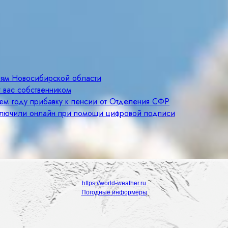
лям Новосибирской области
 вас собственником
щем году прибавку к пенсии от Отделения СФР
ключили онлайн при помощи цифровой подписи
https://world-weather.ru
Погодные информеры