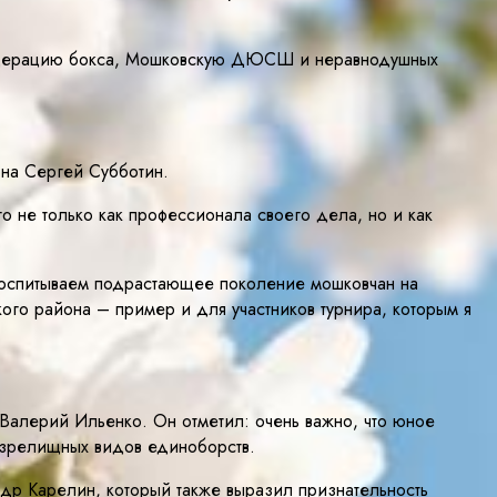
 федерацию бокса, Мошковскую ДЮСШ и неравнодушных
она Сергей Субботин.
о не только как профессионала своего дела, но и как
воспитываем подрастающее поколение мошковчан на
кого района – пример и для участников турнира, которым я
Валерий Ильенко. Он отметил: очень важно, что юное
х зрелищных видов единоборств.
др Карелин, который также выразил признательность