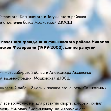
атарского, Колывнского и Тогучинского районов
ники отделения бокса Мошковской ДЮСШ
и почетного гражданина Мошковского района Николая
ийской Федерации (1999-2000), министра путей
ания Новосибирской области Александра Аксененко.
овая администрации, Мошковская ДЮСШ.
ошковский район. Здесь и прошла его юность. Со школьных
 все возможное и для развития спорта, который, считал,
памяти Николаю Емельяновичу, но и возможность