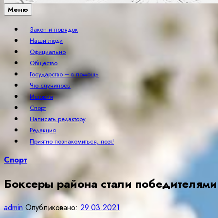
Меню
Закон и порядок
Наши люди
Официально
Общество
Государство – в помощь
Что случилось
История
Спорт
Написать редактору
Редакция
Приятно познакомиться, поэт!
Спорт
Боксеры района стали победителями
admin
Опубликовано:
29.03.2021