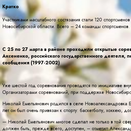
Кратко
Участниками масштабного состязания стали 120 спортсменов 
Новосибирской области. Всего – 24 команды спортсменов.
С 25 по 27 марта в районе проходили открытые сор
Аксененко, российского государственного деятеля, 
сообщения (1997-2002)
Уже шестой год соревнования проводятся по инициативе вн
Организаторами соревнований, при поддержке Новосибирс
Николай Емельянович родился в селе Новоалександровка Бо
лет он был очень привязан к спорту: баскетболу, хоккею, д
— Николай Емельянович многое сделал не только в той сфер
должен быть, прежде всего, доступен, – отметил Александ