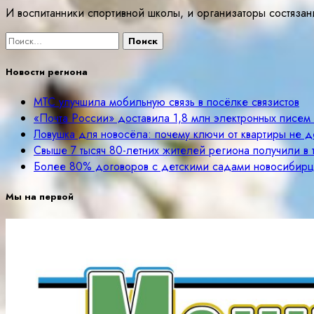
И воспитанники спортивной школы, и организаторы состязани
Найти:
Новости региона
МТС улучшила мобильную связь в посёлке связистов
«Почта России» доставила 1,8 млн электронных писе
Ловушка для новосёла: почему ключи от квартиры не д
Свыше 7 тысяч 80-летних жителей региона получили в
Более 80% договоров с детскими садами новосибир
Мы на первой