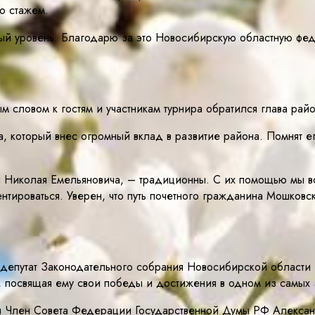
о стажем.
ойный уровень. Благодарю за это Новосибирскую областную
м словом к гостям и участникам турнира обратился глава рай
, который внес огромный вклад в развитие района. Помнят ег
ти Николая Емельяновича, – традиционны. С их помощью мы 
нтироваться. Уверен, что путь почетного гражданина Мошковс
депутат Законодательного собрания Новосибирской области 
ка, посвящая ему свои победы и достижения в одном из самы
ил Член Совета Федерации Государственной Думы РФ Алексан