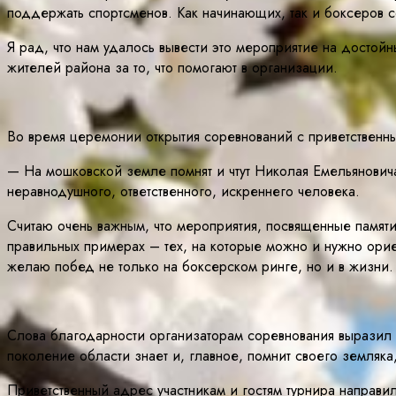
поддержать спортсменов. Как начинающих, так и боксеров с
Я рад, что нам удалось вывести это мероприятие на дост
жителей района за то, что помогают в организации.
Во время церемонии открытия соревнований с приветственны
— На мошковской земле помнят и чтут Николая Емельяновича
неравнодушного, ответственного, искреннего человека.
Считаю очень важным, что мероприятия, посвященные памя
правильных примерах – тех, на которые можно и нужно орие
желаю побед не только на боксерском ринге, но и в жизни.
Слова благодарности организаторам соревнования выразил 
поколение области знает и, главное, помнит своего земля
Приветственный адрес участникам и гостям турнира направ