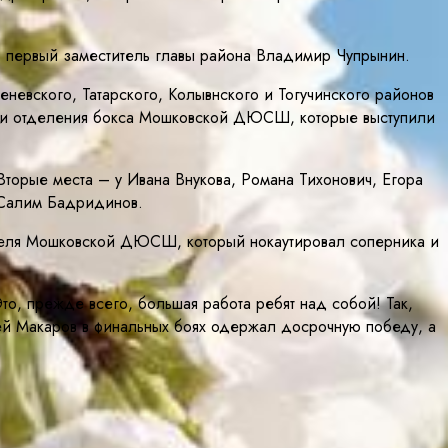
первый заместитель главы района Владимир Чупрынин.
еневского, Татарского, Колывнского и Тогучинского районов
ики отделения бокса Мошковской ДЮСШ, которые выступили
орые места – у Ивана Внукова, Романа Тихонович, Егора
 Салим Бадридинов.
ателя Мошковской ДЮСШ, который нокаутировал соперника и
то, прежде всего, большая работа ребят над собой! Так,
ей Макаров в финальных боях одержал досрочную победу, а