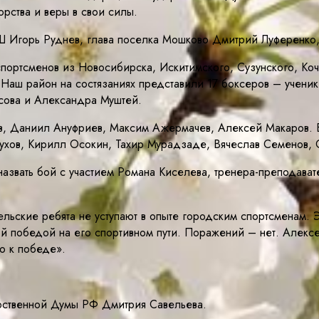
орства и веры в свои силы.
горь Руднев, глава поселка Мошково Дмитрий Луференко, 
спортсменов из Новосибирска, Искитимского, Сузунского, Коч
 Наш район на состязаниях представили 17 боксеров – учен
сова и Александра Муштей.
, Даниил Ануфриев, Максим Ажермачев, Алексей Макаров. Вт
аухов, Кирилл Осокин, Тахир Мурадзаде, Вячеслав Семенов,
азвать бой с участием Романа Киселева, тренера-преподав
ьские ребята не уступают в опыте городским спортсменам. Э
ой победой на его спортивном пути. Поражений – нет. Алекс
ю к победе».
арственной Думы РФ Дмитрия Савельева.