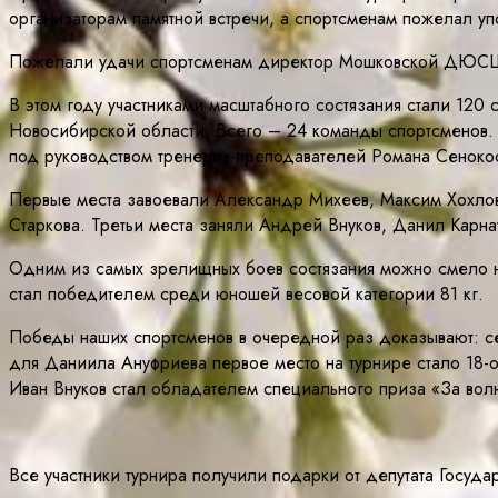
организаторам памятной встречи, а спортсменам пожелал уп
Пожелали удачи спортсменам директор Мошковской ДЮСШ И
В этом году участниками масштабного состязания стали 120 
Новосибирской области. Всего – 24 команды спортсменов.
под руководством тренеров-преподавателей Романа Сеноко
Первые места завоевали Александр Михеев, Максим Хохлов
Старкова. Третьи места заняли Андрей Внуков, Данил Карн
Одним из самых зрелищных боев состязания можно смело н
стал победителем среди юношей весовой категории 81 кг.
Победы наших спортсменов в очередной раз доказывают: сел
для Даниила Ануфриева первое место на турнире стало 18-
Иван Внуков стал обладателем специального приза «За вол
Все участники турнира получили подарки от депутата Госуд