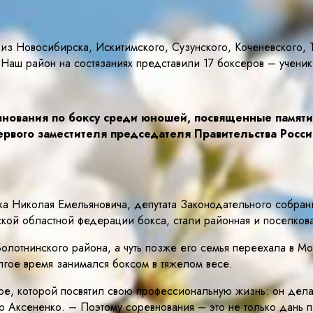
из Новосибирска, Искитимского, Сузунского, Коченевского, Т
 Наш район на состязаниях представили 17 боксеров – уче
евнования по боксу среди юношей, посвященные памят
первого заместителя председателя Правительства Росс
ука Николая Емельяновича, депутата Законодательного собр
кой областной федерации бокса, стали районная и поселк
лотнинского района, а чуть позже его семья переехала в М
олгое время занимался боксом в тяжелом весе.
е, которой посвятил свою профессиональную жизнь: он делал
р Аксененко. – Поэтому соревнования – это не только дань 