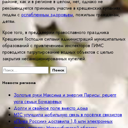
районе, как и в регионе в целом, нет, однако не
рекомендуется принимать участие в крещенских купаниях
людям с
ослабленным здоровьем
, пожилым гражданам,
детям.
Крое того, в преддверии православного праздника
Крещения Господня силами администраций муниципальных
образований с привлечением инспекторов ГИМС
проводится патрулирование водных объектов с целью
закрытия несанкционированных купелей.
Найти:
Новости региона
Золотые руки Максима и энергия Ларисы: рецепт
уюта семьи Бочкарёвых
Долги и свайное поле вместо дома
МТС улучшила мобильную связь в посёлке связистов
«Почта России» доставила 1,8 млн электронных
писем жителям Новосибирской области