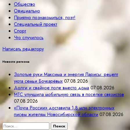
Общество
Официально
Приятно познакомиться, поэт!
Специальный проект
Спорт
Что случилось
Написать редактору
Новости региона
Золотые руки Максима и энергия Ларисы: рецепт
уюта семьи Бочкарёвых
07.08.2026
Долги и свайное поле вместо дома
07.08.2026
МТС улучшила мобильную связь в посёлке связистов
07.08.2026
«Почта России» доставила 1,8 млн электронных
писем жителям Новосибирской области
07.08.2026
Найти: