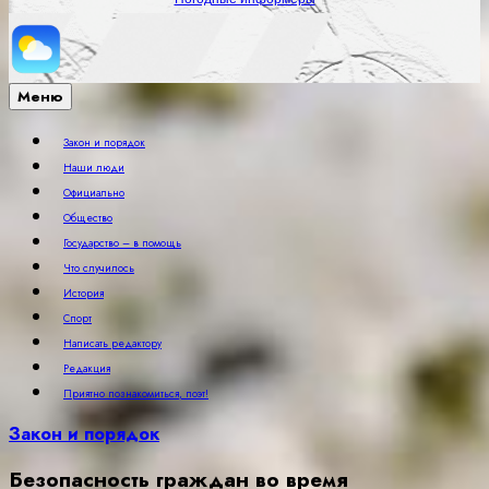
Меню
Закон и порядок
Наши люди
Официально
Общество
Государство – в помощь
Что случилось
История
Спорт
Написать редактору
Редакция
Приятно познакомиться, поэт!
Закон и порядок
Безопасность граждан во время