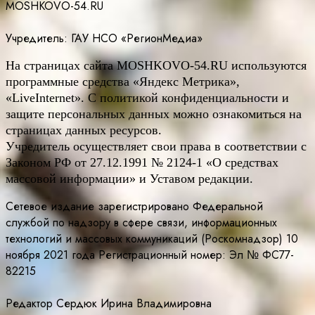
MOSHKOVO-54.RU
Учредитель: ГАУ НСО «РегионМедиа»
На страницах сайта
MOSHKOVO
-54.
RU
используются
программные средства «Яндекс Метрика»,
«LiveInternet». С политикой конфиденциальности и
защите персональных данных можно ознакомиться на
страницах данных ресурсов.
Учредитель осуществляет свои права в соответствии с
Законом РФ от 27.12.1991 № 2124-1 «О средствах
массовой информации» и Уставом редакции.
Сетевое издание зарегистрировано Федеральной
службой по надзору в сфере связи, информационных
технологий и массовых коммуникаций (Роскомнадзор) 10
ноября 2021 года Регистрационный номер: Эл № ФС77-
82215
Редактор Сердюк Ирина Владимировна