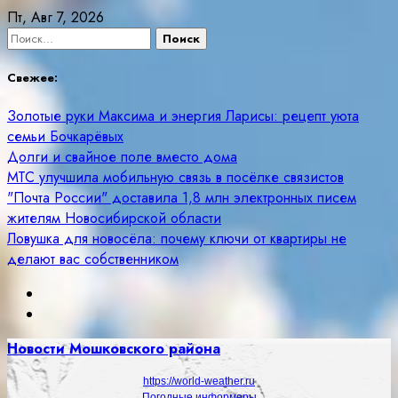
Skip
Пт, Авг 7, 2026
to
Найти:
content
Свежее:
Золотые руки Максима и энергия Ларисы: рецепт уюта
семьи Бочкарёвых
Долги и свайное поле вместо дома
МТС улучшила мобильную связь в посёлке связистов
"Почта России" доставила 1,8 млн электронных писем
жителям Новосибирской области
Ловушка для новосёла: почему ключи от квартиры не
делают вас собственником
Новости Мошковского района
https://world-weather.ru
Погодные информеры