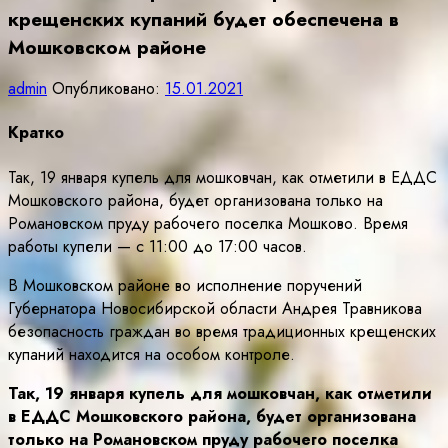
крещенских купаний будет обеспечена в
Мошковском районе
admin
Опубликовано:
15.01.2021
Кратко
Так, 19 января купель для мошковчан, как отметили в ЕДДС
Мошковского района, будет организована только на
Романовском пруду рабочего поселка Мошково. Время
работы купели — с 11:00 до 17:00 часов.
В Мошковском районе во исполнение поручений
Губернатора Новосибирской области Андрея Травникова
безопасность граждан во время традиционных крещенских
купаний находится на особом контроле.
Так,
19 января купель для мошковчан, как отметили
в ЕДДС Мошковского района, будет организована
только на Романовском пруду рабочего поселка