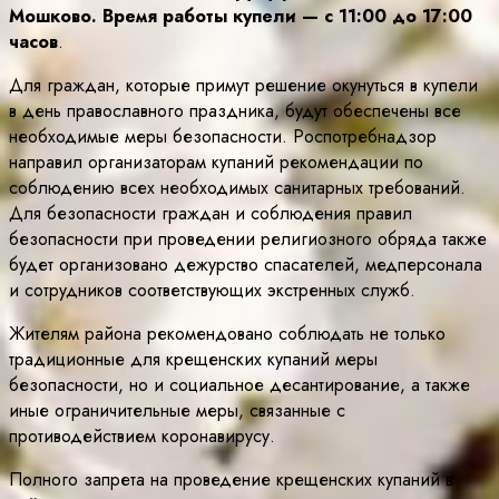
Мошково. Время работы купели — с 11:00 до 17:00
часов
.
Для граждан, которые примут решение окунуться в купели
в день православного праздника, будут обеспечены все
необходимые меры безопасности. Роспотребнадзор
направил организаторам купаний рекомендации по
соблюдению всех необходимых санитарных требований.
Для безопасности граждан и соблюдения правил
безопасности при проведении религиозного обряда также
будет организовано дежурство спасателей, медперсонала
и сотрудников соответствующих экстренных служб.
Жителям района рекомендовано соблюдать не только
традиционные для крещенских купаний меры
безопасности, но и социальное десантирование, а также
иные ограничительные меры, связанные с
противодействием коронавирусу.
Полного запрета на проведение крещенских купаний в