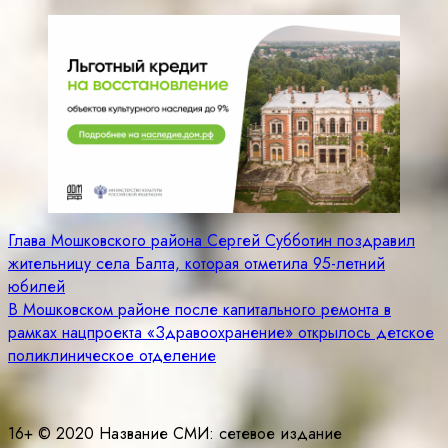
Навигация
Глава Мошковского района Сергей Субботин поздравил
жительницу села Балта, которая отметила 95-летний
по
юбилей
записям
В Мошковском районе после капитального ремонта в
рамках нацпроекта «Здравоохранение» открылось детское
поликлиническое отделение
16+ © 2020 Название СМИ: cетевое издание