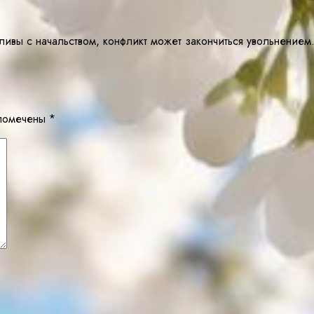
ливы с начальством, конфликт может закончиться увольнение
 помечены
*