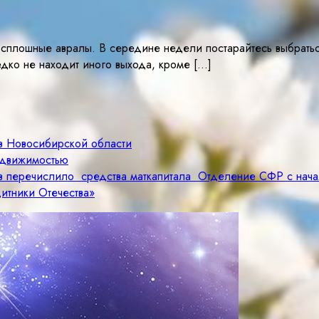
сплошные авралы. В середине недели постарайтесь выбраться
едко не находит иного выхода, кроме […]
ов Новосибирской области
недвижимостью
ев перечислило средства маткапитала Отделение СФР с нача
итники Отечества»