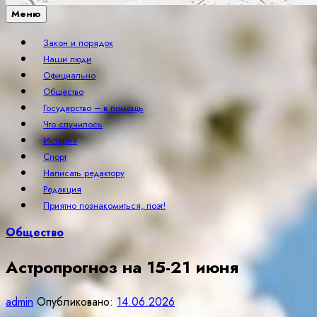
Меню
Закон и порядок
Наши люди
Официально
Общество
Государство – в помощь
Что случилось
История
Спорт
Написать редактору
Редакция
Приятно познакомиться, поэт!
Общество
Астропрогноз на 15-21 июня
admin
Опубликовано:
14.06.2026