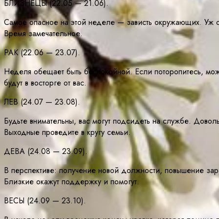
БЛИЗНЕЦЫ (22.05 — 21.06).
Самое опасное на этой неделе — зависть окружающих. Уж сл
Время замечательное.
РАК (22.06 — 23.07).
Неделя обещает быть беспокойной. Если поторопитесь, мож
будут в восторге от вас.
ЛЕВ (24.07 — 23.08).
Будьте внимательны, вас могут подсидеть на службе. Довол
Выходные проведите в кругу семьи.
ДЕВА (24.08 — 23.09).
В перспективе: получение новой должности, повышение зара
Близкие окажут поддержку и помогут.
ВЕСЫ (24.09 — 23.10).