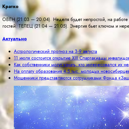
Кратко
ОВЕН (21.03 — 20.04). Неделя будет непростой, на работе 
гостей. ТЕЛЕЦ (21.04 — 21.05). Энергия бьет ключом и нер
Актуально
Астрологический прогноз на 3-9 августа
11 июля состоится открытие ХIII Спартакиады инвалид
Как собственники могут узнать, кто интересовался их 
На оплату образования 4,5 тыс. молодых новосибирц
Мошенники представляются сотрудниками Фонда «Защ