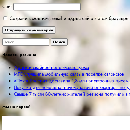
Сайт
Сохранить моё имя, email и адрес сайта в этом браузе
Найти:
Новости региона
Долги и свайное поле вместо дома
МТС улучшила мобильную связь в посёлке связистов
«Почта России» доставила 1,8 млн электронных писе
Ловушка для новосёла: почему ключи от квартиры не д
Свыше 7 тысяч 80-летних жителей региона получили в
Мы на первой