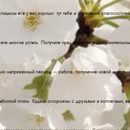
ишком все у вас хорошо: тут тебе и улучшение благосостояни
ете многое успеть. Получите предложение о дополнительном
ьно напряженный период — работа, получение новой информаци
ботной платы. Будьте осторожны с друзьями и коллегами, вам 