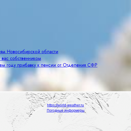
лям Новосибирской области
 вас собственником
щем году прибавку к пенсии от Отделения СФР
https://world-weather.ru
Погодные информеры