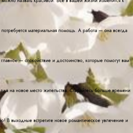
можно назвать красивой. Все в вашей жизни изменится к
 потребуется материальная помощь. А работа — она всегда
лавное — спокойствие и достоинство, которые помогут вам
езда на новое место жительства. Старайтесь больше времени
ью! В выходные встретите новое романтическое увлечение и