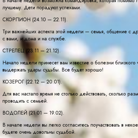
В начале недели возможна командировка, которая помимо п
лучшему. Дети порадуют успехами.
СКОРПИОН (24.10 — 22.11).
Три важнейших аспекта этой недели — семья, общение с др
с вами, и дома и на службе.
СТРЕЛЕЦ (23.11 — 21.12).
Начало недели принесет вам известие о болезни близкого 
выдержать удары судьбы. Все будет хорошо!
КОЗЕРОГ (22.12 — 20.01).
Для вас настало время не столько действовать, сколько ра
проводить с семьей.
ВОДОЛЕЙ (21.01 — 19.02).
В начале недели вы легко согласитесь поучаствовать в нек
будете очень довольны судьбой.