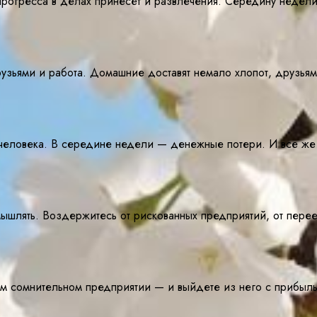
рогресса в делах принесет и развлечения. Середину недели 
узьями и работа. Домашние доставят немало хлопот, друзьям
человека. В середине недели — денежные потери. И все же г
змышлять. Воздержитесь от рискованных предприятий, от пере
оем сомнительном предприятии — и выйдете из него с прибыл