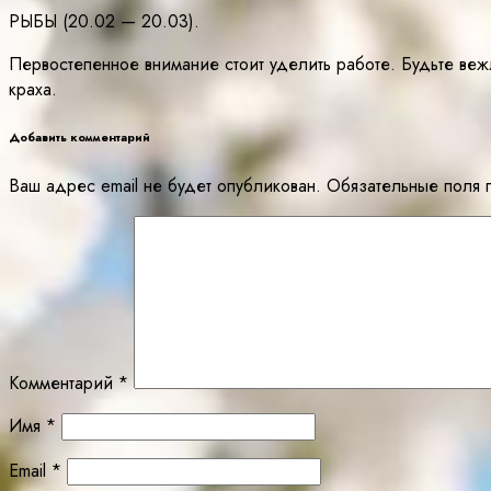
РЫБЫ (20.02 — 20.03).
Первостепенное внимание стоит уделить работе. Будьте веж
краха.
Добавить комментарий
Ваш адрес email не будет опубликован.
Обязательные поля
Комментарий
*
Имя
*
Email
*