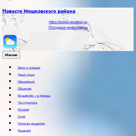
Новости Мошковского района
https://world-weather.ru
Погодные информеры
Меню
Закон и порядок
Наши люди
Официально
Общество
Государство – в помощь
Что случилось
История
Спорт
Написать редактору
Редакция