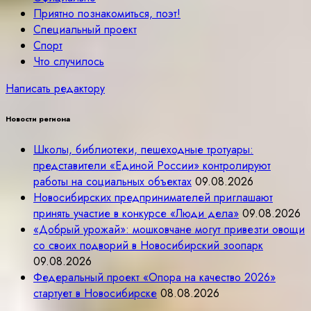
Приятно познакомиться, поэт!
Специальный проект
Спорт
Что случилось
Написать редактору
Новости региона
Школы, библиотеки, пешеходные тротуары:
представители «Единой России» контролируют
работы на социальных объектах
09.08.2026
Новосибирских предпринимателей приглашают
принять участие в конкурсе «Люди дела»
09.08.2026
«Добрый урожай»: мошковчане могут привезти овощи
со своих подворий в Новосибирский зоопарк
09.08.2026
Федеральный проект «Опора на качество 2026»
стартует в Новосибирске
08.08.2026