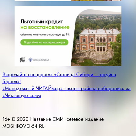
Навигация
Встречайте спецпроект «Столица Сибири – родина
Героев»!
по
«Молодежный ЧИТАЙмер»: школы района поборолись за
записям
«Читающую сову»
16+ © 2020 Название СМИ: cетевое издание
MOSHKOVO-54.RU