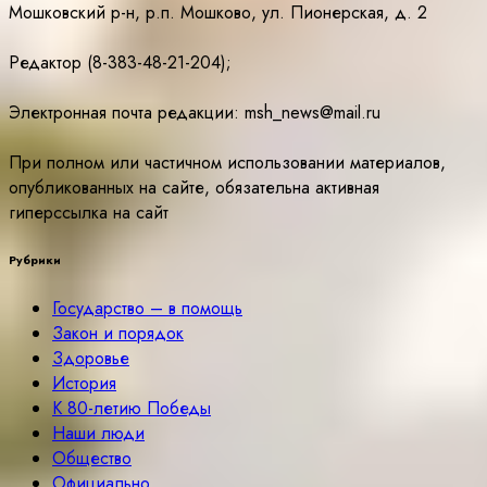
Мошковский р-н, р.п. Мошково, ул. Пионерская, д. 2
Редактор (8-383-48-21-204);
Электронная почта редакции: msh_news@mail.ru
При полном или частичном использовании материалов,
опубликованных на сайте, обязательна активная
гиперссылка на сайт
Рубрики
Государство – в помощь
Закон и порядок
Здоровье
История
К 80-летию Победы
Наши люди
Общество
Официально