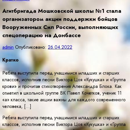
Агитбригада Мошковской школы №1 стала
организатором акции поддержки бойцов
Вооруженных Сил России, выполняющих
спецоперацию на Донбассе
admin
Опубликовано:
26.04.2022
Кратко
Ребята выступила перед учащимися младших и старших
классов, исполнив песни Виктора Цоя «Кукушка» и «Группа
крови» и прочитав стихотворения Александра Блока. Как
отметил в школьной группе ВК Павел Кочетков, ученик 11
«а» класса, такие акции важны для каждого современного
человека, […]
Ребята выступила перед учащимися младших и старших
классов, исполнив песни Виктора Цоя «Кукушка» и «Группа