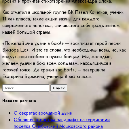
крови» и прочитав стихотворения Александра Блока.
Как отметил в школьной группе ВК Павел Кочетков, ученик
11 «а» класса, такие акции важны для каждого
современного человека, считающего себя гражданином
нашей большой страны.
«Пожелай мне удачи в бою!» — восклицает герой песни
Виктора Цоя. И это те слова, что необходимы всем, но, как
воздух, они особенно нужны бойцам. Мы, молодые,
желаем удачи в бою всем солдатам, находящимся в
горячей точке. Да хранит вас Бог!», — завершила
Екатерина Бурыкина, ученица 8 «в» класса.
Найти:
Новости региона
О секретах ароматной дыни
Обновлён «телеком-ландшафт» на территории
посёлка Октябрьский Мошковского района