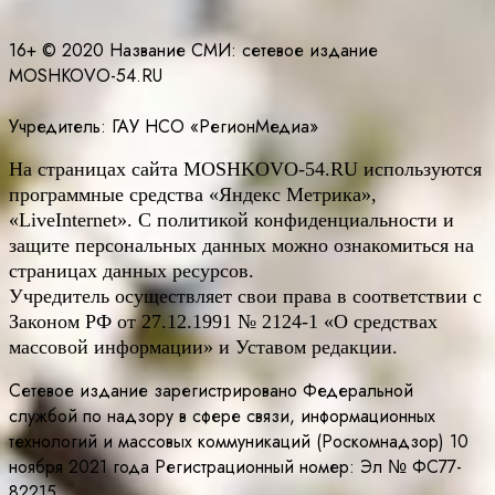
16+ © 2020 Название СМИ: cетевое издание
MOSHKOVO-54.RU
Учредитель: ГАУ НСО «РегионМедиа»
На страницах сайта
MOSHKOVO
-54.
RU
используются
программные средства «Яндекс Метрика»,
«LiveInternet». С политикой конфиденциальности и
защите персональных данных можно ознакомиться на
страницах данных ресурсов.
Учредитель осуществляет свои права в соответствии с
Законом РФ от 27.12.1991 № 2124-1 «О средствах
массовой информации» и Уставом редакции.
Сетевое издание зарегистрировано Федеральной
службой по надзору в сфере связи, информационных
технологий и массовых коммуникаций (Роскомнадзор) 10
ноября 2021 года Регистрационный номер: Эл № ФС77-
82215