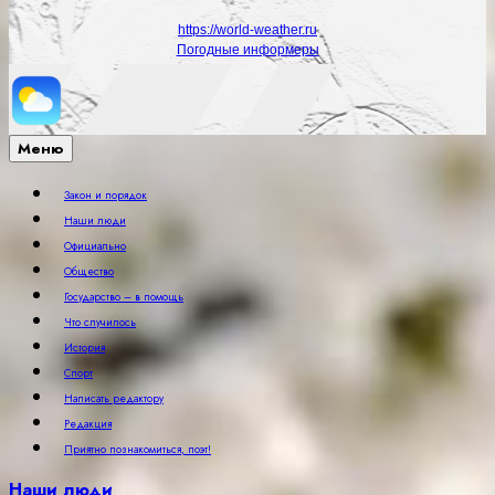
https://world-weather.ru
Погодные информеры
Меню
Закон и порядок
Наши люди
Официально
Общество
Государство – в помощь
Что случилось
История
Спорт
Написать редактору
Редакция
Приятно познакомиться, поэт!
Наши люди