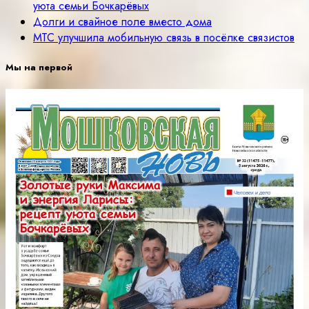
уюта семьи Бочкарёвых
Долги и свайное поле вместо дома
МТС улучшила мобильную связь в посёлке связистов
Мы на первой