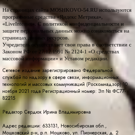
На страницах сайта
MOSHKOVO
-54.
RU
используются
программные средства «Яндекс Метрика»,
«LiveInternet». С политикой конфиденциальности и
защите персональных данных можно ознакомиться на
страницах данных ресурсов.
Учредитель осуществляет свои права в соответствии с
Законом РФ от 27.12.1991 № 2124-1 «О средствах
массовой информации» и Уставом редакции.
Сетевое издание зарегистрировано Федеральной
службой по надзору в сфере связи, информационных
технологий и массовых коммуникаций (Роскомнадзор) 10
ноября 2021 года Регистрационный номер: Эл № ФС77-
82215
Редактор Сердюк Ирина Владимировна
Адрес редакции: 633131, Новосибирская обл.,
Мошковский р-н, р.п. Мошково, ул. Пионерская, д. 2