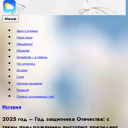
Меню
Закон и порядок
Наши люди
Официально
Общество
Государство – в помощь
Что случилось
История
Спорт
Написать редактору
Редакция
Приятно познакомиться, поэт!
История
2025 год – Год защитника Отечества: с
таким предложением выступил президент