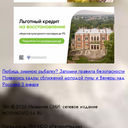
Навигация
Любишь зимнюю рыбалку? Запомни правила безопасности
Появились кадры сближений молодой луны и Венеры над
по
Россией 3 января
записям
16+ © 2020 Название СМИ: cетевое издание
MOSHKOVO-54.RU
Учредитель: ГАУ НСО «РегионМедиа»