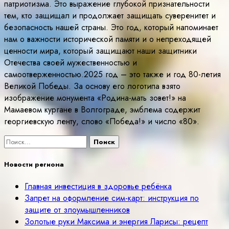
патриотизма. Это выражение глубокой признательности
тем, кто защищал и продолжает защищать суверенитет и
безопасность нашей страны. Это год, который напоминает
нам о важности исторической памяти и о непреходящей
ценности мира, который защищают наши защитники
Отечества своей мужественностью и
самоотверженностью.2025 год – это также и год 80-летия
Великой Победы. За основу его логотипа взято
изображение монумента «Родина-мать зовет!» на
Мамаевом кургане в Волгограде, эмблема содержит
георгиевскую ленту, слово «Победа!» и число «80».
Найти:
Новости региона
Главная инвестиция в здоровье ребёнка
Запрет на оформление сим-карт: инструкция по
защите от злоумышленников
Золотые руки Максима и энергия Ларисы: рецепт