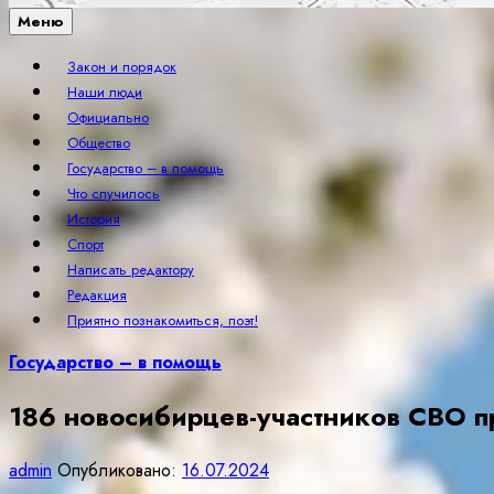
Меню
Закон и порядок
Наши люди
Официально
Общество
Государство – в помощь
Что случилось
История
Спорт
Написать редактору
Редакция
Приятно познакомиться, поэт!
Государство – в помощь
186 новосибирцев-участников СВО п
admin
Опубликовано:
16.07.2024