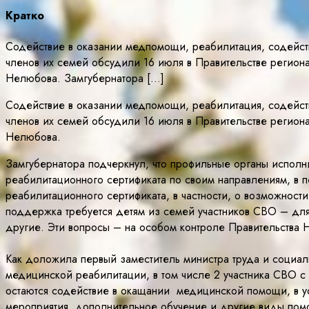
Кратко
Содействие в оказании медпомощи, реабилитация, содейст
членов их семей обсудили 16 июля в Правительстве регио
Нелюбова. Замгубернатора […]
Содействие в оказании медпомощи, реабилитация, содейст
членов их семей обсудили 16 июля в Правительстве регио
Нелюбова.
Замгубернатора подчеркнул, что профильные органы исполн
реабилитационного сертификата по своим направлениям, в 
реабилитационного сертификата, в частности, о возможност
поддержка требуется детям из семей участников СВО – для
другие. Эти вопросы – на особом контроле Правительства 
Как доложила первый заместитель министра труда и социал
медицинской реабилитации, в том числе 2 участника СВО с
остаются содействие в окащании медицинской помощи, в у
мероприятия, дополнительное обучение и другие виды пом