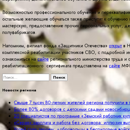
Возможностью профессионального обучения и переквалифик
остальные желающие обучаться также приступят к обучению
мастерскую, предоставление прочих персональных услуг, де
полуфабрикатов.
Напомним, филиал фонда «Защитники Отечества»
открыт
в Н
комплексной реабилитации участников СВО, с подробной и
ознакомиться на
сайте
регионального министерства труда и 
реабилитационного сертификата представлена на
сайте
МФ
Найти:
Новости региона
Свыше 7 тысяч 80-летних жителей региона получили в
Более 80% договоров с детскими садами новосибир
20 специалистов по программе «Земский работник куль
«Серая» зарплата и работа без договора: иллюзия вы
Успей стать героем: добровольцы в беспилотные войск