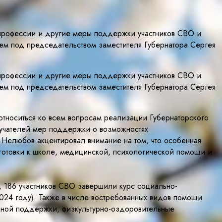
 профессии и другие меры поддержки участников СВО и
ем под председательством заместителя Губернатора Сергея
 профессии и другие меры поддержки участников СВО и
ем под председательством заместителя Губернатора Сергея
относиться ко всем вопросам реализации Губернаторского
лучателей мер поддержки о возможностях
й Нелюбов акцентировал внимание на том, что особенная
готовки к школе, медицинской, психологической помощи и
, 186 участников СВО завершили курс социально-
024 году). Также в числе востребованных видов помощи
ьной поддержки, физкультурно-оздоровительные