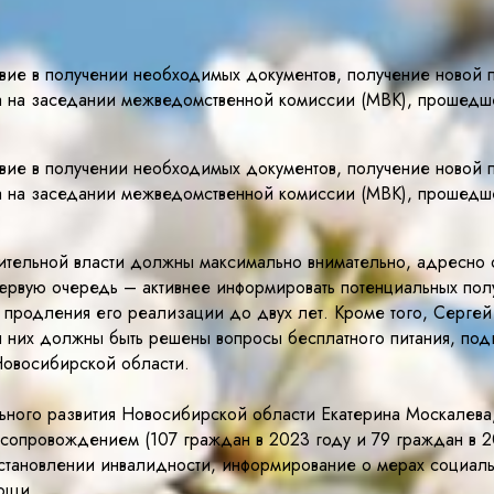
вие в получении необходимых документов, получение новой
на на заседании межведомственной комиссии (МВК), прошедш
вие в получении необходимых документов, получение новой
на на заседании межведомственной комиссии (МВК), прошедш
ительной власти должны максимально внимательно, адресно 
первую очередь – активнее информировать потенциальных по
и продления его реализации до двух лет. Кроме того, Серге
 них должны быть решены вопросы бесплатного питания, под
Новосибирской области.
ьного развития Новосибирской области Екатерина Москалева
 сопровождением (107 граждан в 2023 году и 79 граждан в 2
становлении инвалидности, информирование о мерах социал
ощи.