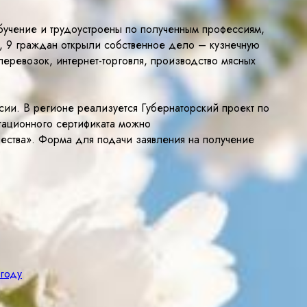
учение и трудоустроены по полученным профессиям,
, 9 граждан открыли собственное дело – кузнечную
перевозок, интернет-торговля, производство мясных
ии. В регионе реализуется Губернаторский проект по
тационного сертификата можно
чества». Форма для подачи заявления на получение
 году