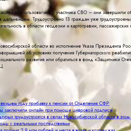
ацией воспользовались 3 участника СВО – они завершили об
 в дальнейшем. Трудоустроено 13 граждан уже трудоустроены
ятельность в области геодезии и картографии, пассажирских 
овосибирской области во исполнение Указа Президента Росс
нформацией об условиях получения Губернаторского реабили
социального развития или обратиться в фонд «Защитники Оте
Ц.
 текущем году прибавку к пенсии от Отделения СФР
цы заключили онлайн при помощи цифровой подписи
туры» трудоустроятся в селах Новосибирской области в этом
годы с реальными последствиями
а получат 2,9 млн рублей и места в вузах и колледжах