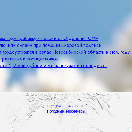
щем году прибавку к пенсии от Отделения СФР
ключили онлайн при помощи цифровой подписи
 трудоустроятся в селах Новосибирской области в этом году
с реальными последствиями
учат 2,9 млн рублей и места в вузах и колледжах
https://world-weather.ru
Погодные информеры