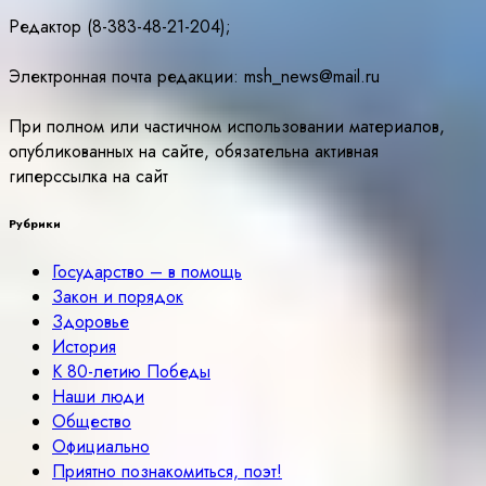
Редактор (8-383-48-21-204);
Электронная почта редакции: msh_news@mail.ru
При полном или частичном использовании материалов,
опубликованных на сайте, обязательна активная
гиперссылка на сайт
Рубрики
Государство – в помощь
Закон и порядок
Здоровье
История
К 80-летию Победы
Наши люди
Общество
Официально
Приятно познакомиться, поэт!