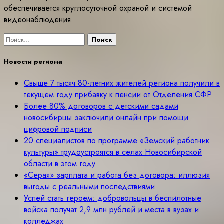
обеспечивается круглосуточной охраной и системой
видеонаблюдения.
Найти:
Новости региона
Свыше 7 тысяч 80-летних жителей региона получили в
текущем году прибавку к пенсии от Отделения СФР
Более 80% договоров с детскими садами
новосибирцы заключили онлайн при помощи
цифровой подписи
20 специалистов по программе «Земский работник
культуры» трудоустроятся в селах Новосибирской
области в этом году
«Серая» зарплата и работа без договора: иллюзия
выгоды с реальными последствиями
Успей стать героем: добровольцы в беспилотные
войска получат 2,9 млн рублей и места в вузах и
колледжах