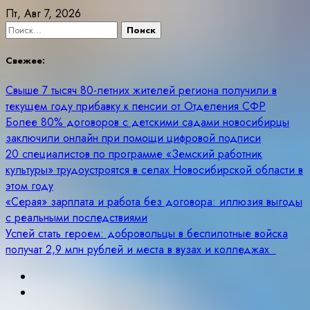
Skip
Пт, Авг 7, 2026
to
Найти:
content
Свежее:
Свыше 7 тысяч 80-летних жителей региона получили в
текущем году прибавку к пенсии от Отделения СФР
Более 80% договоров с детскими садами новосибирцы
заключили онлайн при помощи цифровой подписи
20 специалистов по программе «Земский работник
культуры» трудоустроятся в селах Новосибирской области в
этом году
«Серая» зарплата и работа без договора: иллюзия выгоды
с реальными последствиями
Успей стать героем: добровольцы в беспилотные войска
получат 2,9 млн рублей и места в вузах и колледжах