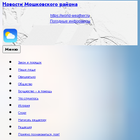
Новости Мошковского района
https://world-weather.ru
Погодные информеры
Меню
Закон и порядок
Наши люди
Официально
Общество
Государство – в помощь
Что случилось
История
Спорт
Написать редактору
Редакция
Приятно познакомиться, поэт!