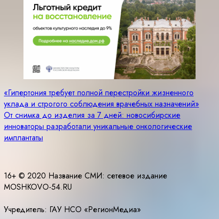
Навигация
«Гипертония требует полной перестройки жизненного
уклада и строгого соблюдения врачебных назначений»
по
От снимка до изделия за 7 дней: новосибирские
записям
инноваторы разработали уникальные онкологические
имплантаты
16+ © 2020 Название СМИ: cетевое издание
MOSHKOVO-54.RU
Учредитель: ГАУ НСО «РегионМедиа»