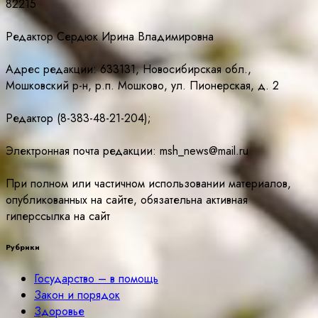
82215
Редактор Сердюк Ирина Владимировна
Адрес редакции: 633131, Новосибирская обл.,
Мошковский р-н, р.п. Мошково, ул. Пионерская, д. 2
Редактор (8-383-48-21-204);
Электронная почта редакции: msh_news@mail.ru
При полном или частичном использовании материалов,
опубликованных на сайте, обязательна активная
гиперссылка на сайт
Рубрики
Государство – в помощь
Закон и порядок
Здоровье