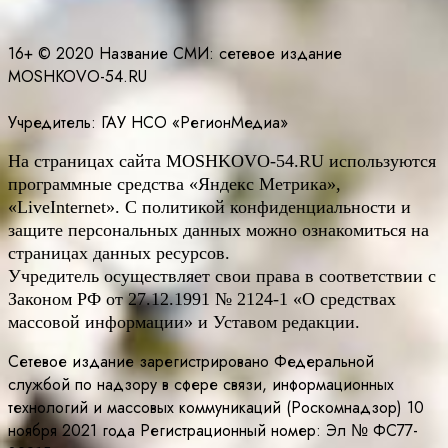
16+ © 2020 Название СМИ: cетевое издание
MOSHKOVO-54.RU
Учредитель: ГАУ НСО «РегионМедиа»
На страницах сайта
MOSHKOVO
-54.
RU
используются
программные средства «Яндекс Метрика»,
«LiveInternet». С политикой конфиденциальности и
защите персональных данных можно ознакомиться на
страницах данных ресурсов.
Учредитель осуществляет свои права в соответствии с
Законом РФ от 27.12.1991 № 2124-1 «О средствах
массовой информации» и Уставом редакции.
Сетевое издание зарегистрировано Федеральной
службой по надзору в сфере связи, информационных
технологий и массовых коммуникаций (Роскомнадзор) 10
ноября 2021 года Регистрационный номер: Эл № ФС77-