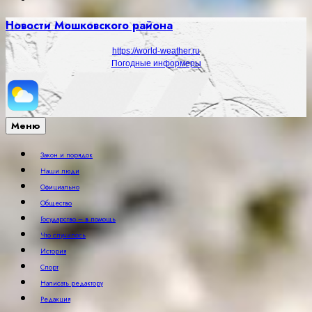
Новости Мошковского района
https://world-weather.ru
Погодные информеры
Меню
Закон и порядок
Наши люди
Официально
Общество
Государство – в помощь
Что случилось
История
Спорт
Написать редактору
Редакция