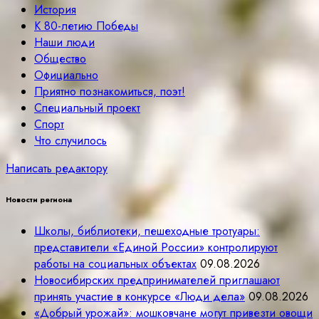
История
К 80-летию Победы
Наши люди
Общество
Официально
Приятно познакомиться, поэт!
Специальный проект
Спорт
Что случилось
Написать редактору
Новости региона
Школы, библиотеки, пешеходные тротуары:
представители «Единой России» контролируют
работы на социальных объектах
09.08.2026
Новосибирских предпринимателей приглашают
принять участие в конкурсе «Люди дела»
09.08.2026
«Добрый урожай»: мошковчане могут привезти овощи