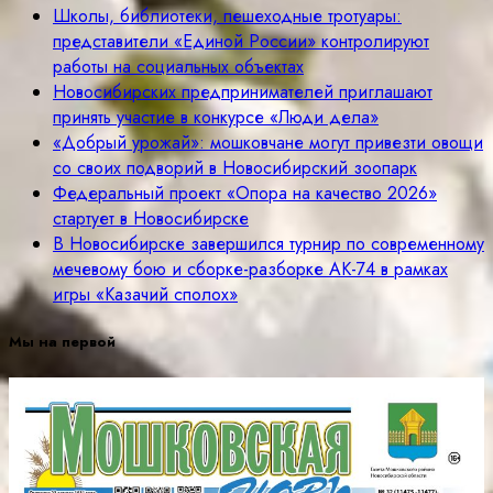
Школы, библиотеки, пешеходные тротуары:
представители «Единой России» контролируют
работы на социальных объектах
Новосибирских предпринимателей приглашают
принять участие в конкурсе «Люди дела»
«Добрый урожай»: мошковчане могут привезти овощи
со своих подворий в Новосибирский зоопарк
Федеральный проект «Опора на качество 2026»
стартует в Новосибирске
В Новосибирске завершился турнир по современному
мечевому бою и сборке-разборке АК-74 в рамках
игры «Казачий сполох»
Мы на первой