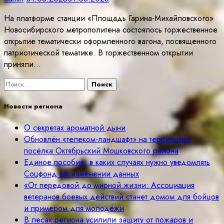
На платформе станции «Площадь Гарина-Михайловского»
Новосибирского метрополитена состоялось торжественное
открытие тематически оформленного вагона, посвященного
патриотической тематике. В торжественном открытии
приняли…
Найти:
Новости региона
О секретах ароматной дыни
Обновлён «телеком-ландшафт» на территории
посёлка Октябрьский Мошковского района
Единое пособие: в каких случаях нужно уведомлять
Соцфонд об изменении данных
«От передовой до мирной жизни: Ассоциация
ветеранов боевых действий станет домом для бойцов
и примером для молодёжи
В лесах региона усилили защиту от пожаров и