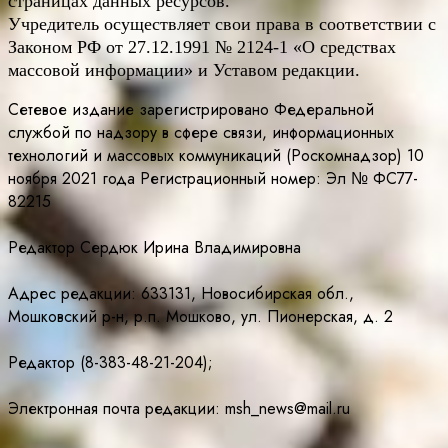
страницах данных ресурсов.
Учредитель осуществляет свои права в соответствии с
Законом РФ от 27.12.1991 № 2124-1 «О средствах
массовой информации» и Уставом редакции.
Сетевое издание зарегистрировано Федеральной
службой по надзору в сфере связи, информационных
технологий и массовых коммуникаций (Роскомнадзор) 10
ноября 2021 года Регистрационный номер: Эл № ФС77-
82215
Редактор Сердюк Ирина Владимировна
Адрес редакции: 633131, Новосибирская обл.,
Мошковский р-н, р.п. Мошково, ул. Пионерская, д. 2
Редактор (8-383-48-21-204);
Электронная почта редакции: msh_news@mail.ru