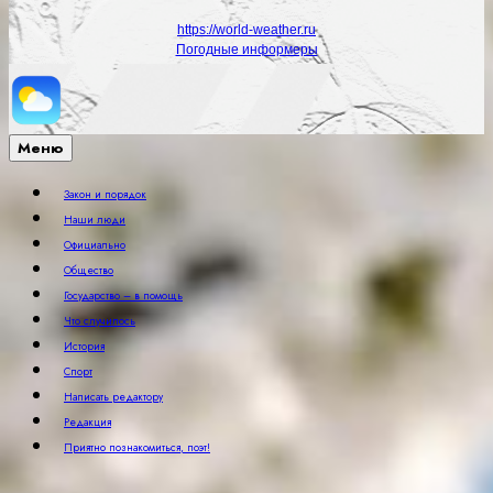
https://world-weather.ru
Погодные информеры
Меню
Закон и порядок
Наши люди
Официально
Общество
Государство – в помощь
Что случилось
История
Спорт
Написать редактору
Редакция
Приятно познакомиться, поэт!