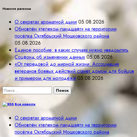
Новости региона
О секретах ароматной дыни
05.08.2026
Обновлён «телеком-ландшафт» на территории
посёлка Октябрьский Мошковского района
05.08.2026
Единое пособие: в каких случаях нужно уведомлять
Соцфонд об изменении данных
05.08.2026
«От передовой до мирной жизни: Ассоциация
ветеранов боевых действий станет домом для бойцов
и примером для молодёжи
05.08.2026
Найти:
Все новости
О секретах ароматной дыни
Обновлён «телеком-ландшафт» на территории
посёлка Октябрьский Мошковского района