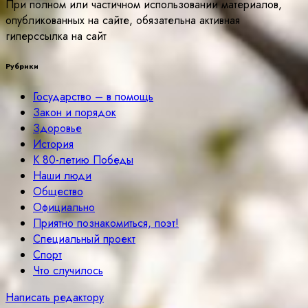
При полном или частичном использовании материалов,
опубликованных на сайте, обязательна активная
гиперссылка на сайт
Рубрики
Государство – в помощь
Закон и порядок
Здоровье
История
К 80-летию Победы
Наши люди
Общество
Официально
Приятно познакомиться, поэт!
Специальный проект
Спорт
Что случилось
Написать редактору