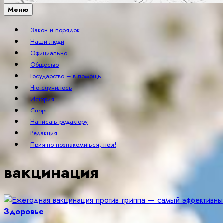
Меню
Закон и порядок
Наши люди
Официально
Общество
Государство – в помощь
Что случилось
История
Спорт
Написать редактору
Редакция
Приятно познакомиться, поэт!
вакцинация
Здоровье