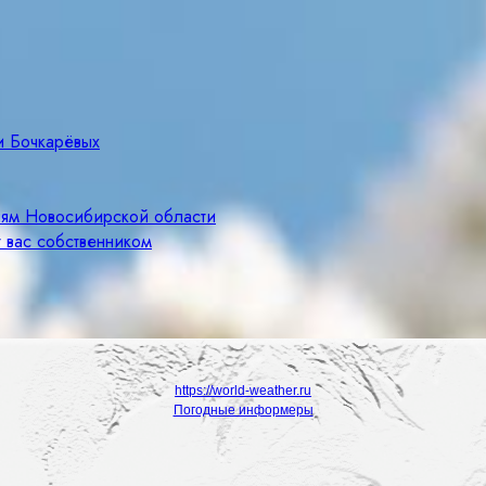
и Бочкарёвых
лям Новосибирской области
 вас собственником
https://world-weather.ru
Погодные информеры