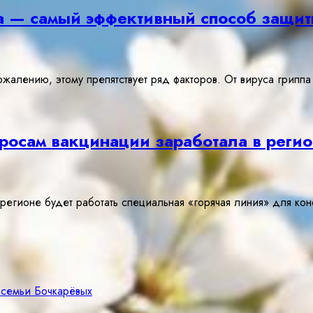
а — самый эффективный способ защи
жалению, этому препятствует ряд факторов. От вируса грипп
росам вакцинации заработала в реги
регионе будет работать специальная «горячая линия» для ко
 семьи Бочкарёвых