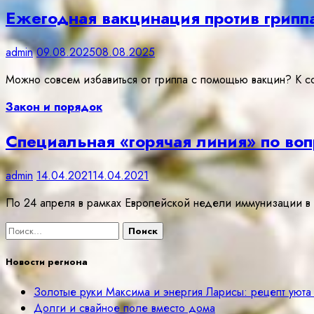
Ежегодная вакцинация против грипп
admin
09.08.2025
08.08.2025
Можно совсем избавиться от гриппа с помощью вакцин? К со
Закон и порядок
Специальная «горячая линия» по воп
admin
14.04.2021
14.04.2021
По 24 апреля в рамках Европейской недели иммунизации в 
Найти:
Новости региона
Золотые руки Максима и энергия Ларисы: рецепт уюта
Долги и свайное поле вместо дома