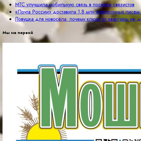
МТС улучшила мобильную связь в посёлке связистов
«Почта России» доставила 1,8 млн электронных писе
Ловушка для новосёла: почему ключи от квартиры не д
Мы на первой