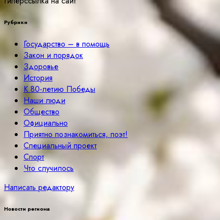
гиперссылка на сайт
Рубрики
Государство – в помощь
Закон и порядок
Здоровье
История
К 80-летию Победы
Наши люди
Общество
Официально
Приятно познакомиться, поэт!
Специальный проект
Спорт
Что случилось
Написать редактору
Новости региона