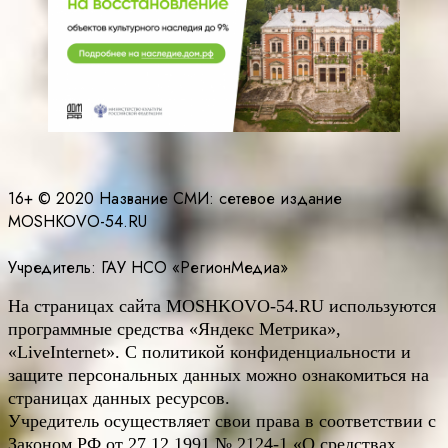
16+ © 2020 Название СМИ: cетевое издание
MOSHKOVO-54.RU
Учредитель: ГАУ НСО «РегионМедиа»
На страницах сайта
MOSHKOVO
-54.
RU
используются
программные средства «Яндекс Метрика»,
«LiveInternet». С политикой конфиденциальности и
защите персональных данных можно ознакомиться на
страницах данных ресурсов.
Учредитель осуществляет свои права в соответствии с
Законом РФ от 27.12.1991 № 2124-1 «О средствах