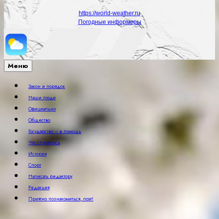
https://world-weather.ru
Погодные информеры
Меню
Закон и порядок
Наши люди
Официально
Общество
Государство – в помощь
Что случилось
История
Спорт
Написать редактору
Редакция
Приятно познакомиться, поэт!