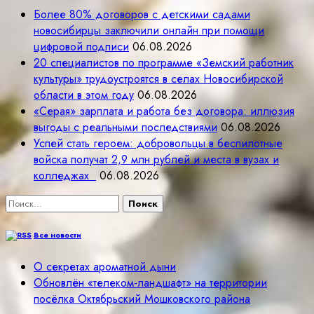
Более 80% договоров с детскими садами
новосибирцы заключили онлайн при помощи
цифровой подписи
06.08.2026
20 специалистов по программе «Земский работник
культуры» трудоустроятся в селах Новосибирской
области в этом году
06.08.2026
«Серая» зарплата и работа без договора: иллюзия
выгоды с реальными последствиями
06.08.2026
Успей стать героем: добровольцы в беспилотные
войска получат 2,9 млн рублей и места в вузах и
колледжах
06.08.2026
Найти:
Все новости
О секретах ароматной дыни
Обновлён «телеком-ландшафт» на территории
посёлка Октябрьский Мошковского района