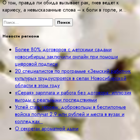
О том, правда ли обида вызывает рак, гнев ведет к
кариесу, а невысказанные слова – к боли в горле, и…
Найти:
Новости региона
Более 80% договоров с детскими садами
новосибирцы заключили онлайн при помощи
цифровой подписи
20 специалистов по программе «Земский работник
культуры» трудоустроятся в селах Новосибирской
области в этом году
«Серая» зарплата и работа без договора: иллюзия
выгоды с реальными последствиями
Успей стать героем: добровольцы в беспилотные
войска получат 2,9 млн рублей и места в вузах и
колледжах
О секретах ароматной дыни