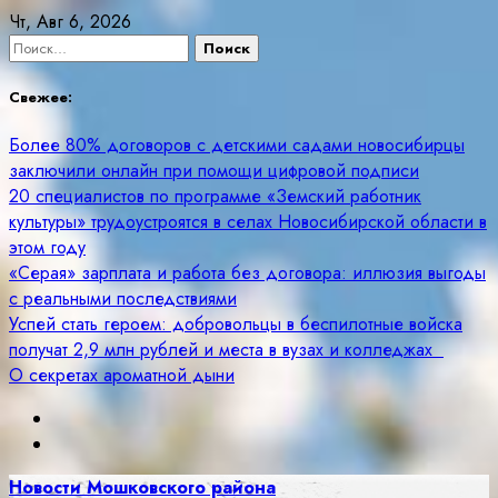
Skip
Чт, Авг 6, 2026
to
Найти:
content
Свежее:
Более 80% договоров с детскими садами новосибирцы
заключили онлайн при помощи цифровой подписи
20 специалистов по программе «Земский работник
культуры» трудоустроятся в селах Новосибирской области в
этом году
«Серая» зарплата и работа без договора: иллюзия выгоды
с реальными последствиями
Успей стать героем: добровольцы в беспилотные войска
получат 2,9 млн рублей и места в вузах и колледжах
О секретах ароматной дыни
Новости Мошковского района