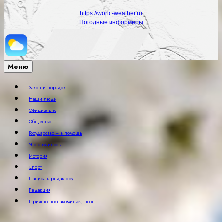
https://world-weather.ru
Погодные информеры
Меню
Закон и порядок
Наши люди
Официально
Общество
Государство – в помощь
Что случилось
История
Спорт
Написать редактору
Редакция
Приятно познакомиться, поэт!