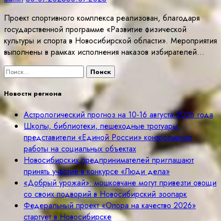
Проект спортивного комплекса реализован, благодаря
государственной программе «Развитие физической
культуры и спорта в Новосибирской области». Мероприятия
выполнены в рамках исполнения наказов избирателей…
Найти:
Новости региона
Астрологический прогноз на 10-16 августа 2026 года
Школы, библиотеки, пешеходные тротуары:
представители «Единой России» контролируют
работы на социальных объектах
Новосибирских предпринимателей приглашают
принять участие в конкурсе «Люди дела»
«Добрый урожай»: мошковчане могут привезти овощи
со своих подворий в Новосибирский зоопарк
Федеральный проект «Опора на качество 2026»
стартует в Новосибирске