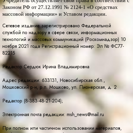
Учредитель осуществляет свои права в соответствии с
Законом РФ от 27.12.1991 № 2124-1 «О средствах
массовой информации» и Уставом редакции.
Сетевое издание зарегистрировано Федеральной
службой по надзору в сфере связи, информационных
технологий и массовых коммуникаций (Роскомнадзор) 10
ноября 2021 года Регистрационный номер: Эл № ФС77-
82215
Редактор Сердюк Ирина Владимировна
Адрес редакции: 633131, Новосибирская обл.,
Мошковский р-н, р.п. Мошково, ул. Пионерская, д. 2
Редактор (8-383-48-21-204);
Электронная почта редакции: msh_news@mail.ru
При полном или частичном использовании материалов,