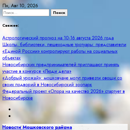
Skip
Пн, Авг 10, 2026
to
Найти:
content
Свежее:
Астрологический прогноз на 10-16 августа 2026 года
Школы, библиотеки, пешеходные тротуары: представители
«Единой России» контролируют работы на социальных
объектах
Новосибирских предпринимателей приглашают принять
участие в конкурсе «Люди дела»
«Добрый урожай»: мошковчане могут привезти овощи со
своих подворий в Новосибирский зоопарк
Федеральный проект «Опора на качество 2026» стартует в
Новосибирске
Новости Мошковского района