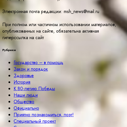
Электронная почта редакции: msh_news@mail.ru
При полном или частичном использовании материалов,
опубликованных на сайте, обязательна активная
гиперссылка на сайт
Рубрики
Государство – в помощь
Закон и порядок
Здоровье
История
К 80-летию Победы
Наши люди
Общество
Официально
Приятно познакомиться, поэт!
Специальный проект