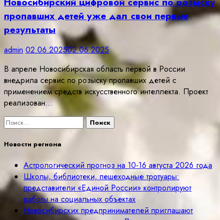
Новосибирский цифровой сервис по розыску
пропавших детей уже дал свои первые
результаты
admin
02.06.2025
02.06.2025
В апреле Новосибирская область первой в России
внедрила сервис по розыску пропавших детей с
применением средств искусственного интеллекта. Проект
реализован…
Найти:
Новости региона
Астрологический прогноз на 10-16 августа 2026 года
Школы, библиотеки, пешеходные тротуары:
представители «Единой России» контролируют
работы на социальных объектах
Новосибирских предпринимателей приглашают