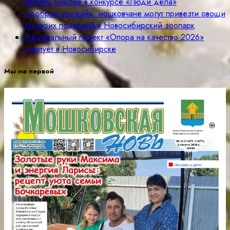
принять участие в конкурсе «Люди дела»
«Добрый урожай»: мошковчане могут привезти овощи
со своих подворий в Новосибирский зоопарк
Федеральный проект «Опора на качество 2026»
стартует в Новосибирске
Мы на первой