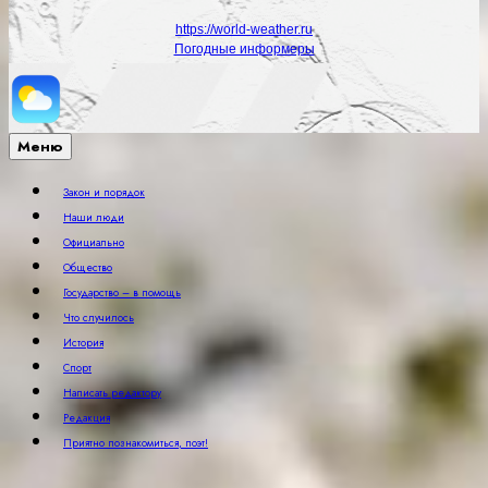
https://world-weather.ru
Погодные информеры
Меню
Закон и порядок
Наши люди
Официально
Общество
Государство – в помощь
Что случилось
История
Спорт
Написать редактору
Редакция
Приятно познакомиться, поэт!