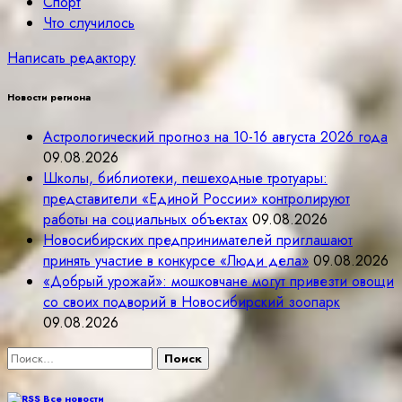
Спорт
Что случилось
Написать редактору
Новости региона
Астрологический прогноз на 10-16 августа 2026 года
09.08.2026
Школы, библиотеки, пешеходные тротуары:
представители «Единой России» контролируют
работы на социальных объектах
09.08.2026
Новосибирских предпринимателей приглашают
принять участие в конкурсе «Люди дела»
09.08.2026
«Добрый урожай»: мошковчане могут привезти овощи
со своих подворий в Новосибирский зоопарк
09.08.2026
Найти:
Все новости