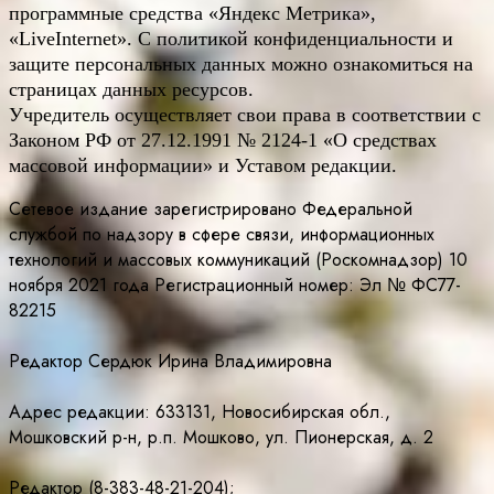
программные средства «Яндекс Метрика»,
«LiveInternet». С политикой конфиденциальности и
защите персональных данных можно ознакомиться на
страницах данных ресурсов.
Учредитель осуществляет свои права в соответствии с
Законом РФ от 27.12.1991 № 2124-1 «О средствах
массовой информации» и Уставом редакции.
Сетевое издание зарегистрировано Федеральной
службой по надзору в сфере связи, информационных
технологий и массовых коммуникаций (Роскомнадзор) 10
ноября 2021 года Регистрационный номер: Эл № ФС77-
82215
Редактор Сердюк Ирина Владимировна
Адрес редакции: 633131, Новосибирская обл.,
Мошковский р-н, р.п. Мошково, ул. Пионерская, д. 2
Редактор (8-383-48-21-204);