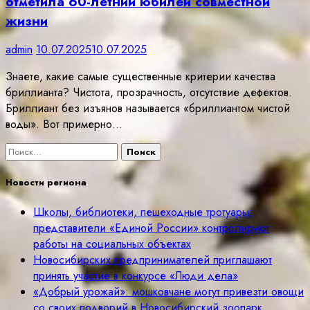
отметила 60-летний юбилей совместной
жизни
admin
10.07.2025
10.07.2025
Знаете, какие самые существенные критерии качества
бриллианта? Чистота, прозрачность, отсутствие дефектов.
Бриллиант без изъянов называется «бриллиантом чистой
воды». Вот примерно…
Найти:
Новости региона
Школы, библиотеки, пешеходные тротуары:
представители «Единой России» контролируют
работы на социальных объектах
Новосибирских предпринимателей приглашают
принять участие в конкурсе «Люди дела»
«Добрый урожай»: мошковчане могут привезти овощи
со своих подворий в Новосибирский зоопарк