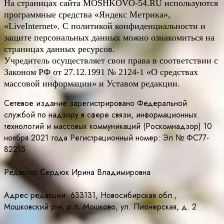
На страницах сайта
MOSHKOVO
-54.
RU
используются
программные средства «Яндекс Метрика»,
«LiveInternet». С политикой конфиденциальности и
защите персональных данных можно ознакомиться на
страницах данных ресурсов.
Учредитель осуществляет свои права в соответствии с
Законом РФ от 27.12.1991 № 2124-1 «О средствах
массовой информации» и Уставом редакции.
Сетевое издание зарегистрировано Федеральной
службой по надзору в сфере связи, информационных
технологий и массовых коммуникаций (Роскомнадзор) 10
ноября 2021 года Регистрационный номер: Эл № ФС77-
82215
Редактор Сердюк Ирина Владимировна
Адрес редакции: 633131, Новосибирская обл.,
Мошковский р-н, р.п. Мошково, ул. Пионерская, д. 2