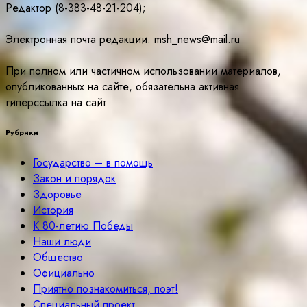
Редактор (8-383-48-21-204);
Электронная почта редакции: msh_news@mail.ru
При полном или частичном использовании материалов,
опубликованных на сайте, обязательна активная
гиперссылка на сайт
Рубрики
Государство – в помощь
Закон и порядок
Здоровье
История
К 80-летию Победы
Наши люди
Общество
Официально
Приятно познакомиться, поэт!
Специальный проект