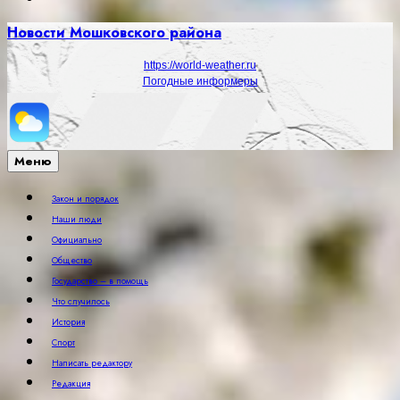
Новости Мошковского района
https://world-weather.ru
Погодные информеры
Меню
Закон и порядок
Наши люди
Официально
Общество
Государство – в помощь
Что случилось
История
Спорт
Написать редактору
Редакция