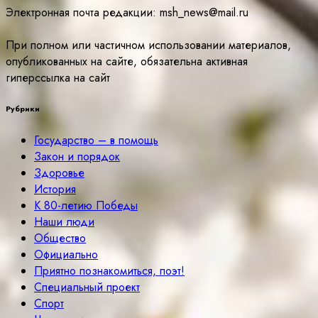
Электронная почта редакции: msh_news@mail.ru
При полном или частичном использовании материалов,
опубликованных на сайте, обязательна активная
гиперссылка на сайт
Рубрики
Государство – в помощь
Закон и порядок
Здоровье
История
К 80-летию Победы
Наши люди
Общество
Официально
Приятно познакомиться, поэт!
Специальный проект
Спорт