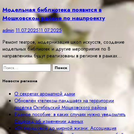
Модельная библиотека появится в
Мошковском районе по нацпроекту
admin
11.07.2025
11.07.2025
Ремонт театров, модернизация школ искусств, создание
модельных библиотек и другие мероприятия по 8
направлениям будут реализованы в регионе в рамках…
Найти:
Новости региона
О секретах ароматной дыни
Обновлён «телеком-ландшафт» на территории
посёлка Октябрьский Мошковского района
Единое пособие: в каких случаях нужно уведомлять
Соцфонд об изменении данных
«От передовой до мирной жизни: Ассоциация