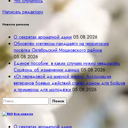
Что случилось
Написать редактору
Новости региона
О секретах ароматной дыни
05.08.2026
Обновлён «телеком-ландшафт» на территории
посёлка Октябрьский Мошковского района
05.08.2026
Единое пособие: в каких случаях нужно уведомлять
Соцфонд об изменении данных
05.08.2026
«От передовой до мирной жизни: Ассоциация
ветеранов боевых действий станет домом для бойцов
и примером для молодёжи
05.08.2026
Найти:
Все новости
О секретах ароматной дыни