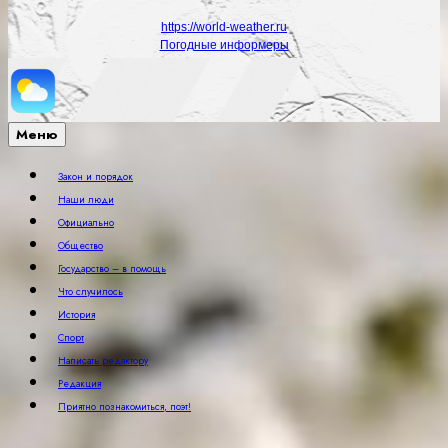
https://world-weather.ru
Погодные информеры
Меню
Закон и порядок
Наши люди
Официально
Общество
Государство – в помощь
Что случилось
История
Спорт
Написать редактору
Редакция
Приятно познакомиться, поэт!