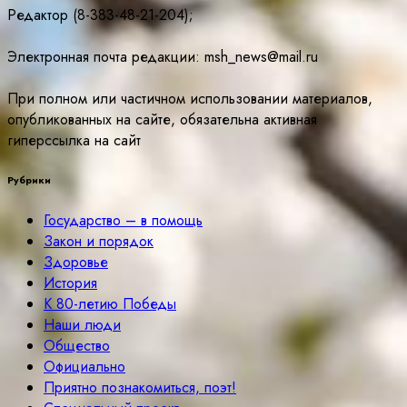
Редактор (8-383-48-21-204);
Электронная почта редакции: msh_news@mail.ru
При полном или частичном использовании материалов,
опубликованных на сайте, обязательна активная
гиперссылка на сайт
Рубрики
Государство – в помощь
Закон и порядок
Здоровье
История
К 80-летию Победы
Наши люди
Общество
Официально
Приятно познакомиться, поэт!