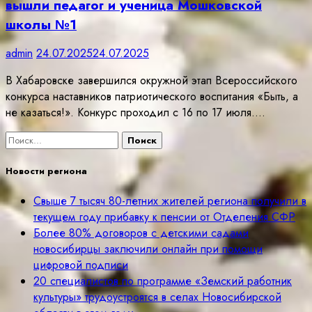
вышли педагог и ученица Мошковской
школы №1
admin
24.07.2025
24.07.2025
В Хабаровске завершился окружной этап Всероссийского
конкурса наставников патриотического воспитания «Быть, а
не казаться!». Конкурс проходил с 16 по 17 июля.…
Найти:
Новости региона
Свыше 7 тысяч 80-летних жителей региона получили в
текущем году прибавку к пенсии от Отделения СФР
Более 80% договоров с детскими садами
новосибирцы заключили онлайн при помощи
цифровой подписи
20 специалистов по программе «Земский работник
культуры» трудоустроятся в селах Новосибирской