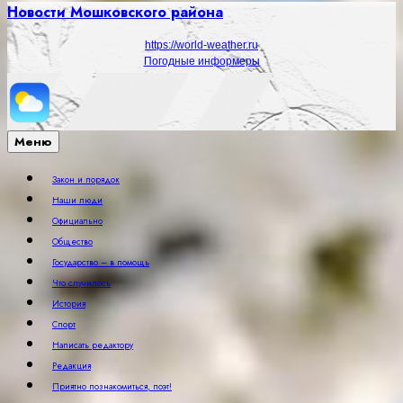
Новости Мошковского района
https://world-weather.ru
Погодные информеры
Меню
Закон и порядок
Наши люди
Официально
Общество
Государство – в помощь
Что случилось
История
Спорт
Написать редактору
Редакция
Приятно познакомиться, поэт!