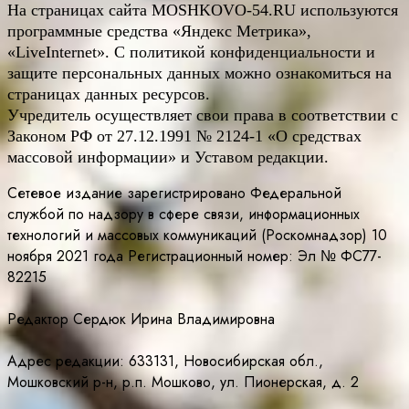
На страницах сайта
MOSHKOVO
-54.
RU
используются
программные средства «Яндекс Метрика»,
«LiveInternet». С политикой конфиденциальности и
защите персональных данных можно ознакомиться на
страницах данных ресурсов.
Учредитель осуществляет свои права в соответствии с
Законом РФ от 27.12.1991 № 2124-1 «О средствах
массовой информации» и Уставом редакции.
Сетевое издание зарегистрировано Федеральной
службой по надзору в сфере связи, информационных
технологий и массовых коммуникаций (Роскомнадзор) 10
ноября 2021 года Регистрационный номер: Эл № ФС77-
82215
Редактор Сердюк Ирина Владимировна
Адрес редакции: 633131, Новосибирская обл.,
Мошковский р-н, р.п. Мошково, ул. Пионерская, д. 2