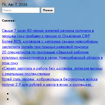
Skip
Пт, Авг 7, 2026
to
Найти:
content
Свежее:
Свыше 7 тысяч 80-летних жителей региона получили в
текущем году прибавку к пенсии от Отделения СФР
Более 80% договоров с детскими садами новосибирцы
заключили онлайн при помощи цифровой подписи
20 специалистов по программе «Земский работник
культуры» трудоустроятся в селах Новосибирской области в
этом году
«Серая» зарплата и работа без договора: иллюзия выгоды
с реальными последствиями
Успей стать героем: добровольцы в беспилотные войска
получат 2,9 млн рублей и места в вузах и колледжах