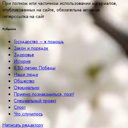
При полном или частичном использовании материалов,
опубликованных на сайте, обязательна активная
гиперссылка на сайт
Рубрики
Государство – в помощь
Закон и порядок
Здоровье
История
К 80-летию Победы
Наши люди
Общество
Официально
Приятно познакомиться, поэт!
Специальный проект
Спорт
Что случилось
Написать редактору