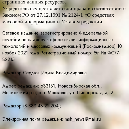
страницах данных ресурсов.
Учредитель осуществляет свои права в соответствии с
Законом РФ от 27.12.1991 № 2124-1 «О средствах
массовой информации» и Уставом редакции.
Сетевое издание зарегистрировано Федеральной
службой по надзору в сфере связи, информационных
технологий и массовых коммуникаций (Роскомнадзор) 10
ноября 2021 года Регистрационный номер: Эл № ФС77-
82215
Редактор Сердюк Ирина Владимировна
Адрес редакции: 633131, Новосибирская обл.,
Мошковский р-н, р.п. Мошково, ул. Пионерская, д. 2
Редактор (8-383-48-21-204);
Электронная почта редакции: msh_news@mail.ru