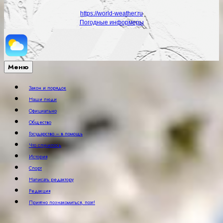
https://world-weather.ru
Погодные информеры
Меню
Закон и порядок
Наши люди
Официально
Общество
Государство – в помощь
Что случилось
История
Спорт
Написать редактору
Редакция
Приятно познакомиться, поэт!