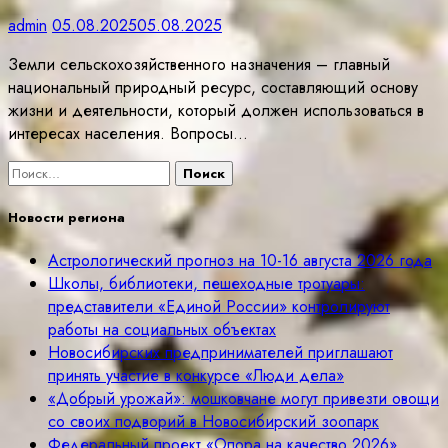
admin
05.08.2025
05.08.2025
Земли сельскохозяйственного назначения – главный
национальный природный ресурс, составляющий основу
жизни и деятельности, который должен использоваться в
интересах населения. Вопросы…
Найти:
Новости региона
Астрологический прогноз на 10-16 августа 2026 года
Школы, библиотеки, пешеходные тротуары:
представители «Единой России» контролируют
работы на социальных объектах
Новосибирских предпринимателей приглашают
принять участие в конкурсе «Люди дела»
«Добрый урожай»: мошковчане могут привезти овощи
со своих подворий в Новосибирский зоопарк
Федеральный проект «Опора на качество 2026»