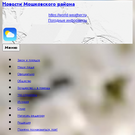
Новости Мошковского района
https://world-weather.ru
Погодные информеры
Меню
Закон и порядок
Наши люди
Официально
Общество
Государство – в помощь
Что случилось
История
Спорт
Написать редактору
Редакция
Приятно познакомиться, поэт!