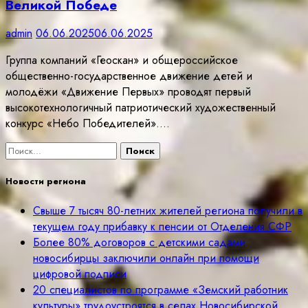
Великой Победе
admin
06.06.2025
06.06.2025
Группа компаний «Геоскан» и общероссийское
общественно-государственное движение детей и
молодёжи «Движение Первых» проводят первый
высокотехнологичный патриотический художественный
конкурс «Небо Победителей».…
Найти:
Новости региона
Свыше 7 тысяч 80-летних жителей региона получили в
текущем году прибавку к пенсии от Отделения СФР
Более 80% договоров с детскими садами
новосибирцы заключили онлайн при помощи
цифровой подписи
20 специалистов по программе «Земский работник
культуры» трудоустроятся в селах Новосибирской