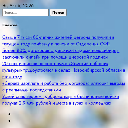
Skip
Чт, Авг 6, 2026
to
Найти:
content
Свежее:
Свыше 7 тысяч 80-летних жителей региона получили в
текущем году прибавку к пенсии от Отделения СФР
Более 80% договоров с детскими садами новосибирцы
заключили онлайн при помощи цифровой подписи
20 специалистов по программе «Земский работник
культуры» трудоустроятся в селах Новосибирской области в
этом году
«Серая» зарплата и работа без договора: иллюзия выгоды
с реальными последствиями
Успей стать героем: добровольцы в беспилотные войска
получат 2,9 млн рублей и места в вузах и колледжах