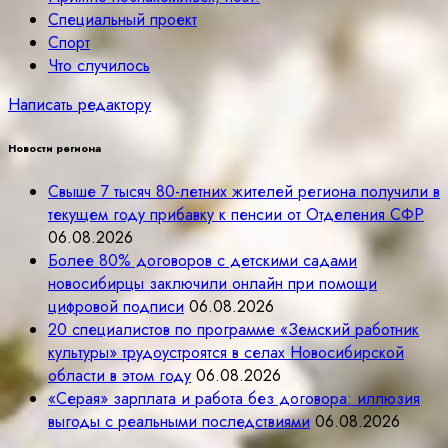
Специальный проект
Спорт
Что случилось
Написать редактору
Новости региона
Свыше 7 тысяч 80-летних жителей региона получили в
текущем году прибавку к пенсии от Отделения СФР
06.08.2026
Более 80% договоров с детскими садами
новосибирцы заключили онлайн при помощи
цифровой подписи
06.08.2026
20 специалистов по программе «Земский работник
культуры» трудоустроятся в селах Новосибирской
области в этом году
06.08.2026
«Серая» зарплата и работа без договора: иллюзия
выгоды с реальными последствиями
06.08.2026