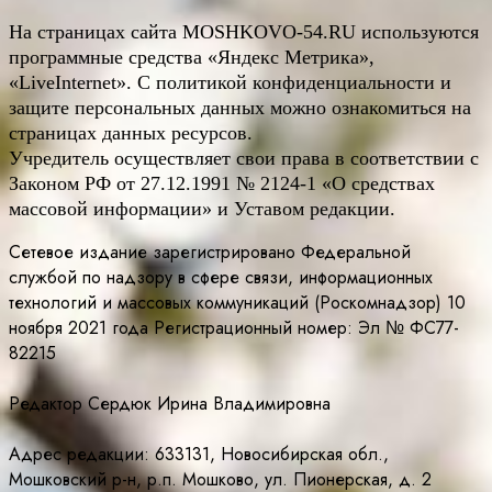
На страницах сайта
MOSHKOVO
-54.
RU
используются
программные средства «Яндекс Метрика»,
«LiveInternet». С политикой конфиденциальности и
защите персональных данных можно ознакомиться на
страницах данных ресурсов.
Учредитель осуществляет свои права в соответствии с
Законом РФ от 27.12.1991 № 2124-1 «О средствах
массовой информации» и Уставом редакции.
Сетевое издание зарегистрировано Федеральной
службой по надзору в сфере связи, информационных
технологий и массовых коммуникаций (Роскомнадзор) 10
ноября 2021 года Регистрационный номер: Эл № ФС77-
82215
Редактор Сердюк Ирина Владимировна
Адрес редакции: 633131, Новосибирская обл.,
Мошковский р-н, р.п. Мошково, ул. Пионерская, д. 2