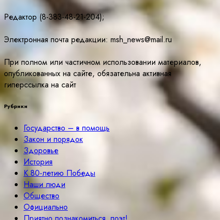
Редактор (8-383-48-21-204);
Электронная почта редакции: msh_news@mail.ru
При полном или частичном использовании материалов,
опубликованных на сайте, обязательна активная
гиперссылка на сайт
Рубрики
Государство – в помощь
Закон и порядок
Здоровье
История
К 80-летию Победы
Наши люди
Общество
Официально
Приятно познакомиться, поэт!