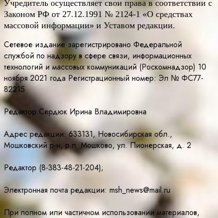
Учредитель осуществляет свои права в соответствии с
Законом РФ от 27.12.1991 № 2124-1 «О средствах
массовой информации» и Уставом редакции.
Сетевое издание зарегистрировано Федеральной
службой по надзору в сфере связи, информационных
технологий и массовых коммуникаций (Роскомнадзор) 10
ноября 2021 года Регистрационный номер: Эл № ФС77-
82215
Редактор Сердюк Ирина Владимировна
Адрес редакции: 633131, Новосибирская обл.,
Мошковский р-н, р.п. Мошково, ул. Пионерская, д. 2
Редактор (8-383-48-21-204);
Электронная почта редакции: msh_news@mail.ru
При полном или частичном использовании материалов,