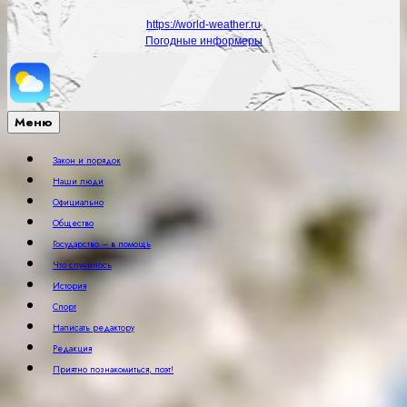
https://world-weather.ru
Погодные информеры
Меню
Закон и порядок
Наши люди
Официально
Общество
Государство – в помощь
Что случилось
История
Спорт
Написать редактору
Редакция
Приятно познакомиться, поэт!