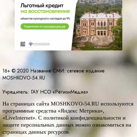
16+ © 2020 Название СМИ: cетевое издание
MOSHKOVO-54.RU
Учредитель: ГАУ НСО «РегионМедиа»
На страницах сайта
MOSHKOVO
-54.
RU
используются
программные средства «Яндекс Метрика»,
«LiveInternet». С политикой конфиденциальности и
защите персональных данных можно ознакомиться на
страницах данных ресурсов.