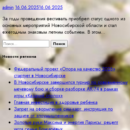
admin
16.06.2025
16.06.2025
За годы проведения фестиваль приобрел статус одного из
основных мероприятий Новосибирской области и стал
ежегодным знаковым летним событием. В этом…
Найти:
Новости региона
Федеральный проект «Опора на качество 2026»
стартует в Новосибирске
В Новосибирске завершился турнир по современному
мечевому бою и сборке-разборке АК-74 в рамках
игры «Казачий сполох»
Главная инвестиция в здоровье ребёнка
Запрет на оформление сим-карт: инструкция по
защите от злоумышленников
Золотые руки Максима и энергия Ларисы: рецепт
уюта семьи Бочкарёвых