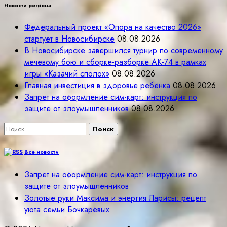
Новости региона
Федеральный проект «Опора на качество 2026»
стартует в Новосибирске
08.08.2026
В Новосибирске завершился турнир по современному
мечевому бою и сборке-разборке АК-74 в рамках
игры «Казачий сполох»
08.08.2026
Главная инвестиция в здоровье ребёнка
08.08.2026
Запрет на оформление сим-карт: инструкция по
защите от злоумышленников
08.08.2026
Найти:
Все новости
Запрет на оформление сим-карт: инструкция по
защите от злоумышленников
Золотые руки Максима и энергия Ларисы: рецепт
уюта семьи Бочкарёвых