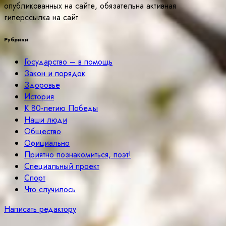
опубликованных на сайте, обязательна активная
гиперссылка на сайт
Рубрики
Государство – в помощь
Закон и порядок
Здоровье
История
К 80-летию Победы
Наши люди
Общество
Официально
Приятно познакомиться, поэт!
Специальный проект
Спорт
Что случилось
Написать редактору