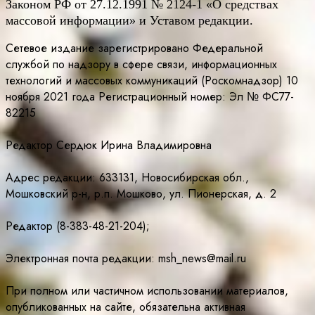
Законом РФ от 27.12.1991 № 2124-1 «О средствах
массовой информации» и Уставом редакции.
Сетевое издание зарегистрировано Федеральной
службой по надзору в сфере связи, информационных
технологий и массовых коммуникаций (Роскомнадзор) 10
ноября 2021 года Регистрационный номер: Эл № ФС77-
82215
Редактор Сердюк Ирина Владимировна
Адрес редакции: 633131, Новосибирская обл.,
Мошковский р-н, р.п. Мошково, ул. Пионерская, д. 2
Редактор (8-383-48-21-204);
Электронная почта редакции: msh_news@mail.ru
При полном или частичном использовании материалов,
опубликованных на сайте, обязательна активная