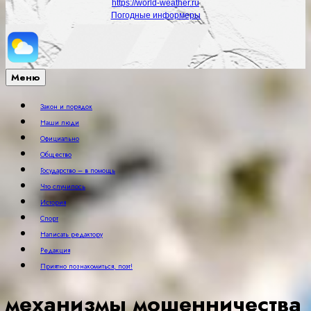
https://world-weather.ru
Погодные информеры
Меню
Закон и порядок
Наши люди
Официально
Общество
Государство – в помощь
Что случилось
История
Спорт
Написать редактору
Редакция
Приятно познакомиться, поэт!
механизмы мошенничества