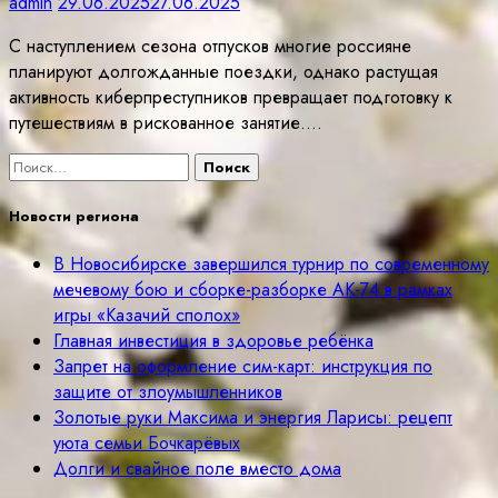
admin
29.06.2025
27.06.2025
С наступлением сезона отпусков многие россияне
планируют долгожданные поездки, однако растущая
активность киберпреступников превращает подготовку к
путешествиям в рискованное занятие.…
Найти:
Новости региона
В Новосибирске завершился турнир по современному
мечевому бою и сборке-разборке АК-74 в рамках
игры «Казачий сполох»
Главная инвестиция в здоровье ребёнка
Запрет на оформление сим-карт: инструкция по
защите от злоумышленников
Золотые руки Максима и энергия Ларисы: рецепт
уюта семьи Бочкарёвых
Долги и свайное поле вместо дома