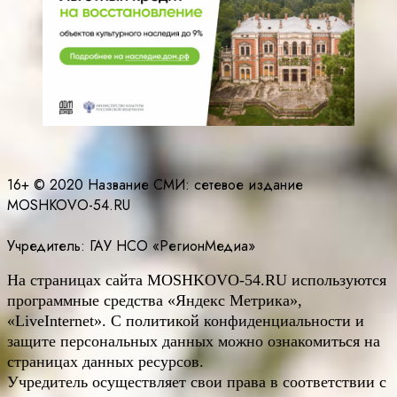
16+ © 2020 Название СМИ: cетевое издание
MOSHKOVO-54.RU
Учредитель: ГАУ НСО «РегионМедиа»
На страницах сайта
MOSHKOVO
-54.
RU
используются
программные средства «Яндекс Метрика»,
«LiveInternet». С политикой конфиденциальности и
защите персональных данных можно ознакомиться на
страницах данных ресурсов.
Учредитель осуществляет свои права в соответствии с