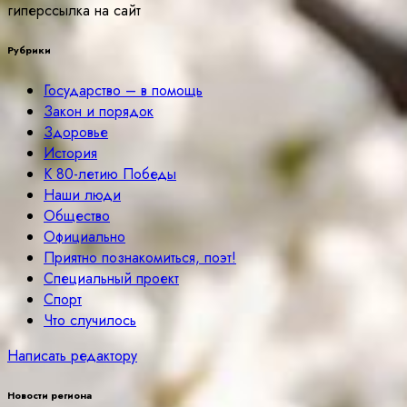
гиперссылка на сайт
Рубрики
Государство – в помощь
Закон и порядок
Здоровье
История
К 80-летию Победы
Наши люди
Общество
Официально
Приятно познакомиться, поэт!
Специальный проект
Спорт
Что случилось
Написать редактору
Новости региона