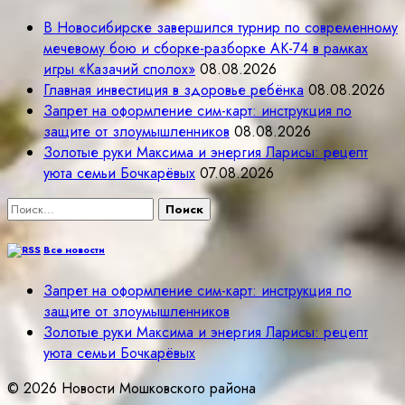
В Новосибирске завершился турнир по современному
мечевому бою и сборке-разборке АК-74 в рамках
игры «Казачий сполох»
08.08.2026
Главная инвестиция в здоровье ребёнка
08.08.2026
Запрет на оформление сим-карт: инструкция по
защите от злоумышленников
08.08.2026
Золотые руки Максима и энергия Ларисы: рецепт
уюта семьи Бочкарёвых
07.08.2026
Найти:
Все новости
Запрет на оформление сим-карт: инструкция по
защите от злоумышленников
Золотые руки Максима и энергия Ларисы: рецепт
уюта семьи Бочкарёвых
© 2026 Новости Мошковского района