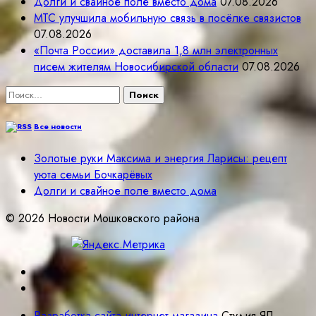
Долги и свайное поле вместо дома
07.08.2026
МТС улучшила мобильную связь в посёлке связистов
07.08.2026
«Почта России» доставила 1,8 млн электронных
писем жителям Новосибирской области
07.08.2026
Найти:
Все новости
Золотые руки Максима и энергия Ларисы: рецепт
уюта семьи Бочкарёвых
Долги и свайное поле вместо дома
© 2026 Новости Мошковского района
Разработка сайта интернет магазина
Студия ЯЛ