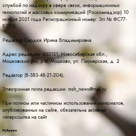
службой по надзору в сфере связи, информационных
технологий и массовых коммуникаций (Роскомнадзор) 10
ноября 2021 года Регистрационный номер: Эл № ФС77-
82215
Редактор Сердюк Ирина Владимировна
Адрес редакции: 633131, Новосибирская обл.,
Мошковский р-н, р.п. Мошково, ул. Пионерская, д. 2
Редактор (8-383-48-21-204);
Электронная почта редакции: msh_news@mail.ru
При полном или частичном использовании материалов,
опубликованных на сайте, обязательна активная
гиперссылка на сайт
Рубрики