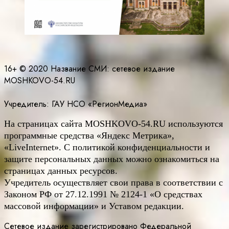
16+ © 2020 Название СМИ: cетевое издание
MOSHKOVO-54.RU
Учредитель: ГАУ НСО «РегионМедиа»
На страницах сайта
MOSHKOVO
-54.
RU
используются
программные средства «Яндекс Метрика»,
«LiveInternet». С политикой конфиденциальности и
защите персональных данных можно ознакомиться на
страницах данных ресурсов.
Учредитель осуществляет свои права в соответствии с
Законом РФ от 27.12.1991 № 2124-1 «О средствах
массовой информации» и Уставом редакции.
Сетевое издание зарегистрировано Федеральной