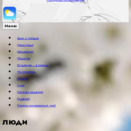
Меню
Закон и порядок
Наши люди
Официально
Общество
Государство – в помощь
Что случилось
История
Спорт
Написать редактору
Редакция
Приятно познакомиться, поэт!
люди