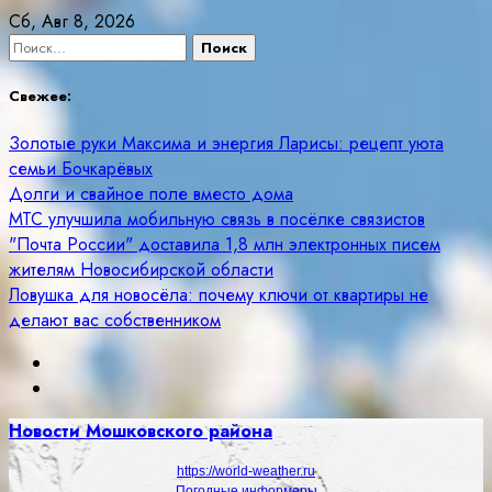
Skip
Сб, Авг 8, 2026
to
Найти:
content
Свежее:
Золотые руки Максима и энергия Ларисы: рецепт уюта
семьи Бочкарёвых
Долги и свайное поле вместо дома
МТС улучшила мобильную связь в посёлке связистов
"Почта России" доставила 1,8 млн электронных писем
жителям Новосибирской области
Ловушка для новосёла: почему ключи от квартиры не
делают вас собственником
Новости Мошковского района
https://world-weather.ru
Погодные информеры