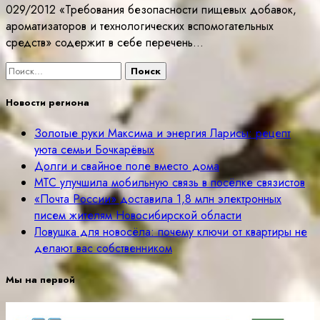
029/2012 «Требования безопасности пищевых добавок,
ароматизаторов и технологических вспомогательных
средств» содержит в себе перечень…
Найти:
Новости региона
Золотые руки Максима и энергия Ларисы: рецепт
уюта семьи Бочкарёвых
Долги и свайное поле вместо дома
МТС улучшила мобильную связь в посёлке связистов
«Почта России» доставила 1,8 млн электронных
писем жителям Новосибирской области
Ловушка для новосёла: почему ключи от квартиры не
делают вас собственником
Мы на первой