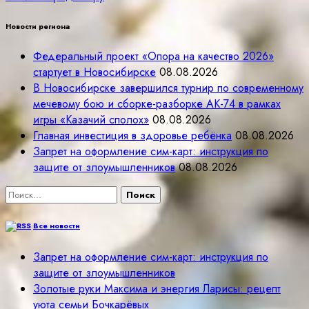
Новости региона
Федеральный проект «Опора на качество 2026»
стартует в Новосибирске
08.08.2026
В Новосибирске завершился турнир по современному
мечевому бою и сборке-разборке АК-74 в рамках
игры «Казачий сполох»
08.08.2026
Главная инвестиция в здоровье ребёнка
08.08.2026
Запрет на оформление сим-карт: инструкция по
защите от злоумышленников
08.08.2026
Найти:
Все новости
Запрет на оформление сим-карт: инструкция по
защите от злоумышленников
Золотые руки Максима и энергия Ларисы: рецепт
уюта семьи Бочкарёвых