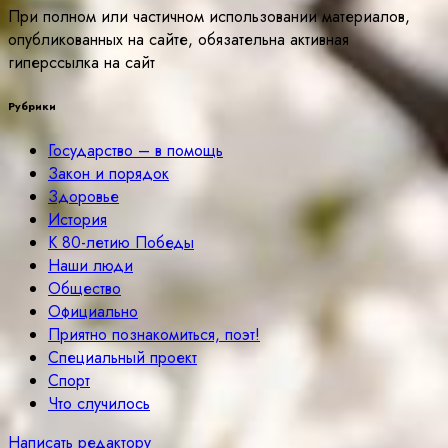
При полном или частичном использовании материалов,
опубликованных на сайте, обязательна активная
гиперссылка на сайт
Рубрики
Государство – в помощь
Закон и порядок
Здоровье
История
К 80-летию Победы
Наши люди
Общество
Официально
Приятно познакомиться, поэт!
Специальный проект
Спорт
Что случилось
Написать редактору