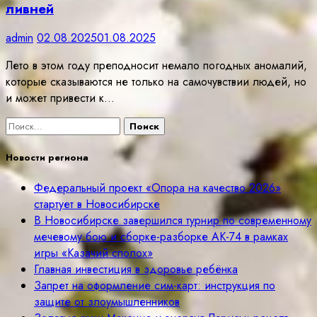
ливней
admin
02.08.2025
01.08.2025
Лето в этом году преподносит немало погодных аномалий,
которые сказываются не только на самочувствии людей, но
и может привести к…
Найти:
Новости региона
Федеральный проект «Опора на качество 2026»
стартует в Новосибирске
В Новосибирске завершился турнир по современному
мечевому бою и сборке-разборке АК-74 в рамках
игры «Казачий сполох»
Главная инвестиция в здоровье ребёнка
Запрет на оформление сим-карт: инструкция по
защите от злоумышленников