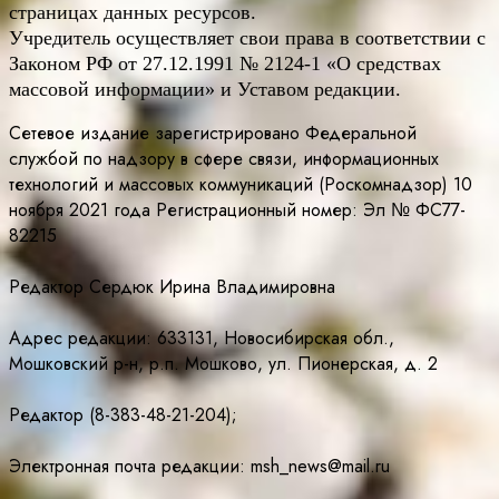
страницах данных ресурсов.
Учредитель осуществляет свои права в соответствии с
Законом РФ от 27.12.1991 № 2124-1 «О средствах
массовой информации» и Уставом редакции.
Сетевое издание зарегистрировано Федеральной
службой по надзору в сфере связи, информационных
технологий и массовых коммуникаций (Роскомнадзор) 10
ноября 2021 года Регистрационный номер: Эл № ФС77-
82215
Редактор Сердюк Ирина Владимировна
Адрес редакции: 633131, Новосибирская обл.,
Мошковский р-н, р.п. Мошково, ул. Пионерская, д. 2
Редактор (8-383-48-21-204);
Электронная почта редакции: msh_news@mail.ru