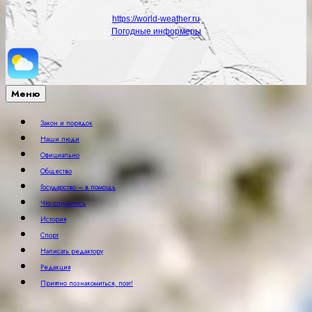
https://world-weather.ru
Погодные информеры
Меню
Закон и порядок
Наши люди
Официально
Общество
Государство – в помощь
Что случилось
История
Спорт
Написать редактору
Редакция
Приятно познакомиться, поэт!