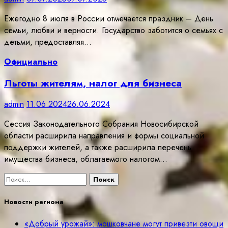
Ежегодно 8 июля в России отмечается праздник – День
семьи, любви и верности. Государство заботится о семьях с
детьми, предоставляя…
Официально
Льготы жителям, налог для бизнеса
admin
11.06.2024
26.06.2024
Сессия Законодательного Собрания Новосибирской
области расширила направления и формы социальной
поддержки жителей, а также расширила перечень
имущества бизнеса, облагаемого налогом…
Найти:
Новости региона
«Добрый урожай»: мошковчане могут привезти овощи