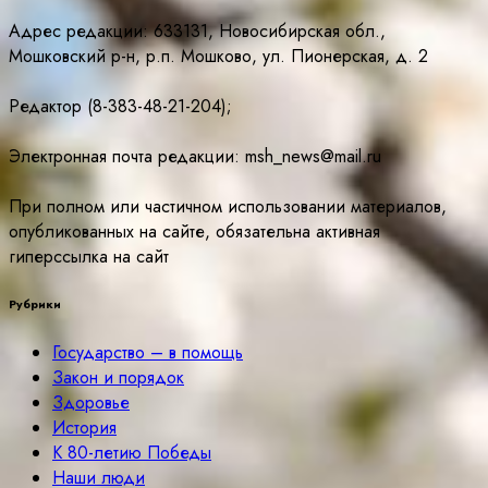
Адрес редакции: 633131, Новосибирская обл.,
Мошковский р-н, р.п. Мошково, ул. Пионерская, д. 2
Редактор (8-383-48-21-204);
Электронная почта редакции: msh_news@mail.ru
При полном или частичном использовании материалов,
опубликованных на сайте, обязательна активная
гиперссылка на сайт
Рубрики
Государство – в помощь
Закон и порядок
Здоровье
История
К 80-летию Победы
Наши люди