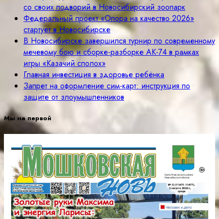
со своих подворий в Новосибирский зоопарк
Федеральный проект «Опора на качество 2026»
стартует в Новосибирске
В Новосибирске завершился турнир по современному
мечевому бою и сборке-разборке АК-74 в рамках
игры «Казачий сполох»
Главная инвестиция в здоровье ребёнка
Запрет на оформление сим-карт: инструкция по
защите от злоумышленников
Мы на первой