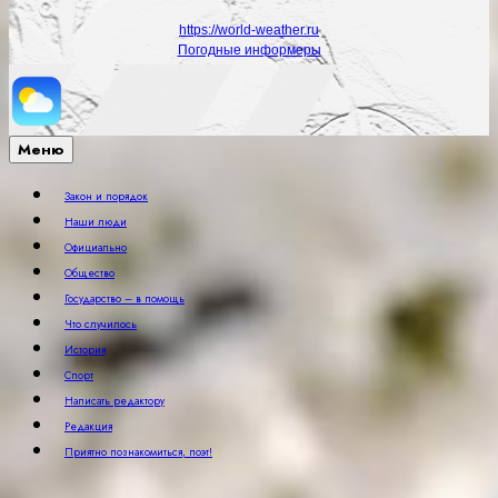
https://world-weather.ru
Погодные информеры
Меню
Закон и порядок
Наши люди
Официально
Общество
Государство – в помощь
Что случилось
История
Спорт
Написать редактору
Редакция
Приятно познакомиться, поэт!