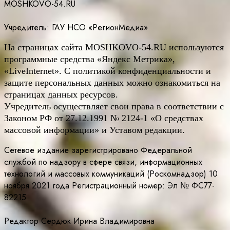
MOSHKOVO-54.RU
Учредитель: ГАУ НСО «РегионМедиа»
На страницах сайта
MOSHKOVO
-54.
RU
используются
программные средства «Яндекс Метрика»,
«LiveInternet». С политикой конфиденциальности и
защите персональных данных можно ознакомиться на
страницах данных ресурсов.
Учредитель осуществляет свои права в соответствии с
Законом РФ от 27.12.1991 № 2124-1 «О средствах
массовой информации» и Уставом редакции.
Сетевое издание зарегистрировано Федеральной
службой по надзору в сфере связи, информационных
технологий и массовых коммуникаций (Роскомнадзор) 10
ноября 2021 года Регистрационный номер: Эл № ФС77-
82215
Редактор Сердюк Ирина Владимировна