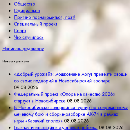
Общество
Официально
Приятно познакомиться, поэт!
Специальный проект
Спорт
Что случилось
Написать редактору
Новости региона
«Добрый урожай»: мошковчане могут привезти овощи
со своих подворий в Новосибирский зоопарк
09.08.2026
Федеральный проект «Опора на качество 2026»
стартует в Новосибирске
08.08.2026
В Новосибирске завершился турнир по современному
мечевому бою и сборке-разборке АК-74 в рамках
игры «Казачий сполох»
08.08.2026
Главная инвестиция в здоровье ребёнка
08.08.2026